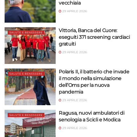
vecchiaia
29 APRILE 2026
Vittoria, Banca del Cuore:
SALUTE E BENESSERE
eseguiti 371 screening cardiaci
gratuiti
29 APRILE 2026
Polaris II, il batterio che invade
SALUTE E BENESSERE
il mondo nella simulazione
dell’Oms per la nuova
pandemia
29 APRILE 2026
Ragusa, nuovi ambulatori di
SALUTE E BENESSERE
senologia a Scicli e Modica
29 APRILE 2026