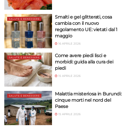
Smalti e gel glitterati, cosa
SALUTE E BENESSERE
cambia con il nuovo
regolamento UE: vietati dal 1
maggio
16 APRILE 2026
Come avere piedi lisci e
SALUTE E BENESSERE
morbidi: guida alla cura dei
piedi
15 APRILE 2026
Malattia misteriosa in Burundi:
SALUTE E BENESSERE
cinque morti nel nord del
Paese
15 APRILE 2026