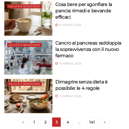
Cosa bere per sgonfiare la
SALUTE E BENESSERE
pancia: rimedi e bevande
efficaci
15 APRILE 2026
Cancro al pancreas: raddoppia
SALUTE E BENESSERE
la sopravvivenza con il nuovo
farmaco
14 APRILE 2026
Dimagrire senza dieta è
SALUTE E BENESSERE
possibile: le 4 regole
13 APRILE 2026
1
2
3
4
…
141