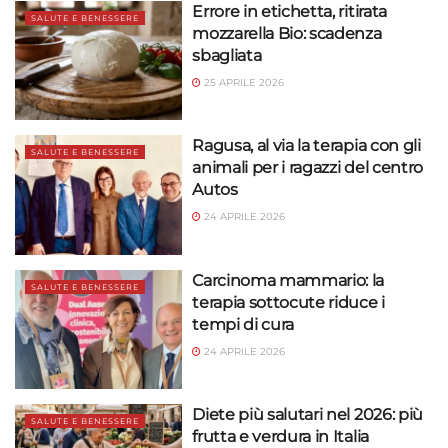
Errore in etichetta, ritirata
SALUTE E BENESSERE
mozzarella Bio: scadenza
sbagliata
25 APRILE 2026
Ragusa, al via la terapia con gli
SALUTE E BENESSERE
animali per i ragazzi del centro
Autos
24 APRILE 2026
Carcinoma mammario: la
SALUTE E BENESSERE
terapia sottocute riduce i
tempi di cura
24 APRILE 2026
Diete più salutari nel 2026: più
SALUTE E BENESSERE
frutta e verdura in Italia