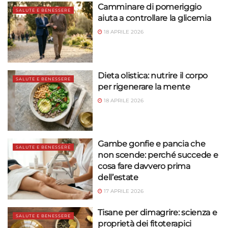
Camminare di pomeriggio
SALUTE E BENESSERE
aiuta a controllare la glicemia
18 APRILE 2026
Dieta olistica: nutrire il corpo
SALUTE E BENESSERE
per rigenerare la mente
18 APRILE 2026
Gambe gonfie e pancia che
SALUTE E BENESSERE
non scende: perché succede e
cosa fare davvero prima
dell’estate
17 APRILE 2026
Tisane per dimagrire: scienza e
SALUTE E BENESSERE
proprietà dei fitoterapici