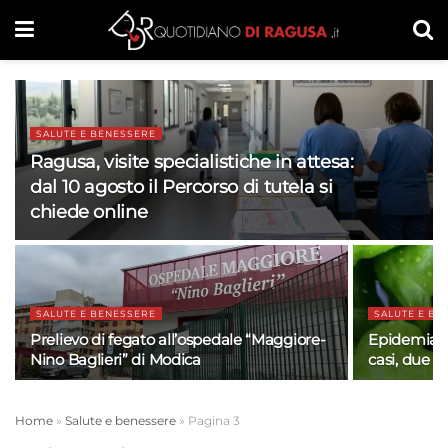
SALUTE E BENESSERE
Ragusa, visite specialistiche in attesa:
dal 10 agosto il Percorso di tutela si
chiede online
SALUTE E BENESSERE
SALUTE E BE
Prelievo di fegato all’ospedale “Maggiore-
Epidemia di
Nino Baglieri” di Modica
casi, due mo
Home
»
Salute e benessere
»
Pagina 3