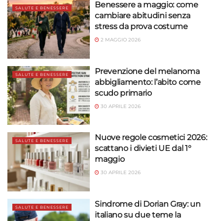
Benessere a maggio: come
SALUTE E BENESSERE
cambiare abitudini senza
stress da prova costume
2 MAGGIO 2026
Prevenzione del melanoma
SALUTE E BENESSERE
abbigliamento: l’abito come
scudo primario
30 APRILE 2026
Nuove regole cosmetici 2026:
SALUTE E BENESSERE
scattano i divieti UE dal 1°
maggio
30 APRILE 2026
Sindrome di Dorian Gray: un
SALUTE E BENESSERE
italiano su due teme la