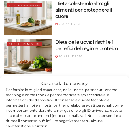
Dieta colesterolo alto: gli
SALUTE E BENESSERE
alimenti per proteggere il
cuore
21 APRILE 2026
Dieta delle uova: i rischi e i
SALUTE E BENESSERE
benefici del regime proteico
20 APRILE 2026
Ragusa e i segreti della Dieta
Gestisci la tua privacy
SALUTE E BENESSERE
Mediterranea: ecco perché qui
Per fornire le migliori esperienze, noi e i nostri partner utilizziamo
si vive più a lungo
tecnologie come i cookie per memorizzare e/o accedere alle
informazioni del dispositivo. Il consenso a queste tecnologie
20 APRILE 2026
permetterà a noi e ai nostri partner di elaborare dati personali come
il comportamento durante la navigazione o gli ID univoci su questo
sito e di mostrare annunci (non) personalizzati. Non acconsentire o
Microplastiche nel cuore: rischi
ritirare il consenso può influire negativamente su alcune
SALUTE E BENESSERE
reali e consigli pratici
caratteristiche e funzioni.