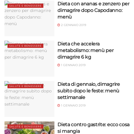
Garantire la sicurezza, prevenire e
Dieta con ananas e zenzero per
SALUTE E BENESSERE
rilevare frodi, correggere errori, Erogare
dimagrire dopo Capodanno:
e presentare pubblicità e contenuto,
Sempre attivo
menù
Salvare e comunicare le scelte sulla
2 GENNAIO 2019
privacy.
Dieta che accelera
SALUTE E BENESSERE
metabolismo: menù per
dimagrire 6 kg
1 GENNAIO 2019
Dieta di gennaio, dimagrire
SALUTE E BENESSERE
subito dopo le feste: menù
settimanale
1 GENNAIO 2019
Dieta contro gastrite: ecco cosa
SALUTE E BENESSERE
si mangia