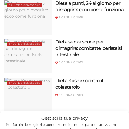
Dieta a punti, 24 al giorno per
SALUTE E BENESSERE
dimagrire: ecco come funziona
6 GENNAIO 2019
Dieta senza scorie per
SALUTE E BENESSERE
dimagrire: combatte peristalsi
intestinale
5 GENNAIO 2019
Dieta Kosher contro il
SALUTE E BENESSERE
colesterolo
5 GENNAIO 2019
Gestisci la tua privacy
Dieta hmr per dimagrire:
SALUTE E BENESSERE
Per fornire le migliori esperienze, noi e i nostri partner utilizziamo
programma e menù