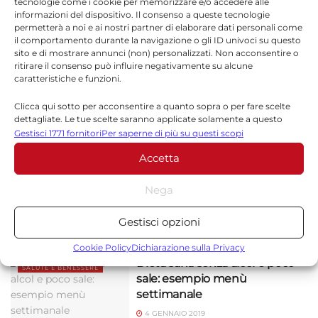
tecnologie come i cookie per memorizzare e/o accedere alle
5 GENNAIO 2019
informazioni del dispositivo. Il consenso a queste tecnologie
permetterà a noi e ai nostri partner di elaborare dati personali come
il comportamento durante la navigazione o gli ID univoci su questo
sito e di mostrare annunci (non) personalizzati. Non acconsentire o
ritirare il consenso può influire negativamente su alcune
Dieta di gennaio: esempio
caratteristiche e funzioni.
SALUTE E BENESSERE
menù settimanale per
dimagrire
Clicca qui sotto per acconsentire a quanto sopra o per fare scelte
dettagliate. Le tue scelte saranno applicate solamente a questo
5 GENNAIO 2019
sito. È possibile modificare le impostazioni in qualsiasi momento,
Gestisci 1771 fornitori
Per saperne di più su questi scopi
compreso il ritiro del consenso, utilizzando i pulsanti della Cookie
Accetta
Policy o cliccando sul pulsante di gestione del consenso nella parte
Dieta dimagrante, alimenti con
inferiore dello schermo.
SALUTE E BENESSERE
poche calorie per dimagrire:
Nega
ecco quali
Statistiche
4 GENNAIO 2019
Gestisci opzioni
Archiviare informazioni su dispositivo e/o accedervi, Misurare le
prestazioni degli annunci, Misurare le prestazioni dei contenuti,
Cookie Policy
Dichiarazione sulla Privacy
Comprendere il pubblico attraverso statistiche o la
Dieta sana senza alcol e poco
SALUTE E BENESSERE
combinazione di dati provenienti da fonti diverse.
sale: esempio menù
settimanale
Marketing
4 GENNAIO 2019