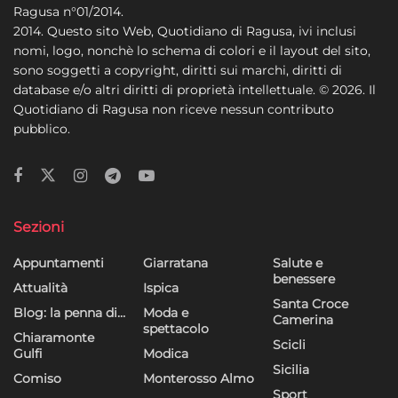
Ragusa n°01/2014.
2014. Questo sito Web, Quotidiano di Ragusa, ivi inclusi
nomi, logo, nonchè lo schema di colori e il layout del sito,
sono soggetti a copyright, diritti sui marchi, diritti di
database e/o altri diritti di proprietà intellettuale. © 2026. Il
Quotidiano di Ragusa non riceve nessun contributo
pubblico.
Sezioni
Appuntamenti
Giarratana
Salute e
benessere
Attualità
Ispica
Santa Croce
Blog: la penna di…
Moda e
Camerina
spettacolo
Chiaramonte
Scicli
Gulfi
Modica
Sicilia
Comiso
Monterosso Almo
Sport