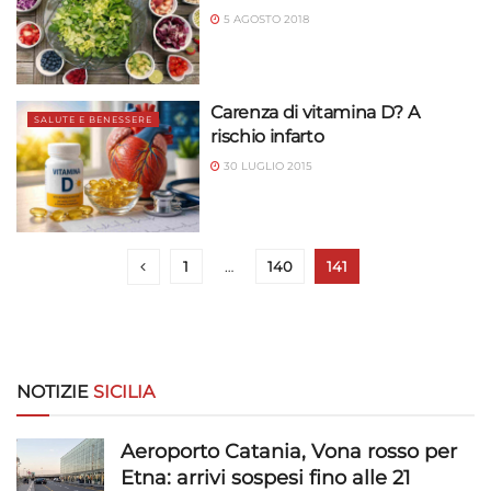
5 AGOSTO 2018
Carenza di vitamina D? A
SALUTE E BENESSERE
rischio infarto
30 LUGLIO 2015
1
…
140
141
NOTIZIE
SICILIA
Aeroporto Catania, Vona rosso per
Etna: arrivi sospesi fino alle 21