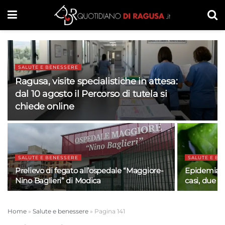
SALUTE E BENESSERE
Ragusa, visite specialistiche in attesa:
dal 10 agosto il Percorso di tutela si
chiede online
SALUTE E BENESSERE
SALUTE E BE
Prelievo di fegato all’ospedale “Maggiore-
Epidemia di
Nino Baglieri” di Modica
casi, due mo
Home
»
Salute e benessere
»
Pagina 141