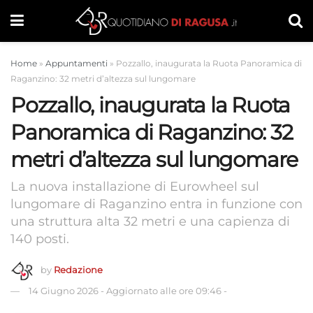
Home
»
Appuntamenti
»
Pozzallo, inaugurata la Ruota Panoramica di
Raganzino: 32 metri d’altezza sul lungomare
Pozzallo, inaugurata la Ruota
Panoramica di Raganzino: 32
metri d’altezza sul lungomare
La nuova installazione di Eurowheel sul
lungomare di Raganzino entra in funzione con
una struttura alta 32 metri e una capienza di
140 posti.
by
Redazione
14 Giugno 2026
-
Aggiornato alle ore 09:46
-