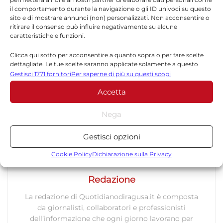
il comportamento durante la navigazione o gli ID univoci su questo
visuale privilegiata sul tratto costiero di
sito e di mostrare annunci (non) personalizzati. Non acconsentire o
ritirare il consenso può influire negativamente su alcune
Raganzino e sull’intero scenario urbano.
caratteristiche e funzioni.
Clicca qui sotto per acconsentire a quanto sopra o per fare scelte
dettagliate. Le tue scelte saranno applicate solamente a questo
sito. È possibile modificare le impostazioni in qualsiasi momento,
Gestisci 1771 fornitori
Per saperne di più su questi scopi
compreso il ritiro del consenso, utilizzando i pulsanti della Cookie
TORNA IN APPUNTAMENTI
Accetta
Policy o cliccando sul pulsante di gestione del consenso nella parte
inferiore dello schermo.
Nega
Statistiche
Gestisci opzioni
Archiviare informazioni su dispositivo e/o accedervi, Misurare le
prestazioni degli annunci, Misurare le prestazioni dei contenuti,
Cookie Policy
Dichiarazione sulla Privacy
Comprendere il pubblico attraverso statistiche o la
combinazione di dati provenienti da fonti diverse.
Redazione
La redazione di Quotidianodiragusa.it è composta
Marketing
da giornalisti, collaboratori e professionisti
Archiviare informazioni su dispositivo e/o accedervi, Utilizzare
dell’informazione che ogni giorno lavorano per