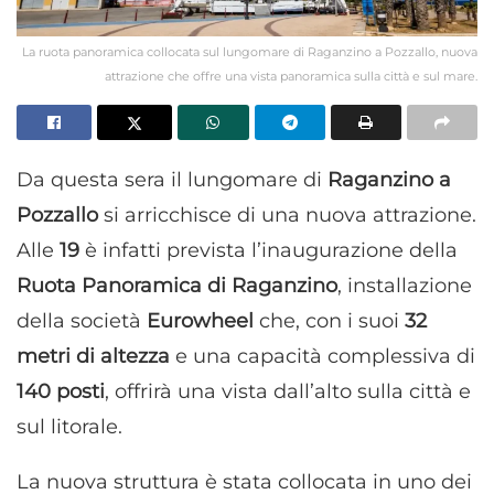
La ruota panoramica collocata sul lungomare di Raganzino a Pozzallo, nuova
attrazione che offre una vista panoramica sulla città e sul mare.
Da questa sera il lungomare di
Raganzino a
Pozzallo
si arricchisce di una nuova attrazione.
Alle
19
è infatti prevista l’inaugurazione della
Ruota Panoramica di Raganzino
, installazione
della società
Eurowheel
che, con i suoi
32
metri di altezza
e una capacità complessiva di
140 posti
, offrirà una vista dall’alto sulla città e
sul litorale.
La nuova struttura è stata collocata in uno dei