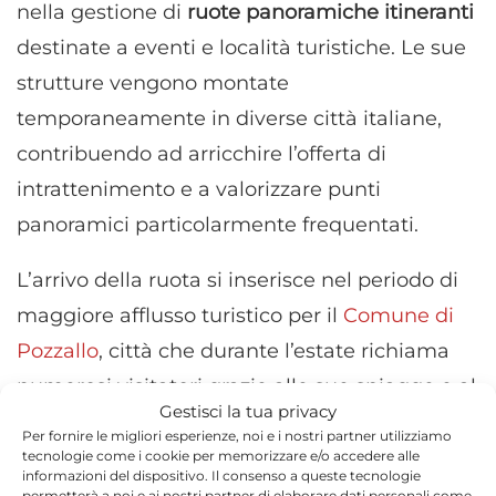
nella gestione di
ruote panoramiche itineranti
destinate a eventi e località turistiche. Le sue
strutture vengono montate
temporaneamente in diverse città italiane,
contribuendo ad arricchire l’offerta di
intrattenimento e a valorizzare punti
panoramici particolarmente frequentati.
L’arrivo della ruota si inserisce nel periodo di
maggiore afflusso turistico per il
Comune di
Pozzallo
, città che durante l’estate richiama
numerosi visitatori grazie alle sue spiagge e al
Gestisci la tua privacy
suo lungomare. La nuova installazione
Per fornire le migliori esperienze, noi e i nostri partner utilizziamo
aggiunge così un ulteriore elemento di
tecnologie come i cookie per memorizzare e/o accedere alle
informazioni del dispositivo. Il consenso a queste tecnologie
interesse per cittadini e turisti, offrendo una
permetterà a noi e ai nostri partner di elaborare dati personali come