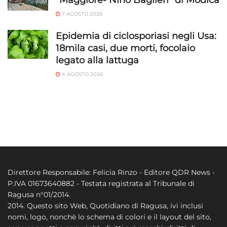
7 AGOSTO 2026
Epidemia di ciclosporiasi negli Usa:
18mila casi, due morti, focolaio
legato alla lattuga
4 AGOSTO 2026
Direttore Responsabile: Felicia Rinzo - Editore QDR News -
P.IVA 01673640882 - Testata registrata al Tribunale di
Ragusa n°01/2014.
2014. Questo sito Web, Quotidiano di Ragusa, ivi inclusi
nomi, logo, nonchè lo schema di colori e il layout del sito,