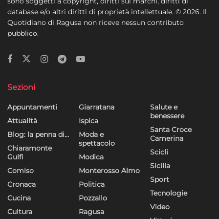
sono soggetti a copyright, diritti sui marchi, diritti di
database e/o altri diritti di proprietà intellettuale. © 2026. Il
Quotidiano di Ragusa non riceve nessun contributo
pubblico.
Sezioni
Appuntamenti
Giarratana
Salute e
benessere
Attualità
Ispica
Santa Croce
Blog: la penna di…
Moda e
Camerina
spettacolo
Chiaramonte
Scicli
Gulfi
Modica
Sicilia
Comiso
Monterosso Almo
Sport
Cronaca
Politica
Tecnologie
Cucina
Pozzallo
Video
Cultura
Ragusa