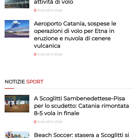
attività di volo
e presentare pubblicità e contenuto,
Sempre attivo
Salvare e comunicare le scelte sulla
8 AGOSTO 2026
privacy.
Aeroporto Catania, sospese le
operazioni di volo per Etna in
eruzione e nuvola di cenere
vulcanica
8 AGOSTO 2026
NOTIZIE
SPORT
A Scoglitti Sambenedettese-Pisa
per lo scudetto: Catania rimontata
8-5 vola in finale
8 AGOSTO 2026
Beach Soccer: stasera a Scoglitti si