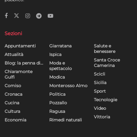
Sezioni
Appuntamenti
Giarratana
Salute e
benessere
Attualità
Ispica
Santa Croce
Blog: la penna di…
Moda e
Camerina
spettacolo
Chiaramonte
Scicli
Gulfi
Modica
Sicilia
Comiso
Monterosso Almo
Sport
Cronaca
Politica
Tecnologie
Cucina
Pozzallo
Video
Cultura
Ragusa
Vittoria
Economia
Rimedi naturali