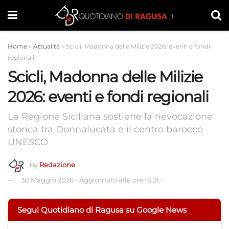
Home
»
Attualità
»
Scicli, Madonna delle Milizie 2026: eventi e fondi
regionali
Scicli, Madonna delle Milizie
2026: eventi e fondi regionali
La Regione Siciliana sostiene la rievocazione
storica tra Donnalucata e il centro barocco
UNESCO
by
Redazione
30 Maggio 2026
-
Aggiornato alle ore 16:21
-
Segui Quotidiano di Ragusa su Google News