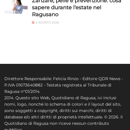
Zanzare, pelle e prevenzione: cosa
sapere durante l’estate nel
Ragusano
4 AGOSTO 2026
Direttore Responsabile: Felicia Rinzo - Editore QDR News -
P.IVA 01673640882 - Testata registrata al Tribunale di
Ragusa n°01/2014.
2014. Questo sito Web, Quotidiano di Ragusa, ivi inclusi
nomi, logo, nonchè lo schema di colori e il layout del sito,
sono soggetti a copyright, diritti sui marchi, diritti di
database e/o altri diritti di proprietà intellettuale. © 2026. Il
Quotidiano di Ragusa non riceve nessun contributo
pubblico.