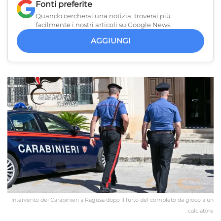
Fonti preferite
Quando cercherai una notizia, troverai più
facilmente i nostri articoli su Google News.
AGGIUNGI
Intervento dei Carabinieri a Ragusa dopo il furto del completo da gioco a un
calciatore