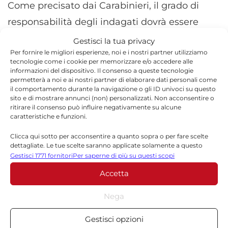
Come precisato dai Carabinieri, il grado di
responsabilità degli indagati dovrà essere
accertato nelle successive fasi giudiziarie,
Gestisci la tua privacy
Per fornire le migliori esperienze, noi e i nostri partner utilizziamo
secondo quanto previsto dalla legge.
tecnologie come i cookie per memorizzare e/o accedere alle
informazioni del dispositivo. Il consenso a queste tecnologie
permetterà a noi e ai nostri partner di elaborare dati personali come
il comportamento durante la navigazione o gli ID univoci su questo
sito e di mostrare annunci (non) personalizzati. Non acconsentire o
ritirare il consenso può influire negativamente su alcune
TORNA IN CRONACA
caratteristiche e funzioni.
Clicca qui sotto per acconsentire a quanto sopra o per fare scelte
dettagliate. Le tue scelte saranno applicate solamente a questo
sito. È possibile modificare le impostazioni in qualsiasi momento,
Gestisci 1771 fornitori
Per saperne di più su questi scopi
compreso il ritiro del consenso, utilizzando i pulsanti della Cookie
Accetta
Policy o cliccando sul pulsante di gestione del consenso nella parte
inferiore dello schermo.
Nega
Redazione
Statistiche
Gestisci opzioni
La redazione di Quotidianodiragusa.it è composta
Archiviare informazioni su dispositivo e/o accedervi, Misurare le