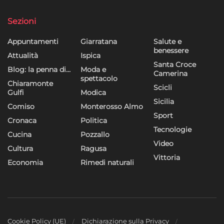
Sezioni
Appuntamenti
Giarratana
Salute e
benessere
Attualità
Ispica
Santa Croce
Blog: la penna di…
Moda e
Camerina
spettacolo
Chiaramonte
Scicli
Gulfi
Modica
Sicilia
Comiso
Monterosso Almo
Sport
Cronaca
Politica
Tecnologie
Cucina
Pozzallo
Video
Cultura
Ragusa
Vittoria
Economia
Rimedi naturali
Cookie Policy (UE)
Dichiarazione sulla Privacy