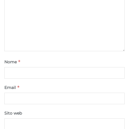
Utilizzare dati di geolocalizzazione precisi,
Riconoscere i dispositivi in base a informazioni
richieste attivamente.
Garantire la sicurezza, prevenire e
rilevare frodi, correggere errori, Erogare
e presentare pubblicità e contenuto,
Sempre attivo
Salvare e comunicare le scelte sulla
privacy.
*
Nome
*
Email
Sito web