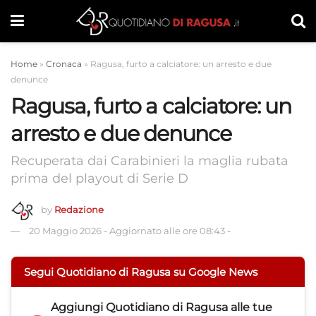
Home
»
Cronaca
»
Ragusa, furto a calciatore: un arresto e due
denunce
Ragusa, furto a calciatore: un
arresto e due denunce
Recuperata dai Carabinieri la maglia rubata
prima del playout di Serie D
by
Redazione
20 Maggio 2026
-
Aggiornato alle ore 08:43
-
Segui Quotidiano di Ragusa su Google News
Aggiungi
Quotidiano di Ragusa
alle tue