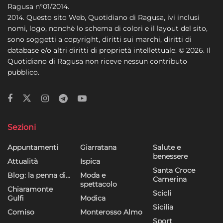
Ragusa n°01/2014.
2014. Questo sito Web, Quotidiano di Ragusa, ivi inclusi
nomi, logo, nonchè lo schema di colori e il layout del sito,
sono soggetti a copyright, diritti sui marchi, diritti di
database e/o altri diritti di proprietà intellettuale. © 2026. Il
Quotidiano di Ragusa non riceve nessun contributo
pubblico.
Sezioni
Appuntamenti
Giarratana
Salute e
benessere
Attualità
Ispica
Santa Croce
Blog: la penna di…
Moda e
Camerina
spettacolo
Chiaramonte
Scicli
Gulfi
Modica
Sicilia
Comiso
Monterosso Almo
Sport