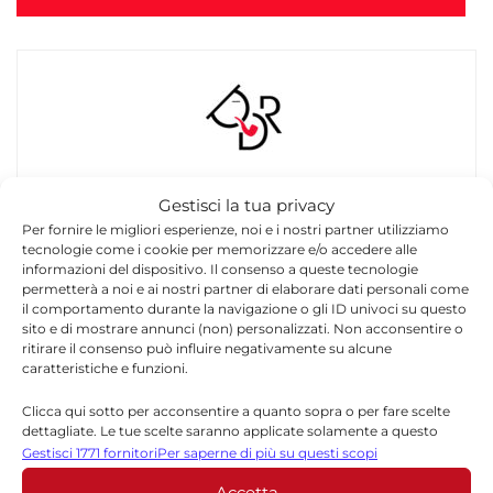
Redazione
Gestisci la tua privacy
La redazione di Quotidianodiragusa.it è composta
Per fornire le migliori esperienze, noi e i nostri partner utilizziamo
tecnologie come i cookie per memorizzare e/o accedere alle
da giornalisti, collaboratori e professionisti
informazioni del dispositivo. Il consenso a queste tecnologie
dell’informazione che ogni giorno lavorano per
permetterà a noi e ai nostri partner di elaborare dati personali come
offrire notizie, approfondimenti e contenuti
il comportamento durante la navigazione o gli ID univoci su questo
accurati dedicati alla Sicilia, all’attualità, alla
sito e di mostrare annunci (non) personalizzati. Non acconsentire o
politica, alla cronaca, alla cultura e allo sport. Un
ritirare il consenso può influire negativamente su alcune
caratteristiche e funzioni.
team dinamico e indipendente che garantisce
qualità, tempestività e affidabilità.
Clicca qui sotto per acconsentire a quanto sopra o per fare scelte
dettagliate. Le tue scelte saranno applicate solamente a questo
sito. È possibile modificare le impostazioni in qualsiasi momento,
Gestisci 1771 fornitori
Per saperne di più su questi scopi
compreso il ritiro del consenso, utilizzando i pulsanti della Cookie
Accetta
Policy o cliccando sul pulsante di gestione del consenso nella parte