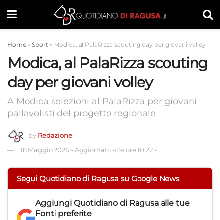
Home
»
Sport
»
Modica, al PalaRizza scouting day per giovani volley
Modica, al PalaRizza scouting
day per giovani volley
A Modica selezioni al PalaRizza per giovani
pallavolisti del progetto regionale
by
Redazione
18 Maggio 2026
-
Aggiornato alle ore 10:22
-
Segui Quotidiano di Ragusa su Google News
Aggiungi
Quotidiano di Ragusa
alle tue
Fonti preferite