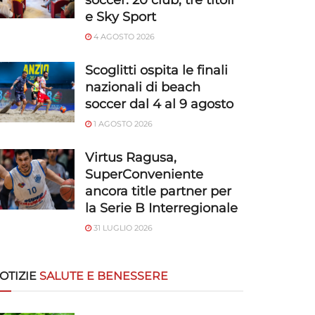
soccer: 20 club, tre titoli
e Sky Sport
4 AGOSTO 2026
Scoglitti ospita le finali
nazionali di beach
soccer dal 4 al 9 agosto
1 AGOSTO 2026
Virtus Ragusa,
SuperConveniente
ancora title partner per
la Serie B Interregionale
31 LUGLIO 2026
OTIZIE
SALUTE E BENESSERE