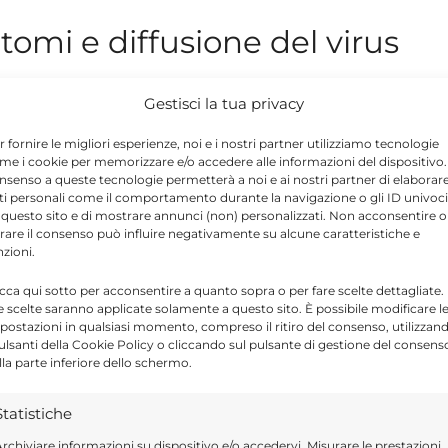
omi e diffusione del virus
undibugyo ebolavirus
, variante rara del virus
Gestisci la tua privacy
iato da fonti internazionali tra cui la BBC, al
r fornire le migliori esperienze, noi e i nostri partner utilizziamo tecnologie
cini o farmaci specificamente approvati
me i cookie per memorizzare e/o accedere alle informazioni del dispositivo. 
nsenso a queste tecnologie permetterà a noi e ai nostri partner di elaborar
ti personali come il comportamento durante la navigazione o gli ID univoci
 questo sito e di mostrare annunci (non) personalizzati. Non acconsentire o
tirare il consenso può influire negativamente su alcune caratteristiche e
dolori muscolari, forte stanchezza, mal di
nzioni.
ive possono comparire vomito, diarrea,
icca qui sotto per acconsentire a quanto sopra o per fare scelte dettagliate.
e scelte saranno applicate solamente a questo sito. È possibile modificare l
.
postazioni in qualsiasi momento, compreso il ritiro del consenso, utilizzan
pulsanti della Cookie Policy o cliccando sul pulsante di gestione del consens
lla parte inferiore dello schermo.
 dei contagi potrebbe essere superiore
ia teme infatti una trasmissione più ampia,
Statistiche
ree urbane e regioni di confine.
rchiviare informazioni su dispositivo e/o accedervi, Misurare le prestazioni