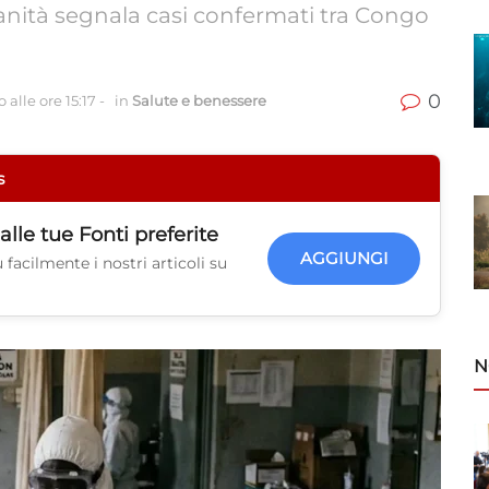
anità segnala casi confermati tra Congo
0
 alle ore 15:17
-
in
Salute e benessere
s
alle tue
Fonti preferite
AGGIUNGI
facilmente i nostri articoli su
N