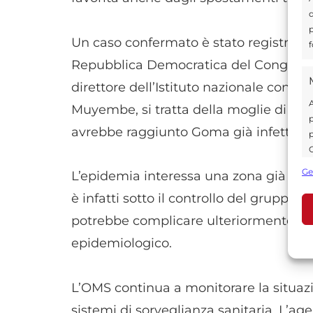
d
p
Un caso confermato è stato registrato 
f
Repubblica Democratica del Congo. Se
direttore dell’Istituto nazionale cong
A
Muyembe, si tratta della moglie di u
p
avrebbe raggiunto Goma già infetta.
p
C
s
Ge
L’epidemia interessa una zona già seg
U
è infatti sotto il controllo del grupp
potrebbe complicare ulteriormente le a
A
epidemiologico.
C
L’OMS continua a monitorare la situazi
sistemi di sorveglianza sanitaria. L’age