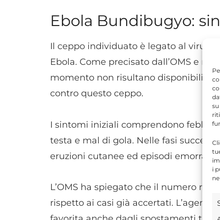
Ebola Bundibugyo: sint
Il ceppo individuato è legato al virus
B
Ebola. Come precisato dall’OMS e rilanc
Pe
momento non risultano disponibili vac
co
co
contro questo ceppo.
da
su
ri
I sintomi iniziali comprendono febbre, 
fu
testa e mal di gola. Nelle fasi success
Cl
tu
eruzioni cutanee ed episodi emorragici
im
i 
ne
L’OMS ha spiegato che il numero reale
rispetto ai casi già accertati. L’agenz
favorita anche dagli spostamenti tra a
A