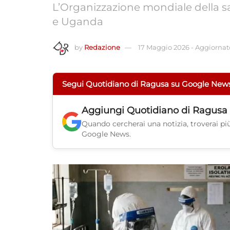
L’Organizzazione mondiale della s
e Uganda
by
Redazione
17 Maggio 2026
-
Aggiornato
Segui Quotidiano di Ragusa su Google New
Aggiungi
Quotidiano di Ragusa
Quando cercherai una notizia, troverai più 
Google News.