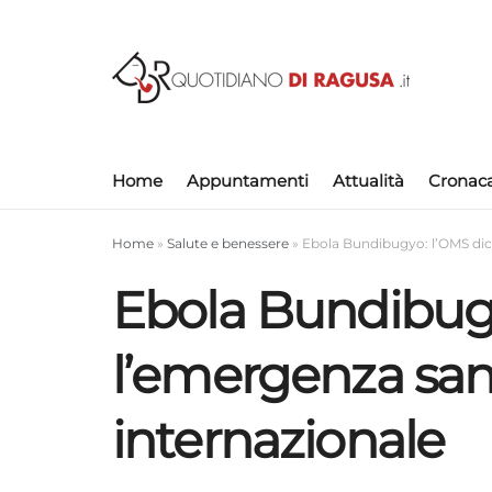
Home
Appuntamenti
Attualità
Cronac
Home
»
Salute e benessere
»
Ebola Bundibugyo: l’OMS dich
Ebola Bundibugy
l’emergenza sani
internazionale