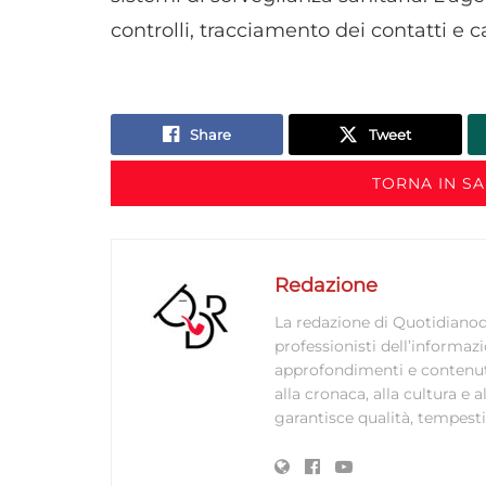
controlli, tracciamento dei contatti e 
Share
Tweet
TORNA IN S
Redazione
La redazione di Quotidianodi
professionisti dell’informaz
approfondimenti e contenuti ac
alla cronaca, alla cultura e
garantisce qualità, tempestiv