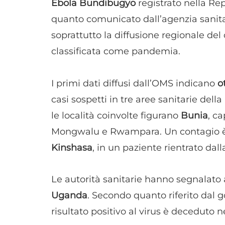
Ebola Bundibugyo
registrato nella R
quanto comunicato dall’agenzia sanitari
soprattutto la diffusione regionale del
classificata come pandemia.
I primi dati diffusi dall’OMS indicano
o
casi sospetti in tre aree sanitarie della
le località coinvolte figurano
Bunia
, ca
Mongwalu e Rwampara. Un contagio è s
Kinshasa
, in un paziente rientrato dal
Le autorità sanitarie hanno segnalato 
Uganda
. Secondo quanto riferito dal
risultato positivo al virus è deceduto ne