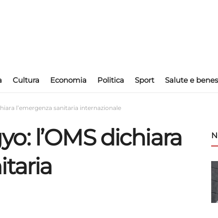
a
Cultura
Economia
Politica
Sport
Salute e benes
iara l’emergenza sanitaria internazionale
o: l’OMS dichiara
N
taria