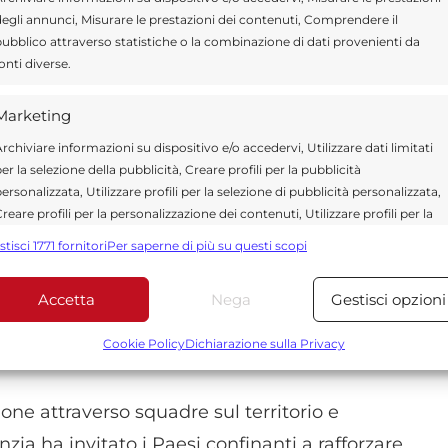
egli annunci, Misurare le prestazioni dei contenuti, Comprendere il
ubblico attraverso statistiche o la combinazione di dati provenienti da
anche nella città di
Goma
, nell’est della
onti diverse.
condo quanto dichiarato all’AFP dal
Marketing
olese per la ricerca biomedica, Jean-Jacques
rchiviare informazioni su dispositivo e/o accedervi, Utilizzare dati limitati
n uomo morto di Ebola a Bunia. La donna
er la selezione della pubblicità, Creare profili per la pubblicità
ersonalizzata, Utilizzare profili per la selezione di pubblicità personalizzata,
reare profili per la personalizzazione dei contenuti, Utilizzare profili per la
elezione di contenuti personalizzati, Sviluppare e migliorare i servizi,
stisci 1771 fornitori
Per saperne di più su questi scopi
nata da instabilità e tensioni armate. Goma
tilizzare dati limitati per la selezione dei contenuti.
o M23 sostenuto dal Ruanda, elemento che
Accetta
Nega
Gestisci opzioni
Funzionalità
Sempre attiv
ttività sanitarie e il monitoraggio
bbinare e combinare dati provenienti da altre fonti di dati,
Cookie Policy
Dichiarazione sulla Privacy
ollegare diversi dispositivi, Identificare i dispositivi in base
alle informazioni trasmesse automaticamente.
one attraverso squadre sul territorio e
Utilizzare dati di geolocalizzazione precisi, Riconoscere i
nzia ha invitato i Paesi confinanti a rafforzare