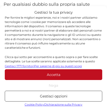
Per qualsiasi dubbio sulla propria salute
consultare il medico di base o uno specialista.
Gestisci la tua privacy
Per fornire le migliori esperienze, noi e i nostri partner utilizziamo
tecnologie come i cookie per memorizzare e/o accedere alle
informazioni del dispositivo. Il consenso a queste tecnologie
permetterà a noi e ai nostri partner di elaborare dati personali come
il comportamento durante la navigazione o gli ID univoci su questo
sito e di mostrare annunci (non) personalizzati. Non acconsentire o
TORNA IN SALUTE E BENESSERE
ritirare il consenso può influire negativamente su alcune
caratteristiche e funzioni.
Clicca qui sotto per acconsentire a quanto sopra o per fare scelte
dettagliate. Le tue scelte saranno applicate solamente a questo
sito. È possibile modificare le impostazioni in qualsiasi momento,
Gestisci 1771 fornitori
Per saperne di più su questi scopi
compreso il ritiro del consenso, utilizzando i pulsanti della Cookie
Accetta
Policy o cliccando sul pulsante di gestione del consenso nella parte
inferiore dello schermo.
Redazione
Nega
Statistiche
La redazione di Quotidianodiragusa.it è composta
Gestisci opzioni
da giornalisti, collaboratori e professionisti
Archiviare informazioni su dispositivo e/o accedervi, Misurare le
dell’informazione che ogni giorno lavorano per
prestazioni degli annunci, Misurare le prestazioni dei contenuti,
Cookie Policy
Dichiarazione sulla Privacy