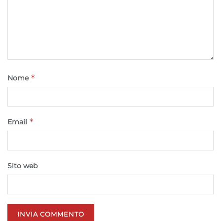
Riconoscere i dispositivi in base a informazioni
richieste attivamente.
Garantire la sicurezza, prevenire e
rilevare frodi, correggere errori, Erogare
e presentare pubblicità e contenuto,
Sempre attivo
*
Nome
Salvare e comunicare le scelte sulla
privacy.
*
Email
Sito web