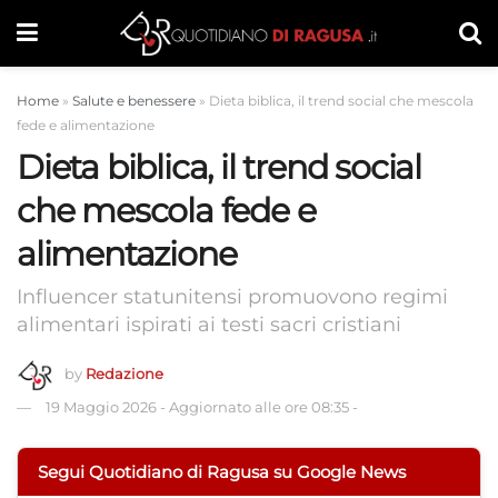
Home
»
Salute e benessere
»
Dieta biblica, il trend social che mescola
fede e alimentazione
Dieta biblica, il trend social
che mescola fede e
alimentazione
Influencer statunitensi promuovono regimi
alimentari ispirati ai testi sacri cristiani
by
Redazione
19 Maggio 2026
-
Aggiornato alle ore 08:35
-
Segui Quotidiano di Ragusa su Google News