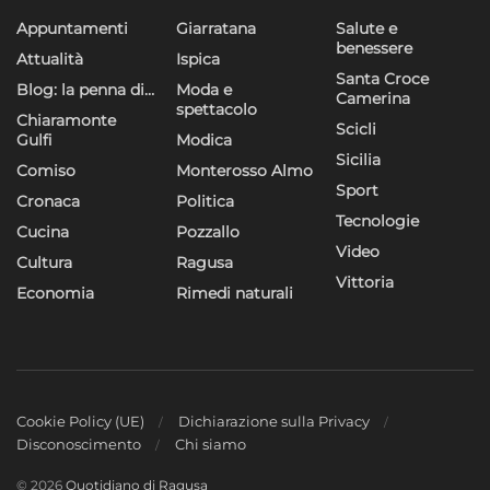
Appuntamenti
Giarratana
Salute e
benessere
Attualità
Ispica
Santa Croce
Blog: la penna di…
Moda e
Camerina
spettacolo
Chiaramonte
Scicli
Gulfi
Modica
Sicilia
Comiso
Monterosso Almo
Sport
Cronaca
Politica
Tecnologie
Cucina
Pozzallo
Video
Cultura
Ragusa
Vittoria
Economia
Rimedi naturali
Cookie Policy (UE)
Dichiarazione sulla Privacy
Disconoscimento
Chi siamo
© 2026
Quotidiano di Ragusa