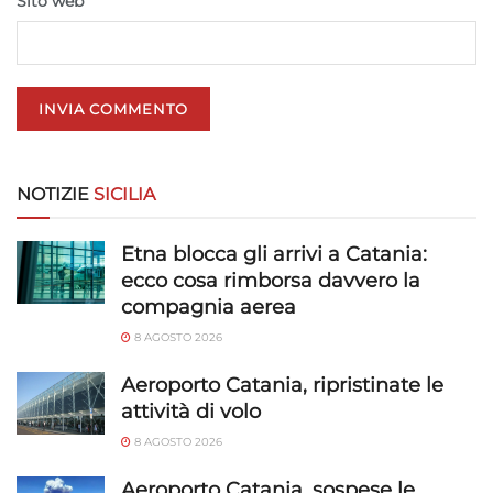
Sito web
trasmesse automaticamente.
Utilizzare dati di geolocalizzazione precisi,
Riconoscere i dispositivi in base a informazioni
richieste attivamente.
Garantire la sicurezza, prevenire e
rilevare frodi, correggere errori, Erogare
NOTIZIE
SICILIA
e presentare pubblicità e contenuto,
Sempre attivo
Salvare e comunicare le scelte sulla
Etna blocca gli arrivi a Catania:
privacy.
ecco cosa rimborsa davvero la
compagnia aerea
8 AGOSTO 2026
Aeroporto Catania, ripristinate le
attività di volo
8 AGOSTO 2026
Aeroporto Catania, sospese le