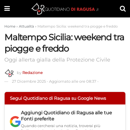
Home
»
Attualità
»
Maltempo Sicilia: weekend tra piogge e freddo
Maltempo Sicilia: weekend tra
piogge e freddo
Oggi allerta gialla della Protezione Civile
by
Redazione
27 Dicembre 2025
-
Aggiornato alle ore 08:37
-
Segui Quotidiano di Ragusa su Google News
Aggiungi
Quotidiano di Ragusa
alle tue
Fonti preferite
Quando cercherai una notizia, troverai più