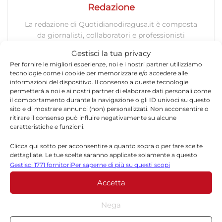
Redazione
La redazione di Quotidianodiragusa.it è composta
da giornalisti, collaboratori e professionisti
dell’informazione che ogni giorno lavorano per
Gestisci la tua privacy
offrire notizie, approfondimenti e contenuti
Per fornire le migliori esperienze, noi e i nostri partner utilizziamo
accurati dedicati alla Sicilia, all’attualità, alla
tecnologie come i cookie per memorizzare e/o accedere alle
politica, alla cronaca, alla cultura e allo sport. Un
informazioni del dispositivo. Il consenso a queste tecnologie
team dinamico e indipendente che garantisce
permetterà a noi e ai nostri partner di elaborare dati personali come
qualità, tempestività e affidabilità.
il comportamento durante la navigazione o gli ID univoci su questo
sito e di mostrare annunci (non) personalizzati. Non acconsentire o
ritirare il consenso può influire negativamente su alcune
caratteristiche e funzioni.
Clicca qui sotto per acconsentire a quanto sopra o per fare scelte
dettagliate. Le tue scelte saranno applicate solamente a questo
sito. È possibile modificare le impostazioni in qualsiasi momento,
Gestisci 1771 fornitori
Per saperne di più su questi scopi
compreso il ritiro del consenso, utilizzando i pulsanti della Cookie
Lascia un commento
Accetta
Policy o cliccando sul pulsante di gestione del consenso nella parte
inferiore dello schermo.
Il tuo indirizzo email non sarà pubblicato.
I campi
Nega
*
obbligatori sono contrassegnati
Statistiche