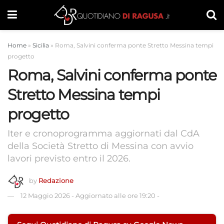
Home
»
Sicilia
»
Roma, Salvini conferma ponte Stretto Messina tempi
progetto
Roma, Salvini conferma ponte
Stretto Messina tempi
progetto
Iter e cronoprogramma aggiornati dal CdA
della Società Stretto di Messina con avvio
lavori previsto entro il 2026.
by
Redazione
12 Maggio 2026
-
Aggiornato alle ore 19:20
-