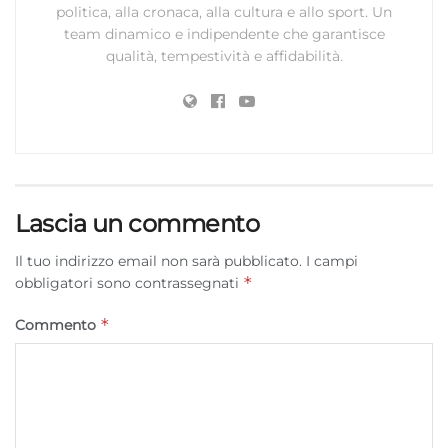
politica, alla cronaca, alla cultura e allo sport. Un
richieste attivamente.
team dinamico e indipendente che garantisce
qualità, tempestività e affidabilità.
Garantire la sicurezza, prevenire e
rilevare frodi, correggere errori, Erogare
e presentare pubblicità e contenuto,
Sempre attivo
Salvare e comunicare le scelte sulla
privacy.
Lascia un commento
Il tuo indirizzo email non sarà pubblicato.
I campi
*
obbligatori sono contrassegnati
*
Commento