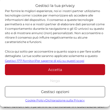
Eleonora Maria Mariani, Ida Angela Loredana
Gestisci la tua privacy
Nicotra e Marco Stasi.
Per fornire le migliori esperienze, noi e i nostri partner utilizziamo
tecnologie come i cookie per memorizzare e/o accedere alle
informazioni del dispositivo. Il consenso a queste tecnologie
Il Collegio sindacale è presieduto da
permetterà a noi e ai nostri partner di elaborare dati personali come
il comportamento durante la navigazione o gli ID univoci su questo
Gianpaolo Davide Rossetti, con Barbara
sito e di mostrare annunci (non) personalizzati. Non acconsentire o
ritirare il consenso può influire negativamente su alcune
Branca e Vittorio Zupo sindaci effettivi,
caratteristiche e funzioni.
mentre Giuseppe Mongiello e Valeria
Clicca qui sotto per acconsentire a quanto sopra o per fare scelte
Giancola sono sindaci supplenti.
dettagliate. Le tue scelte saranno applicate solamente a questo
sito. È possibile modificare le impostazioni in qualsiasi momento,
Gestisci 1771 fornitori
Per saperne di più su questi scopi
compreso il ritiro del consenso, utilizzando i pulsanti della Cookie
Secondo quanto riportato dalla società, l’iter
Accetta
Policy o cliccando sul pulsante di gestione del consenso nella parte
inferiore dello schermo.
autorizzativo dovrebbe concludersi entro
Nega
l’estate 2026, consentendo l’avvio della fase
Statistiche
realizzativa nell’ultimo trimestre dello stesso
Gestisci opzioni
Archiviare informazioni su dispositivo e/o accedervi, Misurare le
anno. Il cronoprogramma prevede una durata
prestazioni degli annunci, Misurare le prestazioni dei contenuti,
Cookie Policy
Dichiarazione sulla Privacy
Comprendere il pubblico attraverso statistiche o la
dei lavori di 7,5 anni e l’entrata in esercizio del