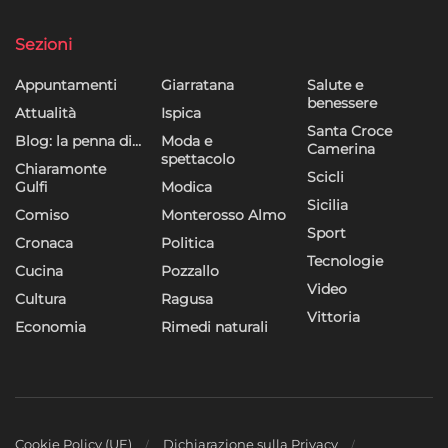
Sezioni
Appuntamenti
Giarratana
Salute e
benessere
Attualità
Ispica
Santa Croce
Blog: la penna di…
Moda e
Camerina
spettacolo
Chiaramonte
Scicli
Gulfi
Modica
Sicilia
Comiso
Monterosso Almo
Sport
Cronaca
Politica
Tecnologie
Cucina
Pozzallo
Video
Cultura
Ragusa
Vittoria
Economia
Rimedi naturali
Cookie Policy (UE)
Dichiarazione sulla Privacy