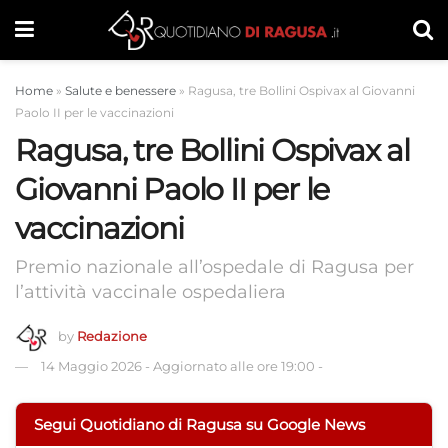
Home
»
Salute e benessere
»
Ragusa, tre Bollini Ospivax al Giovanni
Paolo II per le vaccinazioni
Ragusa, tre Bollini Ospivax al
Giovanni Paolo II per le
vaccinazioni
Premio nazionale all’ospedale di Ragusa per
l’attività vaccinale ospedaliera
by
Redazione
14 Maggio 2026
-
Aggiornato alle ore 19:00
-
Segui Quotidiano di Ragusa su Google News