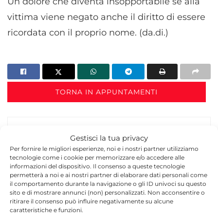
Un dolore che diventa insopportabile se alla
vittima viene negato anche il diritto di essere
ricordata con il proprio nome. (da.di.)
TORNA IN APPUNTAMENTI
Gestisci la tua privacy
Per fornire le migliori esperienze, noi e i nostri partner utilizziamo
tecnologie come i cookie per memorizzare e/o accedere alle
informazioni del dispositivo. Il consenso a queste tecnologie
permetterà a noi e ai nostri partner di elaborare dati personali come
Redazione
il comportamento durante la navigazione o gli ID univoci su questo
sito e di mostrare annunci (non) personalizzati. Non acconsentire o
La redazione di Quotidianodiragusa.it è composta
ritirare il consenso può influire negativamente su alcune
da giornalisti, collaboratori e professionisti
caratteristiche e funzioni.
dell’informazione che ogni giorno lavorano per