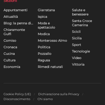
Sezioni
Appuntamenti
Giarratana
Salute e
benessere
Attualità
Ispica
Santa Croce
Blog: la penna di…
Moda e
Camerina
spettacolo
Chiaramonte
Scicli
Gulfi
Modica
Sicilia
Comiso
Monterosso Almo
Sport
Cronaca
Politica
Tecnologie
Cucina
Pozzallo
Video
Cultura
Ragusa
Vittoria
Economia
Rimedi naturali
Cookie Policy (UE)
Dichiarazione sulla Privacy
Disconoscimento
Chi siamo