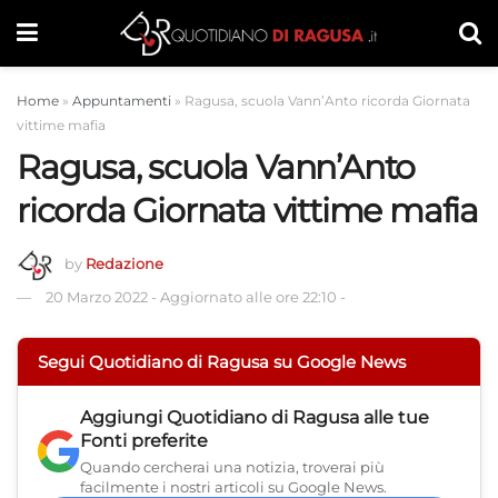
Home
»
Appuntamenti
»
Ragusa, scuola Vann’Anto ricorda Giornata
vittime mafia
Ragusa, scuola Vann’Anto
ricorda Giornata vittime mafia
by
Redazione
20 Marzo 2022
-
Aggiornato alle ore 22:10
-
Segui Quotidiano di Ragusa su Google News
Aggiungi
Quotidiano di Ragusa
alle tue
Fonti preferite
Quando cercherai una notizia, troverai più
facilmente i nostri articoli su Google News.