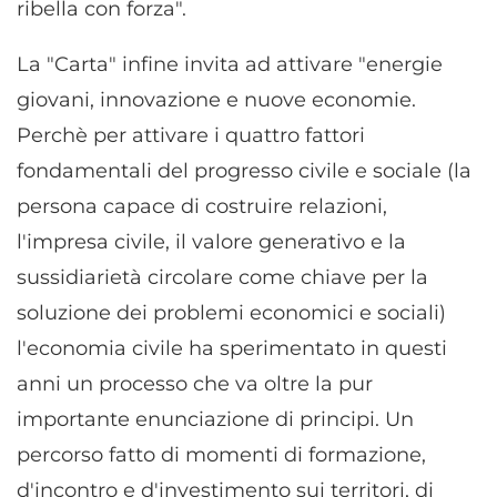
ribella con forza".
rilevare frodi, correggere errori, Erogare
e presentare pubblicità e contenuto,
Sempre attivo
La "Carta" infine invita ad attivare "energie
Salvare e comunicare le scelte sulla
privacy.
giovani, innovazione e nuove economie.
Perchè per attivare i quattro fattori
fondamentali del progresso civile e sociale (la
persona capace di costruire relazioni,
l'impresa civile, il valore generativo e la
sussidiarietà circolare come chiave per la
soluzione dei problemi economici e sociali)
l'economia civile ha sperimentato in questi
anni un processo che va oltre la pur
importante enunciazione di principi. Un
percorso fatto di momenti di formazione,
d'incontro e d'investimento sui territori, di