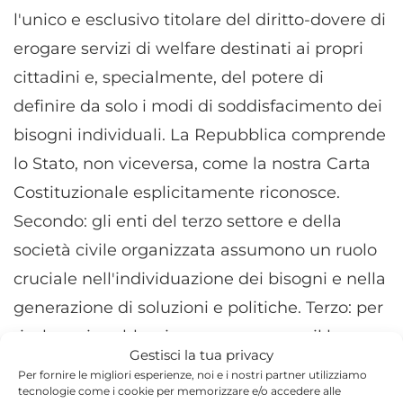
l'unico e esclusivo titolare del diritto-dovere di
erogare servizi di welfare destinati ai propri
cittadini e, specialmente, del potere di
definire da solo i modi di soddisfacimento dei
bisogni individuali. La Repubblica comprende
lo Stato, non viceversa, come la nostra Carta
Costituzionale esplicitamente riconosce.
Secondo: gli enti del terzo settore e della
società civile organizzata assumono un ruolo
cruciale nell'individuazione dei bisogni e nella
generazione di soluzioni e politiche. Terzo: per
risolvere i problemi e muovere verso il bene
Gestisci la tua privacy
comune il ruolo dei cittadini (stili di vita, voto
Per fornire le migliori esperienze, noi e i nostri partner utilizziamo
col portafoglio nelle scelte di consumo e di
tecnologie come i cookie per memorizzare e/o accedere alle