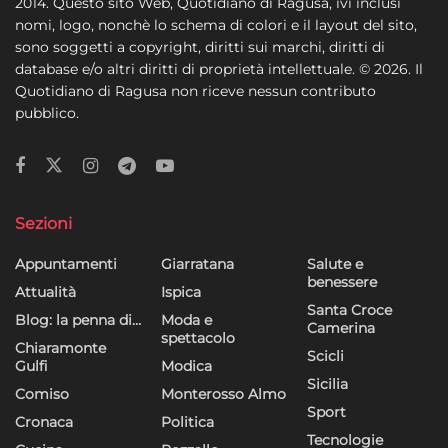
2014. Questo sito Web, Quotidiano di Ragusa, ivi inclusi
nomi, logo, nonchè lo schema di colori e il layout del sito,
sono soggetti a copyright, diritti sui marchi, diritti di
database e/o altri diritti di proprietà intellettuale. © 2026. Il
Quotidiano di Ragusa non riceve nessun contributo
pubblico.
Sezioni
Appuntamenti
Giarratana
Salute e
benessere
Attualità
Ispica
Santa Croce
Blog: la penna di…
Moda e
Camerina
spettacolo
Chiaramonte
Scicli
Gulfi
Modica
Sicilia
Comiso
Monterosso Almo
Sport
Cronaca
Politica
Tecnologie