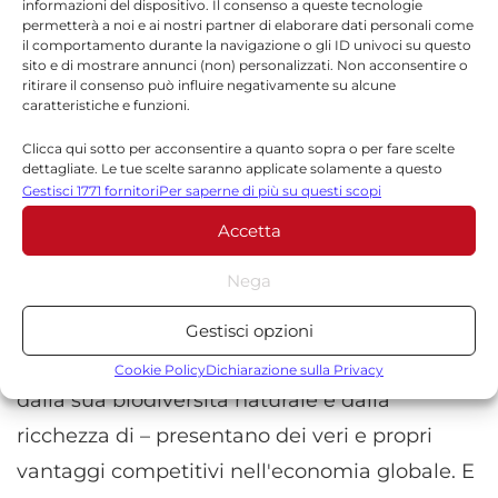
informazioni del dispositivo. Il consenso a queste tecnologie
risparmio, partecipazione alla vita delle
permetterà a noi e ai nostri partner di elaborare dati personali come
il comportamento durante la navigazione o gli ID univoci su questo
organizzazioni sociali) è decisivo. La
sito e di mostrare annunci (non) personalizzati. Non acconsentire o
ritirare il consenso può influire negativamente su alcune
pandemia ha messo in luce la necessità di
caratteristiche e funzioni.
ripensare in maniera più collaborativa le
Clicca qui sotto per acconsentire a quanto sopra o per fare scelte
relazioni tra società civile, mercato e Stato".
dettagliate. Le tue scelte saranno applicate solamente a questo
sito. È possibile modificare le impostazioni in qualsiasi momento,
Gestisci 1771 fornitori
Per saperne di più su questi scopi
compreso il ritiro del consenso, utilizzando i pulsanti della Cookie
La "Carta" invita, poi, a "coltivare il rispetto e la
Accetta
Policy o cliccando sul pulsante di gestione del consenso nella parte
inferiore dello schermo.
cura dell'ambiente Perchè oggi non è più
Nega
pensabile occuparsi di povertà, di welfare o di
Statistiche
salute senza occuparsi di ambiente e
Gestisci opzioni
Archiviare informazioni su dispositivo e/o accedervi, Misurare le
territorio. La ricchezza del nostro paese è data
prestazioni degli annunci, Misurare le prestazioni dei contenuti,
Cookie Policy
Dichiarazione sulla Privacy
Comprendere il pubblico attraverso statistiche o la
dalla sua biodiversità naturale e dalla
combinazione di dati provenienti da fonti diverse.
ricchezza di – presentano dei veri e propri
vantaggi competitivi nell'economia globale. E
Marketing