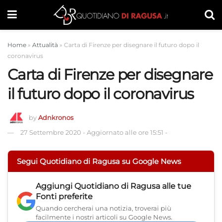
Home
»
Attualità
»
Carta di Firenze per disegnare il futuro dopo il
coronavirus
Carta di Firenze per disegnare
il futuro dopo il coronavirus
by
Adnkronos
27 Settembre 2020
-
Aggiornato alle ore 15:51
-
Segui Quotidiano di Ragusa su Google News
Aggiungi
Quotidiano di Ragusa
alle tue
Fonti preferite
Quando cercherai una notizia, troverai più
facilmente i nostri articoli su Google News.