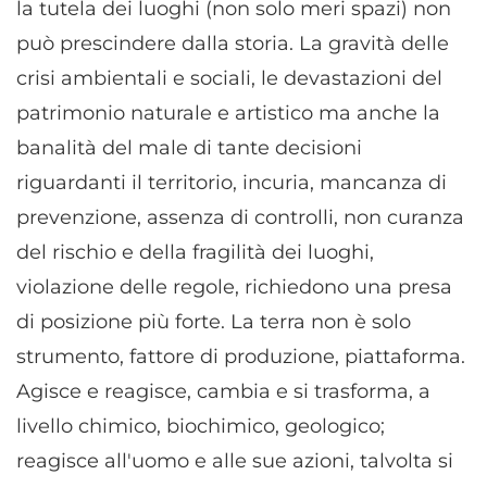
la tutela dei luoghi (non solo meri spazi) non
Archiviare informazioni su dispositivo e/o accedervi, Utilizzare
dati limitati per la selezione della pubblicità, Creare profili per la
può prescindere dalla storia. La gravità delle
pubblicità personalizzata, Utilizzare profili per la selezione di
crisi ambientali e sociali, le devastazioni del
pubblicità personalizzata, Creare profili per la personalizzazione
dei contenuti, Utilizzare profili per la selezione di contenuti
patrimonio naturale e artistico ma anche la
personalizzati, Sviluppare e migliorare i servizi, Utilizzare dati
banalità del male di tante decisioni
limitati per la selezione dei contenuti.
riguardanti il territorio, incuria, mancanza di
Funzionalità
Sempre attivo
prevenzione, assenza di controlli, non curanza
Abbinare e combinare dati provenienti da altre
del rischio e della fragilità dei luoghi,
fonti di dati, Collegare diversi dispositivi,
violazione delle regole, richiedono una presa
Identificare i dispositivi in base alle informazioni
trasmesse automaticamente.
di posizione più forte. La terra non è solo
strumento, fattore di produzione, piattaforma.
Utilizzare dati di geolocalizzazione precisi,
Agisce e reagisce, cambia e si trasforma, a
Riconoscere i dispositivi in base a informazioni
richieste attivamente.
livello chimico, biochimico, geologico;
reagisce all'uomo e alle sue azioni, talvolta si
Garantire la sicurezza, prevenire e