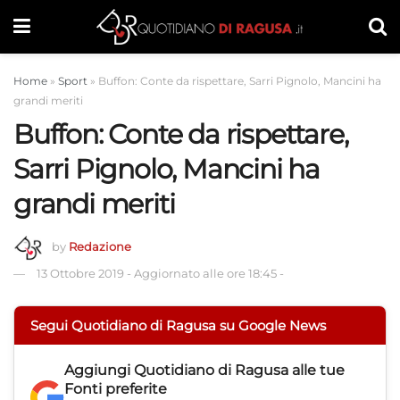
Home
»
Sport
»
Buffon: Conte da rispettare, Sarri Pignolo, Mancini ha
grandi meriti
Buffon: Conte da rispettare,
Sarri Pignolo, Mancini ha
grandi meriti
by
Redazione
13 Ottobre 2019
-
Aggiornato alle ore 18:45
-
Segui Quotidiano di Ragusa su Google News
Aggiungi
Quotidiano di Ragusa
alle tue
Fonti preferite