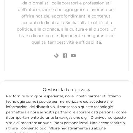
da giornalisti, collaboratori e professionisti
dell’informazione che ogni giorno lavorano per
offrire notizie, approfondimenti e contenuti
accurati dedicati alla Sicilia, all’attualità, alla
politica, alla cronaca, alla cultura e allo sport. Un
team dinamico e indipendente che garantisce
qualità, tempestività e affidabilità.
Gestisci la tua privacy
Lascia un commento
Per fornire le migliori esperienze, noi e i nostri partner utilizziamo
tecnologie come i cookie per memorizzare e/o accedere alle
Il tuo indirizzo email non sarà pubblicato.
I campi
informazioni del dispositivo. Il consenso a queste tecnologie
*
obbligatori sono contrassegnati
permetterà a noi e ai nostri partner di elaborare dati personali come
il comportamento durante la navigazione o gli ID univoci su questo
*
Commento
sito e di mostrare annunci (non) personalizzati. Non acconsentire o
ritirare il consenso può influire negativamente su alcune