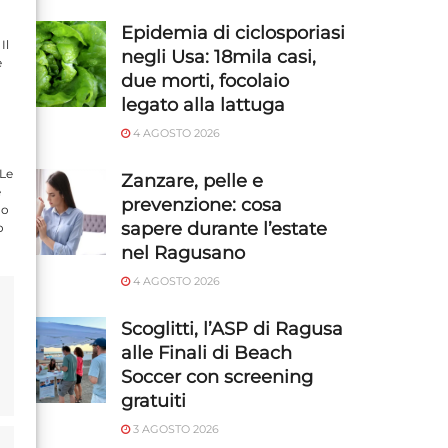
Epidemia di ciclosporiasi
Il
negli Usa: 18mila casi,
e
due morti, focolaio
legato alla lattuga
4 AGOSTO 2026
 Le
Zanzare, pelle e
e
prevenzione: cosa
do
sapere durante l’estate
o
nel Ragusano
4 AGOSTO 2026
Scoglitti, l’ASP di Ragusa
alle Finali di Beach
Soccer con screening
gratuiti
3 AGOSTO 2026