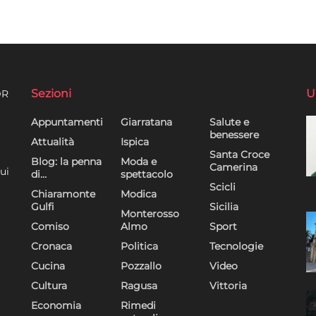
Sezioni
U
DR
Appuntamenti
Giarratana
Salute e
benessere
Attualità
Ispica
Santa Croce
Blog: la penna
Moda e
Camerina
ui
di…
spettacolo
Scicli
Chiaramonte
Modica
Gulfi
Sicilia
Monterosso
Comiso
Almo
Sport
Cronaca
Politica
Tecnologie
Cucina
Pozzallo
Video
Cultura
Ragusa
Vittoria
Economia
Rimedi