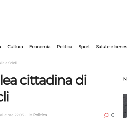
a
Cultura
Economia
Politica
Sport
Salute e benes
ia a Scicli
ea cittadina di
N
li
0
alle ore 22:05
-
in
Politica