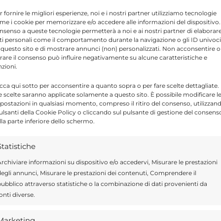
volgimento del nostro partito a Scicli.
r fornire le migliori esperienze, noi e i nostri partner utilizziamo tecnologie
me i cookie per memorizzare e/o accedere alle informazioni del dispositivo. 
nsenso a queste tecnologie permetterà a noi e ai nostri partner di elaborar
ici: agricoltura, sport, impegno dei giovani in
ti personali come il comportamento durante la navigazione o gli ID univoci
 questo sito e di mostrare annunci (non) personalizzati. Non acconsentire o
o. A conclusione dell’evento, si sono tenuti gli
tirare il consenso può influire negativamente su alcune caratteristiche e
nzioni.
usa e dell’Assessore Regionale all’Agricoltura,
ssessore Bandiera hanno incentrato i propri
icca qui sotto per acconsentire a quanto sopra o per fare scelte dettagliate.
e scelte saranno applicate solamente a questo sito. È possibile modificare l
cily, la riforma dei Consorzi di Bonifica ed i
postazioni in qualsiasi momento, compreso il ritiro del consenso, utilizzan
pulsanti della Cookie Policy o cliccando sul pulsante di gestione del consens
a Italia per il nostro territorio.
lla parte inferiore dello schermo.
Statistiche
rchiviare informazioni su dispositivo e/o accedervi, Misurare le prestazioni
Send
Share
egli annunci, Misurare le prestazioni dei contenuti, Comprendere il
ubblico attraverso statistiche o la combinazione di dati provenienti da
 IN POLITICA
onti diverse.
Marketing