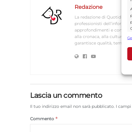
Redazione
A
p
La redazione di Quotidianodi
p
professionisti dell’informaz
C
approfondimenti e contenuti ac
s
alla cronaca, alla cultura e
Ge
U
garantisce qualità, tempestiv
A
C
Lascia un commento
Il tuo indirizzo email non sarà pubblicato.
I campi
*
Commento