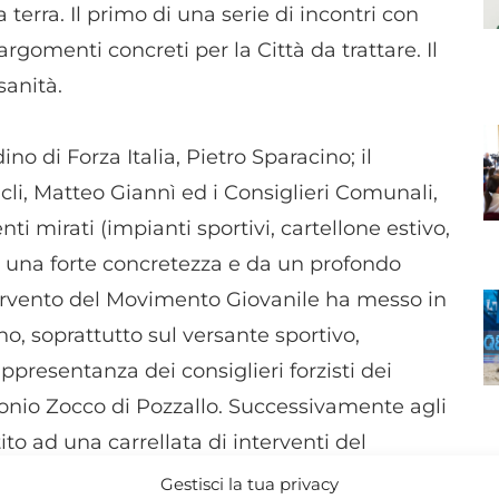
terra. Il primo di una serie di incontri con
argomenti concreti per la Città da trattare. Il
anità.
no di Forza Italia, Pietro Sparacino; il
icli, Matteo Giannì ed i Consiglieri Comunali,
i mirati (impianti sportivi, cartellone estivo,
 da una forte concretezza e da un profondo
’intervento del Movimento Giovanile ha messo in
nno, soprattutto sul versante sportivo,
rappresentanza dei consiglieri forzisti dei
ntonio Zocco di Pozzallo. Successivamente agli
stito ad una carrellata di interventi del
N
ategoria e dei tanti imprenditori presenti,
Gestisci la tua privacy