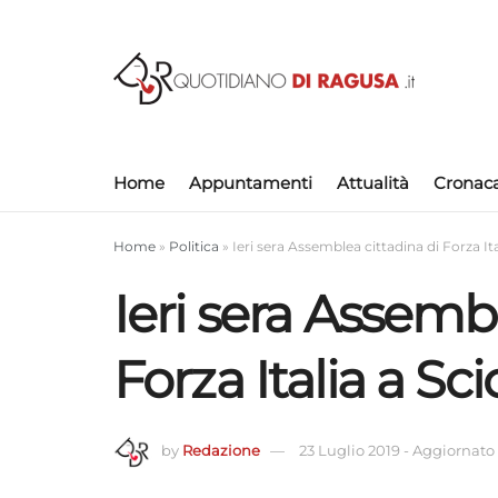
Home
Appuntamenti
Attualità
Cronac
Home
»
Politica
»
Ieri sera Assemblea cittadina di Forza Ital
Ieri sera Assembl
Forza Italia a Scic
by
Redazione
23 Luglio 2019
-
Aggiornato 