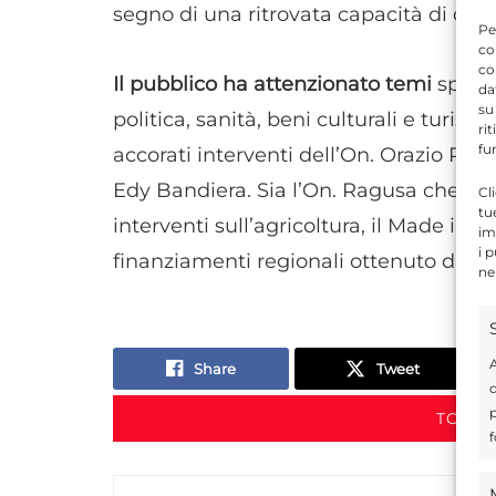
segno di una ritrovata capacità di coin
Pe
co
co
Il pubblico ha attenzionato temi
specif
da
su
politica, sanità, beni culturali e turism
ri
fu
accorati interventi dell’On. Orazio Rag
Edy Bandiera. Sia l’On. Ragusa che l’A
Cl
tu
interventi sull’agricoltura, il Made in Si
im
i 
finanziamenti regionali ottenuto da Forz
ne
A
Share
Tweet
d
p
TORNA
f