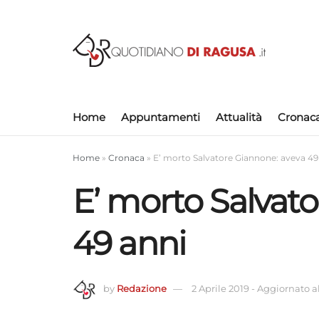
Home
Appuntamenti
Attualità
Cronac
Home
»
Cronaca
»
E’ morto Salvatore Giannone: aveva 49
E’ morto Salvat
49 anni
by
Redazione
2 Aprile 2019
-
Aggiornato al