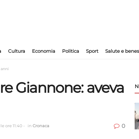
a
Cultura
Economia
Politica
Sport
Salute e benes
 anni
ore Giannone: aveva
N
0
le ore 11:40
-
in
Cronaca