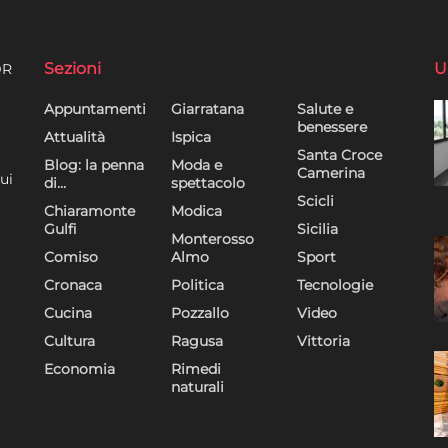
Sezioni
U
DR
Appuntamenti
Giarratana
Salute e
benessere
Attualità
Ispica
Santa Croce
Blog: la penna
Moda e
Camerina
ui
di…
spettacolo
Scicli
Chiaramonte
Modica
Gulfi
Sicilia
Monterosso
Comiso
Almo
Sport
Cronaca
Politica
Tecnologie
Cucina
Pozzallo
Video
Cultura
Ragusa
Vittoria
Economia
Rimedi
naturali