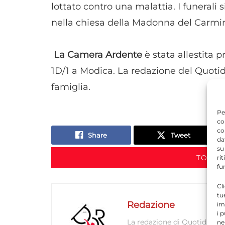
lottato contro una malattia. I funerali s
nella chiesa della Madonna del Carmin
La Camera Ardente
è stata allestita 
1D/1 a Modica. La redazione del Quotid
famiglia.
Pe
co
co
Share
Tweet
da
su
TORNA
ri
fu
Cl
tu
Redazione
im
i 
La redazione di Quotidianodi
ne