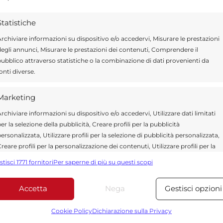
ione che ogni giorno lavorano per offrire notizie,
curati dedicati alla Sicilia, all’attualità, alla politica,
Statistiche
 allo sport. Un team dinamico e indipendente che
rchiviare informazioni su dispositivo e/o accedervi, Misurare le prestazioni
ità e affidabilità.
egli annunci, Misurare le prestazioni dei contenuti, Comprendere il
ubblico attraverso statistiche o la combinazione di dati provenienti da
onti diverse.
Marketing
rchiviare informazioni su dispositivo e/o accedervi, Utilizzare dati limitati
er la selezione della pubblicità, Creare profili per la pubblicità
ersonalizzata, Utilizzare profili per la selezione di pubblicità personalizzata,
reare profili per la personalizzazione dei contenuti, Utilizzare profili per la
*
 obbligatori sono contrassegnati
elezione di contenuti personalizzati, Sviluppare e migliorare i servizi,
stisci 1771 fornitori
Per saperne di più su questi scopi
tilizzare dati limitati per la selezione dei contenuti.
Accetta
Nega
Gestisci opzioni
Funzionalità
Sempre attiv
bbinare e combinare dati provenienti da altre fonti di dati,
Cookie Policy
Dichiarazione sulla Privacy
ollegare diversi dispositivi, Identificare i dispositivi in base