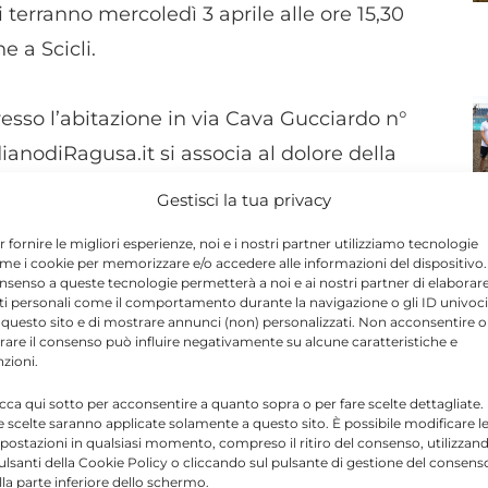
i terranno mercoledì 3 aprile alle ore 15,30
e a Scicli.
presso l’abitazione in via Cava Gucciardo n°
ianodiRagusa.it si associa al dolore della
Gestisci la tua privacy
r fornire le migliori esperienze, noi e i nostri partner utilizziamo tecnologie
me i cookie per memorizzare e/o accedere alle informazioni del dispositivo. 
nsenso a queste tecnologie permetterà a noi e ai nostri partner di elaborar
Send
Share
ti personali come il comportamento durante la navigazione o gli ID univoci
 questo sito e di mostrare annunci (non) personalizzati. Non acconsentire o
 IN CRONACA
tirare il consenso può influire negativamente su alcune caratteristiche e
nzioni.
icca qui sotto per acconsentire a quanto sopra o per fare scelte dettagliate.
e scelte saranno applicate solamente a questo sito. È possibile modificare l
postazioni in qualsiasi momento, compreso il ritiro del consenso, utilizzan
pulsanti della Cookie Policy o cliccando sul pulsante di gestione del consens
N
ragusa.it è composta da giornalisti, collaboratori e
lla parte inferiore dello schermo.