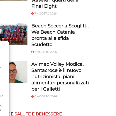
stasera i quarti della
Final Eight
7 AGOSTO 2026
Beach Soccer a Scoglitti,
We Beach Catania
pronta alla sfida
Scudetto
6 AGOSTO 2026
Il
Avimec Volley Modica,
e
Santacroce è il nuovo
nutrizionista: piani
alimentari personalizzati
per i Galletti
 Le
6 AGOSTO 2026
e
do
o
OTIZIE
SALUTE E BENESSERE