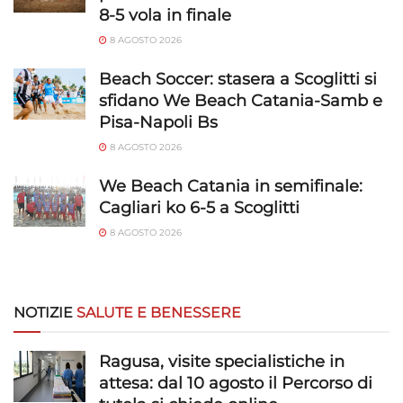
8-5 vola in finale
Garantire la sicurezza, prevenire e
rilevare frodi, correggere errori, Erogare
8 AGOSTO 2026
e presentare pubblicità e contenuto,
Sempre attivo
Salvare e comunicare le scelte sulla
Beach Soccer: stasera a Scoglitti si
privacy.
sfidano We Beach Catania-Samb e
Pisa-Napoli Bs
8 AGOSTO 2026
We Beach Catania in semifinale:
Cagliari ko 6-5 a Scoglitti
8 AGOSTO 2026
NOTIZIE
SALUTE E BENESSERE
Ragusa, visite specialistiche in
attesa: dal 10 agosto il Percorso di