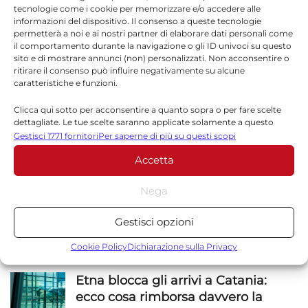
tecnologie come i cookie per memorizzare e/o accedere alle
informazioni del dispositivo. Il consenso a queste tecnologie
permetterà a noi e ai nostri partner di elaborare dati personali come
il comportamento durante la navigazione o gli ID univoci su questo
sito e di mostrare annunci (non) personalizzati. Non acconsentire o
*
Email
ritirare il consenso può influire negativamente su alcune
caratteristiche e funzioni.
Clicca qui sotto per acconsentire a quanto sopra o per fare scelte
Sito web
dettagliate. Le tue scelte saranno applicate solamente a questo
sito. È possibile modificare le impostazioni in qualsiasi momento,
Gestisci 1771 fornitori
Per saperne di più su questi scopi
compreso il ritiro del consenso, utilizzando i pulsanti della Cookie
Accetta
Policy o cliccando sul pulsante di gestione del consenso nella parte
inferiore dello schermo.
Nega
Statistiche
Gestisci opzioni
Archiviare informazioni su dispositivo e/o accedervi, Misurare le
NOTIZIE
SICILIA
prestazioni degli annunci, Misurare le prestazioni dei contenuti,
Cookie Policy
Dichiarazione sulla Privacy
Comprendere il pubblico attraverso statistiche o la
combinazione di dati provenienti da fonti diverse.
Etna blocca gli arrivi a Catania:
ecco cosa rimborsa davvero la