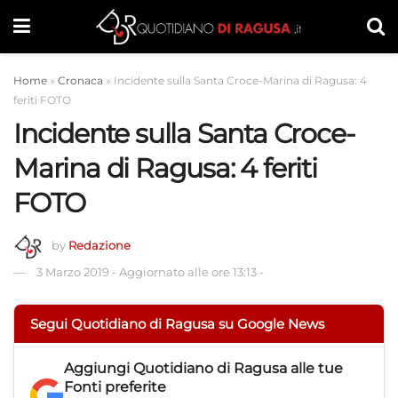
Home
»
Cronaca
»
Incidente sulla Santa Croce-Marina di Ragusa: 4
feriti FOTO
Incidente sulla Santa Croce-
Marina di Ragusa: 4 feriti
FOTO
by
Redazione
3 Marzo 2019
-
Aggiornato alle ore 13:13
-
Segui Quotidiano di Ragusa su Google News
Aggiungi
Quotidiano di Ragusa
alle tue
Fonti preferite