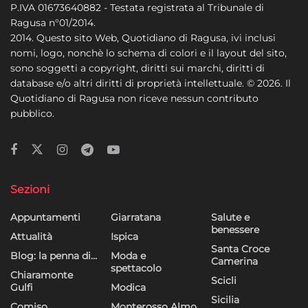
P.IVA 01673640882 - Testata registrata al Tribunale di
Ragusa n°01/2014.
2014. Questo sito Web, Quotidiano di Ragusa, ivi inclusi
nomi, logo, nonchè lo schema di colori e il layout del sito,
sono soggetti a copyright, diritti sui marchi, diritti di
database e/o altri diritti di proprietà intellettuale. © 2026. Il
Quotidiano di Ragusa non riceve nessun contributo
pubblico.
Sezioni
Appuntamenti
Giarratana
Salute e
benessere
Attualità
Ispica
Santa Croce
Blog: la penna di…
Moda e
Camerina
spettacolo
Chiaramonte
Scicli
Gulfi
Modica
Sicilia
Comiso
Monterosso Almo