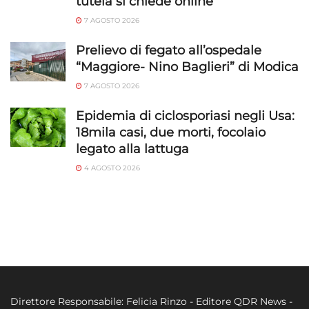
tutela si chiede online
7 AGOSTO 2026
Prelievo di fegato all’ospedale
“Maggiore- Nino Baglieri” di Modica
7 AGOSTO 2026
Epidemia di ciclosporiasi negli Usa:
18mila casi, due morti, focolaio
legato alla lattuga
4 AGOSTO 2026
Direttore Responsabile: Felicia Rinzo - Editore QDR News -