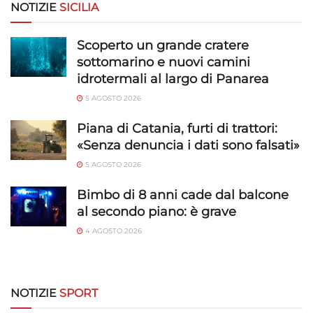
richieste attivamente.
NOTIZIE
SICILIA
Garantire la sicurezza, prevenire e
Scoperto un grande cratere
rilevare frodi, correggere errori, Erogare
sottomarino e nuovi camini
e presentare pubblicità e contenuto,
Sempre attivo
idrotermali al largo di Panarea
Salvare e comunicare le scelte sulla
5 AGOSTO 2026
privacy.
Piana di Catania, furti di trattori:
«Senza denuncia i dati sono falsati»
5 AGOSTO 2026
Bimbo di 8 anni cade dal balcone
al secondo piano: è grave
4 AGOSTO 2026
NOTIZIE
SPORT