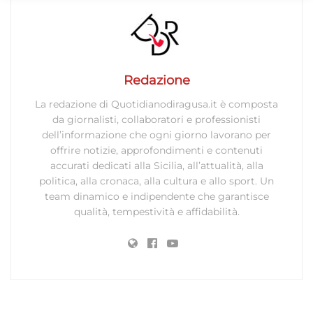
Marketing
Archiviare informazioni su dispositivo e/o accedervi, Utilizzare
dati limitati per la selezione della pubblicità, Creare profili per la
Redazione
pubblicità personalizzata, Utilizzare profili per la selezione di
pubblicità personalizzata, Creare profili per la personalizzazione
La redazione di Quotidianodiragusa.it è composta
dei contenuti, Utilizzare profili per la selezione di contenuti
da giornalisti, collaboratori e professionisti
personalizzati, Sviluppare e migliorare i servizi, Utilizzare dati
dell’informazione che ogni giorno lavorano per
limitati per la selezione dei contenuti.
offrire notizie, approfondimenti e contenuti
accurati dedicati alla Sicilia, all’attualità, alla
Funzionalità
politica, alla cronaca, alla cultura e allo sport. Un
Sempre attivo
team dinamico e indipendente che garantisce
Abbinare e combinare dati provenienti da altre
qualità, tempestività e affidabilità.
fonti di dati, Collegare diversi dispositivi,
Identificare i dispositivi in base alle informazioni
trasmesse automaticamente.
Utilizzare dati di geolocalizzazione precisi,
Riconoscere i dispositivi in base a informazioni