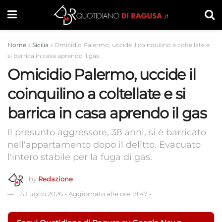
Home
»
Sicilia
»
Omicidio Palermo, uccide il coinquilino a coltellate e
si barrica in casa aprendo il gas
Omicidio Palermo, uccide il
coinquilino a coltellate e si
barrica in casa aprendo il gas
Il presunto aggressore, 38 anni, si è barricato
nell'appartamento dopo il delitto. Evacuato
l'intero stabile per la fuga di gas.
by
Redazione
5 Luglio 2026
-
Aggiornato alle ore 18:47
-