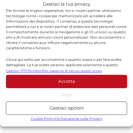
“Non sappiamo chi sia la persona che si è
Gestisci la tua privacy
Per fornire le migliori esperienze, noi e i nostri partner utilizziamo
barricata in casa. Era arrivata da qualche
tecnologie come i cookie per memorizzare e/o accedere alle
settimana in quell’appartamento e sapevamo
informazioni del dispositivo. Il consenso a queste tecnologie
permetterà a noi e ai nostri partner di elaborare dati personali come
che litigavano spesso”, hanno raccontato i
il comportamento durante la navigazione o gli ID univoci su questo
sito e di mostrare annunci (non) personalizzati. Non acconsentire o
vicini, che hanno seguito l’evolversi della
ritirare il consenso può influire negativamente su alcune
caratteristiche e funzioni.
vicenda dalla strada in attesa di avere il
permesso di rientrare nelle loro case. L’uomo
Clicca qui sotto per acconsentire a quanto sopra o per fare scelte
dettagliate. Le tue scelte saranno applicate solamente a questo
è stato interrogato dal pm che conduce
sito. È possibile modificare le impostazioni in qualsiasi momento,
Gestisci 1771 fornitori
Per saperne di più su questi scopi
compreso il ritiro del consenso, utilizzando i pulsanti della Cookie
l’inchiesta sul delitto. (Ansa)
Accetta
Policy o cliccando sul pulsante di gestione del consenso nella parte
inferiore dello schermo.
Nega
Statistiche
Gestisci opzioni
Archiviare informazioni su dispositivo e/o accedervi, Misurare le
TORNA IN SICILIA
prestazioni degli annunci, Misurare le prestazioni dei contenuti,
Cookie Policy
Dichiarazione sulla Privacy
Comprendere il pubblico attraverso statistiche o la
combinazione di dati provenienti da fonti diverse.