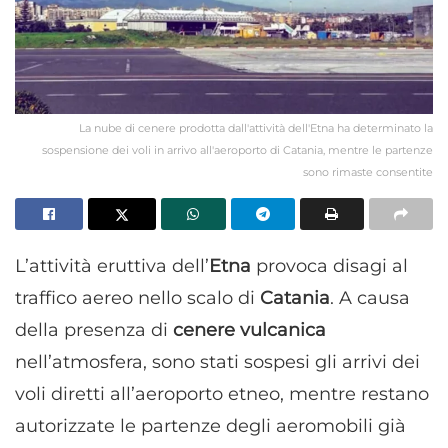
La nube di cenere prodotta dall'attività dell'Etna ha determinato la
sospensione dei voli in arrivo all'aeroporto di Catania, mentre le partenze
sono rimaste consentite
L’attività eruttiva dell’
Etna
provoca disagi al
traffico aereo nello scalo di
Catania
. A causa
della presenza di
cenere vulcanica
nell’atmosfera, sono stati sospesi gli arrivi dei
voli diretti all’aeroporto etneo, mentre restano
autorizzate le partenze degli aeromobili già