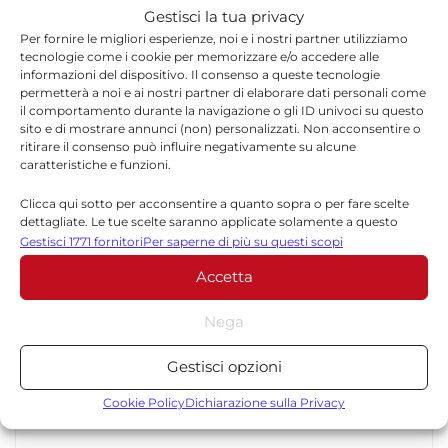
limitazioni vengono applicate ogni volta che
Gestisci la tua privacy
le condizioni lo rendono necessario, seguendo
Per fornire le migliori esperienze, noi e i nostri partner utilizziamo
tecnologie come i cookie per memorizzare e/o accedere alle
i protocolli previsti per la gestione delle
informazioni del dispositivo. Il consenso a queste tecnologie
permetterà a noi e ai nostri partner di elaborare dati personali come
emergenze legate all’attività dell’Etna.
il comportamento durante la navigazione o gli ID univoci su questo
sito e di mostrare annunci (non) personalizzati. Non acconsentire o
ritirare il consenso può influire negativamente su alcune
Sac ha annunciato che saranno diffusi nuovi
caratteristiche e funzioni.
aggiornamenti nelle prossime ore, in funzione
Clicca qui sotto per acconsentire a quanto sopra o per fare scelte
dell’evoluzione dell’eruzione e delle
dettagliate. Le tue scelte saranno applicate solamente a questo
sito. È possibile modificare le impostazioni in qualsiasi momento,
Gestisci 1771 fornitori
Per saperne di più su questi scopi
valutazioni delle autorità competenti.
compreso il ritiro del consenso, utilizzando i pulsanti della Cookie
Accetta
Policy o cliccando sul pulsante di gestione del consenso nella parte
inferiore dello schermo.
Nega
Statistiche
Gestisci opzioni
TORNA IN SICILIA
Archiviare informazioni su dispositivo e/o accedervi, Misurare le
prestazioni degli annunci, Misurare le prestazioni dei contenuti,
Cookie Policy
Dichiarazione sulla Privacy
Comprendere il pubblico attraverso statistiche o la
combinazione di dati provenienti da fonti diverse.