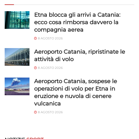
richieste attivamente.
Etna blocca gli arrivi a Catania:
Garantire la sicurezza, prevenire e
ecco cosa rimborsa davvero la
rilevare frodi, correggere errori, Erogare
compagnia aerea
e presentare pubblicità e contenuto,
Sempre attivo
Salvare e comunicare le scelte sulla
8 AGOSTO 2026
privacy.
Aeroporto Catania, ripristinate le
attività di volo
8 AGOSTO 2026
Aeroporto Catania, sospese le
operazioni di volo per Etna in
eruzione e nuvola di cenere
vulcanica
8 AGOSTO 2026