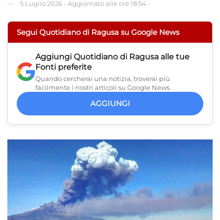
5 Luglio 2026
-
Aggiornato alle ore 18:54
-
Segui Quotidiano di Ragusa su Google News
Aggiungi
Quotidiano di Ragusa
alle tue
Fonti preferite
Quando cercherai una notizia, troverai più
facilmente i nostri articoli su Google News.
AGGIUNGI