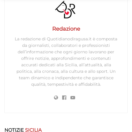
Marketing
Archiviare informazioni su dispositivo e/o accedervi, Utilizzare
Redazione
dati limitati per la selezione della pubblicità, Creare profili per la
pubblicità personalizzata, Utilizzare profili per la selezione di
La redazione di Quotidianodiragusa.it è composta
pubblicità personalizzata, Creare profili per la personalizzazione
da giornalisti, collaboratori e professionisti
dei contenuti, Utilizzare profili per la selezione di contenuti
dell’informazione che ogni giorno lavorano per
personalizzati, Sviluppare e migliorare i servizi, Utilizzare dati
offrire notizie, approfondimenti e contenuti
limitati per la selezione dei contenuti.
accurati dedicati alla Sicilia, all’attualità, alla
politica, alla cronaca, alla cultura e allo sport. Un
Funzionalità
Sempre attivo
team dinamico e indipendente che garantisce
qualità, tempestività e affidabilità.
Abbinare e combinare dati provenienti da altre
fonti di dati, Collegare diversi dispositivi,
Identificare i dispositivi in base alle informazioni
trasmesse automaticamente.
Utilizzare dati di geolocalizzazione precisi,
Riconoscere i dispositivi in base a informazioni
NOTIZIE
SICILIA