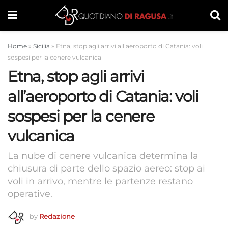
Home
»
Sicilia
»
Etna, stop agli arrivi all’aeroporto di Catania: voli
sospesi per la cenere vulcanica
Etna, stop agli arrivi
all’aeroporto di Catania: voli
sospesi per la cenere
vulcanica
La nube di cenere vulcanica determina la
chiusura di parte dello spazio aereo: stop ai
voli in arrivo, mentre le partenze restano
operative.
by
Redazione