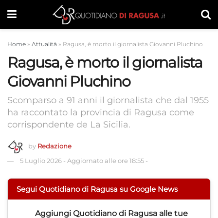
Home
»
Attualità
»
Ragusa, è morto il giornalista Giovanni Pluchino
Ragusa, è morto il giornalista
Giovanni Pluchino
Scomparso a 91 anni il giornalista che dal 1955
ha raccontato la provincia di Ragusa come
corrispondente de La Sicilia.
by
Redazione
5 Luglio 2026
-
Aggiornato alle ore 18:55
-
Segui Quotidiano di Ragusa su Google News
Aggiungi
Quotidiano di Ragusa
alle tue