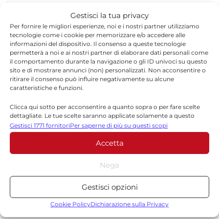
Gestisci la tua privacy
Per fornire le migliori esperienze, noi e i nostri partner utilizziamo
tecnologie come i cookie per memorizzare e/o accedere alle
informazioni del dispositivo. Il consenso a queste tecnologie
permetterà a noi e ai nostri partner di elaborare dati personali come
Redazione
il comportamento durante la navigazione o gli ID univoci su questo
sito e di mostrare annunci (non) personalizzati. Non acconsentire o
La redazione di Quotidianodiragusa.it è composta
ritirare il consenso può influire negativamente su alcune
caratteristiche e funzioni.
da giornalisti, collaboratori e professionisti
dell’informazione che ogni giorno lavorano per
Clicca qui sotto per acconsentire a quanto sopra o per fare scelte
offrire notizie, approfondimenti e contenuti
dettagliate. Le tue scelte saranno applicate solamente a questo
accurati dedicati alla Sicilia, all’attualità, alla
sito. È possibile modificare le impostazioni in qualsiasi momento,
Gestisci 1771 fornitori
Per saperne di più su questi scopi
politica, alla cronaca, alla cultura e allo sport. Un
compreso il ritiro del consenso, utilizzando i pulsanti della Cookie
Accetta
Policy o cliccando sul pulsante di gestione del consenso nella parte
team dinamico e indipendente che garantisce
inferiore dello schermo.
qualità, tempestività e affidabilità.
Nega
Statistiche
Gestisci opzioni
Archiviare informazioni su dispositivo e/o accedervi, Misurare le
prestazioni degli annunci, Misurare le prestazioni dei contenuti,
Cookie Policy
Dichiarazione sulla Privacy
Comprendere il pubblico attraverso statistiche o la