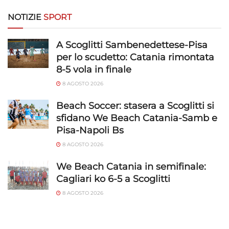
Riconoscere i dispositivi in base a informazioni
richieste attivamente.
NOTIZIE
SPORT
Garantire la sicurezza, prevenire e
A Scoglitti Sambenedettese-Pisa
rilevare frodi, correggere errori, Erogare
per lo scudetto: Catania rimontata
e presentare pubblicità e contenuto,
Sempre attivo
8-5 vola in finale
Salvare e comunicare le scelte sulla
privacy.
8 AGOSTO 2026
Beach Soccer: stasera a Scoglitti si
sfidano We Beach Catania-Samb e
Pisa-Napoli Bs
8 AGOSTO 2026
We Beach Catania in semifinale:
Cagliari ko 6-5 a Scoglitti
8 AGOSTO 2026