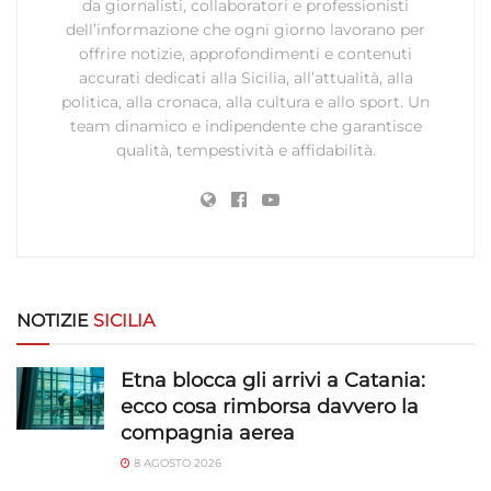
da giornalisti, collaboratori e professionisti
Archiviare informazioni su dispositivo e/o accedervi, Utilizzare
dell’informazione che ogni giorno lavorano per
dati limitati per la selezione della pubblicità, Creare profili per la
offrire notizie, approfondimenti e contenuti
pubblicità personalizzata, Utilizzare profili per la selezione di
accurati dedicati alla Sicilia, all’attualità, alla
pubblicità personalizzata, Creare profili per la personalizzazione
politica, alla cronaca, alla cultura e allo sport. Un
dei contenuti, Utilizzare profili per la selezione di contenuti
team dinamico e indipendente che garantisce
personalizzati, Sviluppare e migliorare i servizi, Utilizzare dati
qualità, tempestività e affidabilità.
limitati per la selezione dei contenuti.
Funzionalità
Sempre attivo
Abbinare e combinare dati provenienti da altre
fonti di dati, Collegare diversi dispositivi,
Identificare i dispositivi in base alle informazioni
trasmesse automaticamente.
NOTIZIE
SICILIA
Utilizzare dati di geolocalizzazione precisi,
Etna blocca gli arrivi a Catania:
Riconoscere i dispositivi in base a informazioni
ecco cosa rimborsa davvero la
richieste attivamente.
compagnia aerea
8 AGOSTO 2026
Garantire la sicurezza, prevenire e