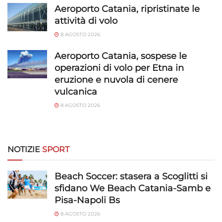
rilevare frodi, correggere errori, Erogare
Aeroporto Catania, ripristinate le
e presentare pubblicità e contenuto,
Sempre attivo
attività di volo
Salvare e comunicare le scelte sulla
8 AGOSTO 2026
privacy.
Aeroporto Catania, sospese le
operazioni di volo per Etna in
eruzione e nuvola di cenere
vulcanica
8 AGOSTO 2026
NOTIZIE
SPORT
Beach Soccer: stasera a Scoglitti si
sfidano We Beach Catania-Samb e
Pisa-Napoli Bs
8 AGOSTO 2026