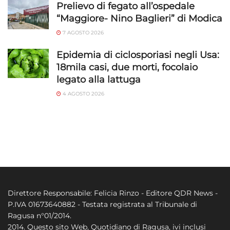
Prelievo di fegato all’ospedale
“Maggiore- Nino Baglieri” di Modica
7 AGOSTO 2026
Epidemia di ciclosporiasi negli Usa:
18mila casi, due morti, focolaio
legato alla lattuga
4 AGOSTO 2026
Direttore Responsabile: Felicia Rinzo - Editore QDR News -
P.IVA 01673640882 - Testata registrata al Tribunale di
Ragusa n°01/2014.
2014. Questo sito Web, Quotidiano di Ragusa, ivi inclusi