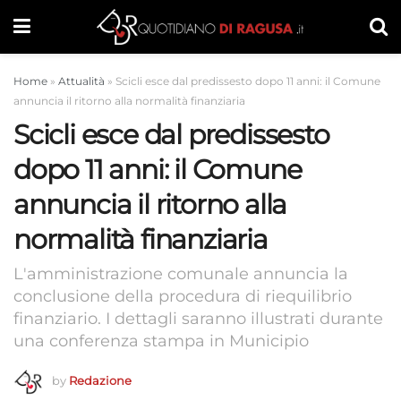
Home
»
Attualità
»
Scicli esce dal predissesto dopo 11 anni: il Comune
annuncia il ritorno alla normalità finanziaria
Scicli esce dal predissesto
dopo 11 anni: il Comune
annuncia il ritorno alla
normalità finanziaria
L'amministrazione comunale annuncia la
conclusione della procedura di riequilibrio
finanziario. I dettagli saranno illustrati durante
una conferenza stampa in Municipio
by
Redazione