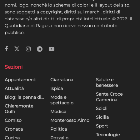
nomi, logo, nonchè lo schema di colori e il layout del sito,
sono soggetti a copyright, diritti sui marchi, diritti di
database e/o altri diritti di proprietà intellettuale. © 2026. Il
Quotidiano di Ragusa non riceve nessun contributo
pubblico.
Sezioni
Appuntamenti
Giarratana
Salute e
benessere
Attualità
Ispica
Santa Croce
Blog: la penna di…
Moda e
Camerina
spettacolo
Chiaramonte
Scicli
Gulfi
Modica
Sicilia
Comiso
Monterosso Almo
Sport
Cronaca
Politica
Tecnologie
Cucina
Pozzallo