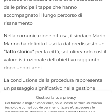
delle principali tappe che hanno
accompagnato il lungo percorso di
risanamento.
Nella comunicazione diffusa, il sindaco Mario
Marino ha definito l’uscita dal predissesto un
“fatto storico”
per la città, sottolineando così il
valore istituzionale dell’obiettivo raggiunto
dopo undici anni.
La conclusione della procedura rappresenta
un passaggio significativo nella gestione
economica dell’ente locale. Resta ora attesa la
Gestisci la tua privacy
Per fornire le migliori esperienze, noi e i nostri partner utilizziamo
conferenza stampa, durante la quale
tecnologie come i cookie per memorizzare e/o accedere alle
informazioni del dispositivo. Il consenso a queste tecnologie