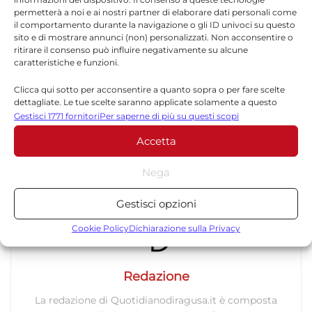
l’amministrazione illustrerà le ricadute
permetterà a noi e ai nostri partner di elaborare dati personali come
pratiche del provvedimento e i prossimi
il comportamento durante la navigazione o gli ID univoci su questo
sito e di mostrare annunci (non) personalizzati. Non acconsentire o
passaggi per la gestione finanziaria del
ritirare il consenso può influire negativamente su alcune
caratteristiche e funzioni.
Comune.
Clicca qui sotto per acconsentire a quanto sopra o per fare scelte
dettagliate. Le tue scelte saranno applicate solamente a questo
sito. È possibile modificare le impostazioni in qualsiasi momento,
Gestisci 1771 fornitori
Per saperne di più su questi scopi
compreso il ritiro del consenso, utilizzando i pulsanti della Cookie
Accetta
Policy o cliccando sul pulsante di gestione del consenso nella parte
TORNA IN ATTUALITÀ
inferiore dello schermo.
Nega
Statistiche
Gestisci opzioni
Archiviare informazioni su dispositivo e/o accedervi, Misurare le
prestazioni degli annunci, Misurare le prestazioni dei contenuti,
Cookie Policy
Dichiarazione sulla Privacy
Comprendere il pubblico attraverso statistiche o la
combinazione di dati provenienti da fonti diverse.
Redazione
Marketing
La redazione di Quotidianodiragusa.it è composta