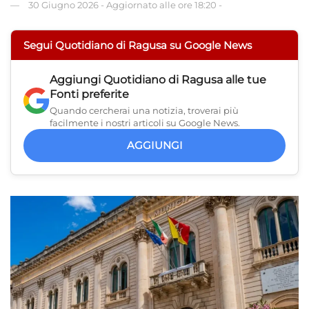
30 Giugno 2026
-
Aggiornato alle ore 18:20
-
Segui Quotidiano di Ragusa su Google News
Aggiungi
Quotidiano di Ragusa
alle tue
Fonti preferite
Quando cercherai una notizia, troverai più
facilmente i nostri articoli su Google News.
AGGIUNGI