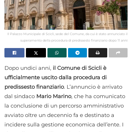
Il Palazzo Municipale di Scicli, sede del Comune, da cui è stato annunciato il
superamento della procedura di predissesto finanziario dopo 11 anni
Dopo undici anni,
il Comune di Scicli è
ufficialmente uscito dalla procedura di
predissesto finanziario
. L’annuncio è arrivato
dal sindaco
Mario Marino
, che ha comunicato
la conclusione di un percorso amministrativo
avviato oltre un decennio fa e destinato a
incidere sulla gestione economica dell’ente. I