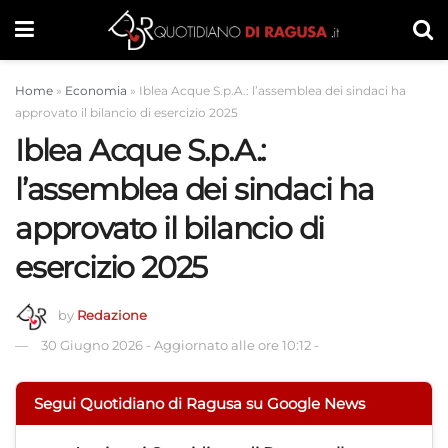
Home
»
Economia
»
Iblea Acque S.p.A.: l’assemblea dei sindaci ha
approvato il bilancio di esercizio 2025
Iblea Acque S.p.A.:
l’assemblea dei sindaci ha
approvato il bilancio di
esercizio 2025
by
Redazione
30 Giugno 2026
-
Aggiornato alle ore 10:12
-
Segui Quotidiano di Ragusa su Google News