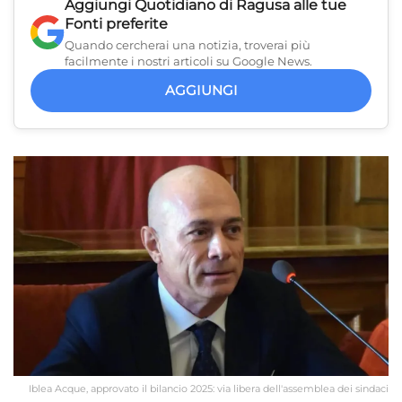
Aggiungi
Quotidiano di Ragusa
alle tue
Fonti preferite
Quando cercherai una notizia, troverai più
facilmente i nostri articoli su Google News.
AGGIUNGI
Iblea Acque, approvato il bilancio 2025: via libera dell'assemblea dei sindaci