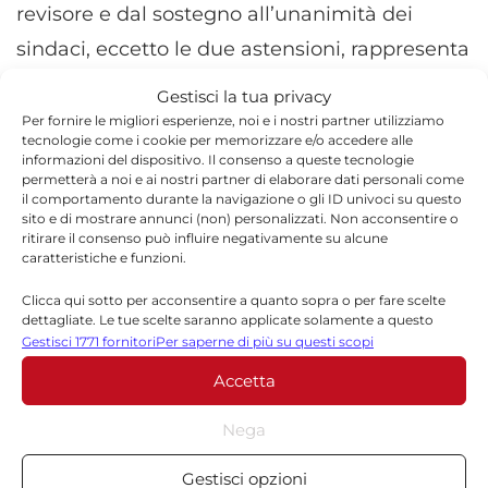
revisore e dal sostegno all’unanimità dei
sindaci, eccetto le due astensioni, rappresenta
un segnale di fiducia verso una gestione che
Gestisci la tua privacy
mira a garantire continuità, trasparenza e un
Per fornire le migliori esperienze, noi e i nostri partner utilizziamo
tecnologie come i cookie per memorizzare e/o accedere alle
servizio idrico più efficiente per l’intero
informazioni del dispositivo. Il consenso a queste tecnologie
permetterà a noi e ai nostri partner di elaborare dati personali come
territorio ibleo.
il comportamento durante la navigazione o gli ID univoci su questo
sito e di mostrare annunci (non) personalizzati. Non acconsentire o
ritirare il consenso può influire negativamente su alcune
Iblea Acque Spa conferma così la volontà di
caratteristiche e funzioni.
proseguire nel percorso di riorganizzazione e
Clicca qui sotto per acconsentire a quanto sopra o per fare scelte
investimento, con l’obiettivo di offrire ai
dettagliate. Le tue scelte saranno applicate solamente a questo
sito. È possibile modificare le impostazioni in qualsiasi momento,
Gestisci 1771 fornitori
Per saperne di più su questi scopi
cittadini un servizio moderno, affidabile e
compreso il ritiro del consenso, utilizzando i pulsanti della Cookie
Accetta
capace di rispondere alle esigenze di una
Policy o cliccando sul pulsante di gestione del consenso nella parte
inferiore dello schermo.
provincia che intende guardare sempre più al
Nega
futuro.
Statistiche
Gestisci opzioni