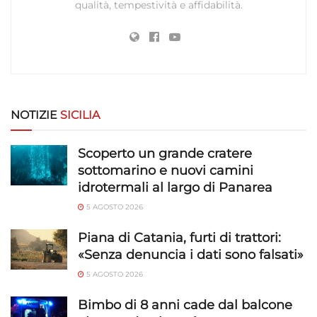
qualità, tempestività e affidabilità.
Utilizzare dati di geolocalizzazione precisi,
Riconoscere i dispositivi in base a informazioni
richieste attivamente.
Garantire la sicurezza, prevenire e
rilevare frodi, correggere errori, Erogare
NOTIZIE
SICILIA
e presentare pubblicità e contenuto,
Sempre attivo
Salvare e comunicare le scelte sulla
Scoperto un grande cratere
privacy.
sottomarino e nuovi camini
idrotermali al largo di Panarea
5 AGOSTO 2026
Piana di Catania, furti di trattori:
«Senza denuncia i dati sono falsati»
5 AGOSTO 2026
Bimbo di 8 anni cade dal balcone