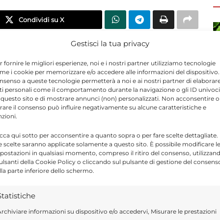
Condividi su X
Gestisci la tua privacy
fficialmente venerdì 3 luglio con
r fornire le migliori esperienze, noi e i nostri partner utilizziamo tecnologie
istorante sorge nell’area del polo
me i cookie per memorizzare e/o accedere alle informazioni del dispositivo. 
nsenso a queste tecnologie permetterà a noi e ai nostri partner di elaborar
a della nuova rotatoria dell’asse viario e
ti personali come il comportamento durante la navigazione o gli ID univoci
 questo sito e di mostrare annunci (non) personalizzati. Non acconsentire o
mie. L’apertura amplia la presenza della
tirare il consenso può influire negativamente su alcune caratteristiche e
 con sé nuove opportunità occupazionali.
nzioni.
icca qui sotto per acconsentire a quanto sopra o per fare scelte dettagliate.
e scelte saranno applicate solamente a questo sito. È possibile modificare l
s
attivo nel territorio provinciale
,
postazioni in qualsiasi momento, compreso il ritiro del consenso, utilizzan
pulsanti della Cookie Policy o cliccando sul pulsante di gestione del consens
nto della rete nella provincia iblea. Prima
lla parte inferiore dello schermo.
ativi due punti vendita a Ragusa, uno a
 a Vittoria.
Statistiche
rchiviare informazioni su dispositivo e/o accedervi, Misurare le prestazioni