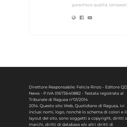
garantisce qualità, tempestiv
Direttore Responsabile: Felicia Rinzo - Editore Q
News - P.IVA 01673640882 - Testata registrata al
Tribunale di Ragusa n°01/2014.
2014. Questo sito Web, Quotidiano di Ragusa, ivi
inclusi nomi, logo, nonchè lo schema di colori e il
layout del sito, sono soggetti a copyright, diritti s
marchi, diritti di database e/o altri diritti di