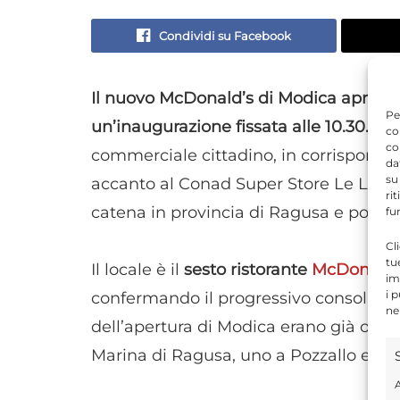
Condividi su Facebook
Il nuovo McDonald’s di Modica aprirà u
Pe
un’inaugurazione fissata alle 10.30.
Il r
co
co
commerciale cittadino, in corrispondenz
da
su
accanto al Conad Super Store Le Liccu
ri
catena in provincia di Ragusa e porta
fu
Cl
tu
Il locale è il
sesto ristorante
McDonald’
im
i 
confermando il progressivo consolidame
ne
dell’apertura di Modica erano già oper
Marina di Ragusa, uno a Pozzallo e uno
A