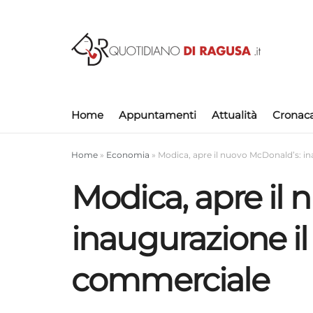
Home
Appuntamenti
Attualità
Cronac
Home
»
Economia
»
Modica, apre il nuovo McDonald’s: in
Modica, apre il
inaugurazione il 
commerciale