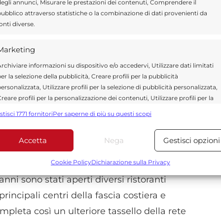
egli annunci, Misurare le prestazioni dei contenuti, Comprendere il
opo una fase di lavori conclusa in tempi
ubblico attraverso statistiche o la combinazione di dati provenienti da
ree commerciali più frequentate della città.
onti diverse.
ollegamento e in prossimità di altre attività
Marketing
denti sia chi attraversa quotidianamente la
rchiviare informazioni su dispositivo e/o accedervi, Utilizzare dati limitati
er la selezione della pubblicità, Creare profili per la pubblicità
ersonalizzata, Utilizzare profili per la selezione di pubblicità personalizzata,
reare profili per la personalizzazione dei contenuti, Utilizzare profili per la
vestimento riguarda l’occupazione.
Il nuovo
elezione di contenuti personalizzati, Sviluppare e migliorare i servizi,
stisci 1771 fornitori
Per saperne di più su questi scopi
unzione di oltre cinquanta persone
, un dato
tilizzare dati limitati per la selezione dei contenuti.
 dell’apertura sul territorio locale.
Accetta
Nega
Gestisci opzioni
Funzionalità
Sempre attiv
bbinare e combinare dati provenienti da altre fonti di dati,
Cookie Policy
Dichiarazione sulla Privacy
iormente la presenza del marchio nella
ollegare diversi dispositivi, Identificare i dispositivi in base
nni sono stati aperti diversi ristoranti
alle informazioni trasmesse automaticamente.
principali centri della fascia costiera e
Utilizzare dati di geolocalizzazione precisi, Riconoscere i
mpleta così un ulteriore tassello della rete
dispositivi in base a informazioni richieste attivamente.