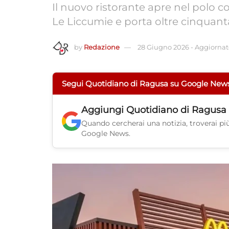
Il nuovo ristorante apre nel polo 
Le Liccumie e porta oltre cinquanta
by
Redazione
28 Giugno 2026
-
Aggiornato
Segui Quotidiano di Ragusa su Google New
Aggiungi
Quotidiano di Ragusa
Quando cercherai una notizia, troverai più 
Google News.