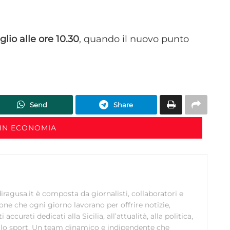
Garantire la sicurezza, prevenire e rilevare frodi,
correggere errori, Erogare e presentare
glio alle ore 10.30
, quando il nuovo punto
Sempre attiv
pubblicità e contenuto, Salvare e comunicare le
scelte sulla privacy.
Send
Share
IN ECONOMIA
ragusa.it è composta da giornalisti, collaboratori e
ione che ogni giorno lavorano per offrire notizie,
curati dedicati alla Sicilia, all’attualità, alla politica,
 allo sport. Un team dinamico e indipendente che