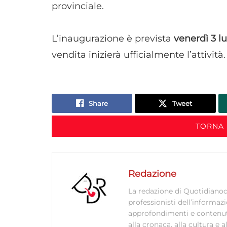
provinciale.
L’inaugurazione è prevista
venerdì 3 lu
vendita inizierà ufficialmente l’attività.
Share
Tweet
TORNA 
Redazione
La redazione di Quotidianodi
professionisti dell’informaz
approfondimenti e contenuti ac
alla cronaca, alla cultura e