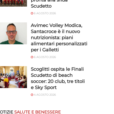
pronta alla sfida
Scudetto
6 AGOSTO 2026
Avimec Volley Modica,
Santacroce è il nuovo
nutrizionista: piani
alimentari personalizzati
per i Galletti
6 AGOSTO 2026
Scoglitti ospita le Finali
Scudetto di beach
soccer: 20 club, tre titoli
e Sky Sport
4 AGOSTO 2026
OTIZIE
SALUTE E BENESSERE