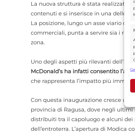
d
La nuova struttura è stata realizzata d
p
contenuti e si inserisce in una delle a
f
La posizione, lungo un asse viario di c
commerciali, punta a servire sia i resi
A
zona.
p
p
C
Uno degli aspetti più rilevanti dell’in
s
Ge
McDonald’s ha infatti consentito l’ass
U
che rappresenta l’impatto più immediato
A
Con questa inaugurazione cresce ulter
C
provincia di Ragusa, dove negli ultimi a
distribuiti tra il capoluogo e alcuni dei 
dell’entroterra. L’apertura di Modica co