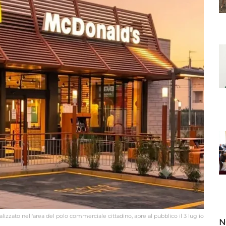
lizzato nell'area del polo commerciale cittadino, apre al pubblico il 3 luglio
N