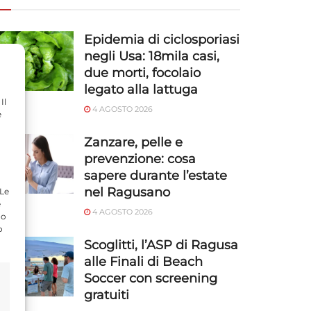
Epidemia di ciclosporiasi
negli Usa: 18mila casi,
due morti, focolaio
legato alla lattuga
Il
4 AGOSTO 2026
e
Zanzare, pelle e
prevenzione: cosa
sapere durante l’estate
nel Ragusano
 Le
e
4 AGOSTO 2026
do
o
Scoglitti, l’ASP di Ragusa
alle Finali di Beach
Soccer con screening
gratuiti