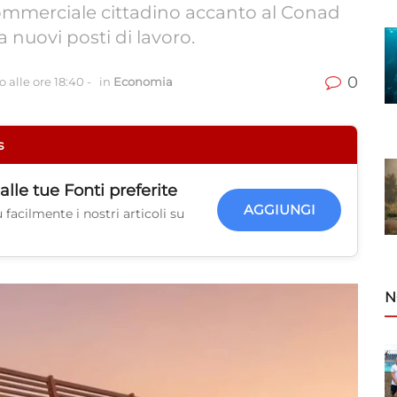
commerciale cittadino accanto al Conad
 nuovi posti di lavoro.
0
 alle ore 18:40
-
in
Economia
s
alle tue
Fonti preferite
AGGIUNGI
facilmente i nostri articoli su
N