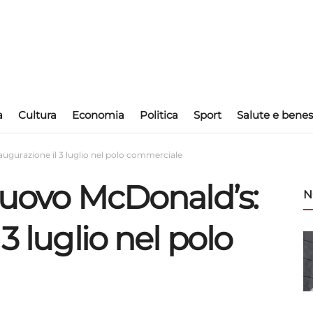
a
Cultura
Economia
Politica
Sport
Salute e benes
augurazione il 3 luglio nel polo commerciale
 nuovo McDonald’s:
N
3 luglio nel polo