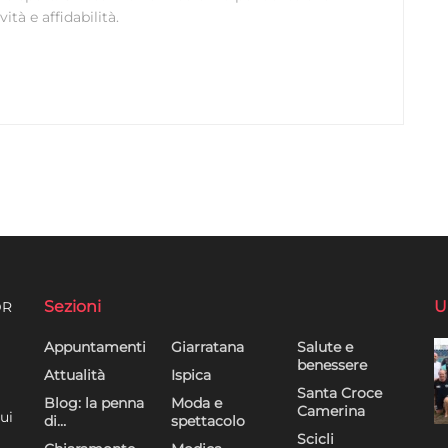
ità e affidabilità.
Sezioni
U
DR
Appuntamenti
Giarratana
Salute e
benessere
Attualità
Ispica
Santa Croce
Blog: la penna
Moda e
Camerina
ui
di…
spettacolo
Scicli