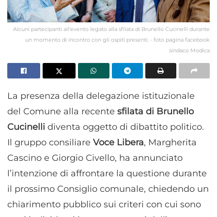
Alcuni partecipanti all'evento legato alla sfilata di Brunello Cucinelli durante
un momento di incontro con gli ospiti presenti. - foto pagina facebook
sindaco Modica
La presenza della delegazione istituzionale
del Comune alla recente
sfilata di Brunello
Cucinelli
diventa oggetto di dibattito politico.
Il gruppo consiliare
Voce Libera
, Margherita
Cascino e Giorgio Civello, ha annunciato
l’intenzione di affrontare la questione durante
il prossimo Consiglio comunale, chiedendo un
chiarimento pubblico sui criteri con cui sono