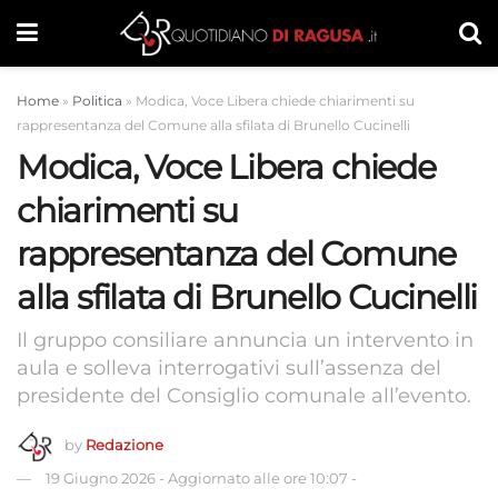
Home
»
Politica
»
Modica, Voce Libera chiede chiarimenti su
rappresentanza del Comune alla sfilata di Brunello Cucinelli
Modica, Voce Libera chiede
chiarimenti su
rappresentanza del Comune
alla sfilata di Brunello Cucinelli
Il gruppo consiliare annuncia un intervento in
aula e solleva interrogativi sull’assenza del
presidente del Consiglio comunale all’evento.
by
Redazione
19 Giugno 2026
-
Aggiornato alle ore 10:07
-