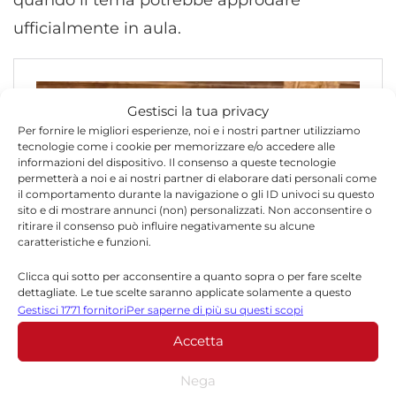
quando il tema potrebbe approdare
ufficialmente in aula.
Gestisci la tua privacy
Per fornire le migliori esperienze, noi e i nostri partner utilizziamo
tecnologie come i cookie per memorizzare e/o accedere alle
informazioni del dispositivo. Il consenso a queste tecnologie
permetterà a noi e ai nostri partner di elaborare dati personali come
il comportamento durante la navigazione o gli ID univoci su questo
sito e di mostrare annunci (non) personalizzati. Non acconsentire o
ritirare il consenso può influire negativamente su alcune
caratteristiche e funzioni.
Clicca qui sotto per acconsentire a quanto sopra o per fare scelte
dettagliate. Le tue scelte saranno applicate solamente a questo
sito. È possibile modificare le impostazioni in qualsiasi momento,
Gestisci 1771 fornitori
Per saperne di più su questi scopi
compreso il ritiro del consenso, utilizzando i pulsanti della Cookie
Accetta
Policy o cliccando sul pulsante di gestione del consenso nella parte
inferiore dello schermo.
Nega