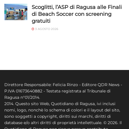
Scoglitti, l’ASP di Ragusa alle Finali
di Beach Soccer con screening
gratuiti
3 AGOSTO 2026
Direttore Responsabile: Felicia Rinzo - Editore QDR News -
P.IVA 01673640882 - Testata registrata al Tribunale di
Ragusa n°01/2014.
2014. Questo sito Web, Quotidiano di Ragusa, ivi inclusi
nomi, logo, nonchè lo schema di colori e il layout del sito,
sono soggetti a copyright, diritti sui marchi, diritti di
database e/o altri diritti di proprietà intellettuale. © 2026. Il