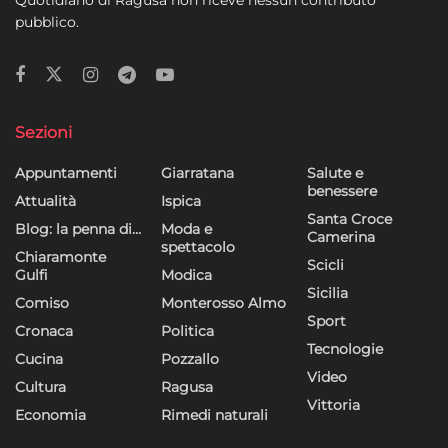
Quotidiano di Ragusa non riceve nessun contributo
pubblico.
Sezioni
Appuntamenti
Giarratana
Salute e
benessere
Attualità
Ispica
Santa Croce
Blog: la penna di…
Moda e
Camerina
spettacolo
Chiaramonte
Scicli
Gulfi
Modica
Sicilia
Comiso
Monterosso Almo
Sport
Cronaca
Politica
Tecnologie
Cucina
Pozzallo
Video
Cultura
Ragusa
Vittoria
Economia
Rimedi naturali