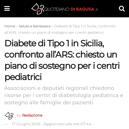
Home
»
Salute e benessere
»
Diabete di Tipo 1 in Sicilia, confronto
all’ARS: chiesto un piano di sostegno per i centri pediatrici
Diabete di Tipo 1 in Sicilia,
confronto all’ARS: chiesto un
piano di sostegno per i centri
pediatrici
Associazioni e deputati regionali chiedono
risorse per i centri di diabetologia pediatrica e
sostegno alle famiglie dei pazienti
by
Redazione
17 Giugno 2026
-
Aggiornato alle ore 07:44
-