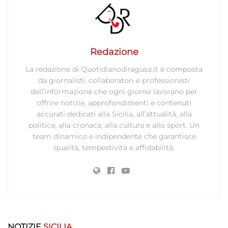
Funzionalità
Sempre attivo
Abbinare e combinare dati provenienti da altre
fonti di dati, Collegare diversi dispositivi,
Redazione
Identificare i dispositivi in base alle informazioni
trasmesse automaticamente.
La redazione di Quotidianodiragusa.it è composta
da giornalisti, collaboratori e professionisti
Utilizzare dati di geolocalizzazione precisi,
dell’informazione che ogni giorno lavorano per
Riconoscere i dispositivi in base a informazioni
offrire notizie, approfondimenti e contenuti
richieste attivamente.
accurati dedicati alla Sicilia, all’attualità, alla
politica, alla cronaca, alla cultura e allo sport. Un
team dinamico e indipendente che garantisce
Garantire la sicurezza, prevenire e
qualità, tempestività e affidabilità.
rilevare frodi, correggere errori, Erogare
e presentare pubblicità e contenuto,
Sempre attivo
Salvare e comunicare le scelte sulla
privacy.
NOTIZIE
SICILIA