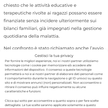
chiesto che le attività educative e
terapeutiche rivolte ai ragazzi possano essere
finanziate senza incidere ulteriormente sui
bilanci familiari, già impegnati nella gestione
quotidiana della malattia.
Nel confronto è stato richiamato anche l’avvio
Gestisci la tua privacy
dello
screening previsto dalla legge n.130 del
Per fornire le migliori esperienze, noi e i nostri partner utilizziamo
2023
, che punta all’individuazione precoce di
tecnologie come i cookie per memorizzare e/o accedere alle
informazioni del dispositivo. Il consenso a queste tecnologie
casi di diabete di Tipo 1 e celiachia. Secondo i
permetterà a noi e ai nostri partner di elaborare dati personali come
il comportamento durante la navigazione o gli ID univoci su questo
deputati intervenuti, il nuovo sistema
sito e di mostrare annunci (non) personalizzati. Non acconsentire o
potrebbe consentire una mappatura più
ritirare il consenso può influire negativamente su alcune
caratteristiche e funzioni.
precisa della diffusione delle due patologie e
Clicca qui sotto per acconsentire a quanto sopra o per fare scelte
aumentare il numero di pazienti da seguire
dettagliate. Le tue scelte saranno applicate solamente a questo