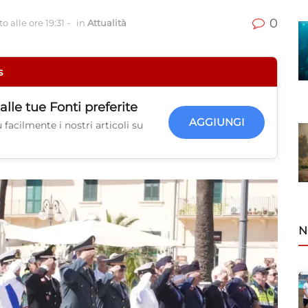
0
o alle ore 19:31
-
in
Attualità
s
alle tue
Fonti preferite
AGGIUNGI
facilmente i nostri articoli su
N