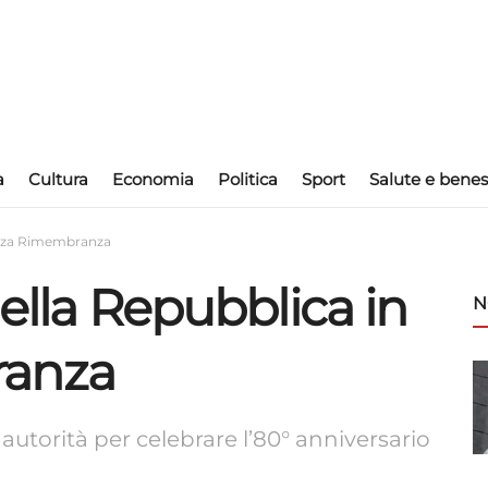
a
Cultura
Economia
Politica
Sport
Salute e benes
iazza Rimembranza
della Repubblica in
N
ranza
 autorità per celebrare l’80° anniversario