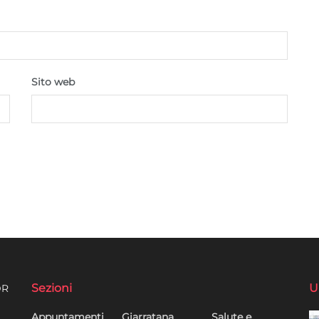
Sito web
Sezioni
U
DR
Appuntamenti
Giarratana
Salute e