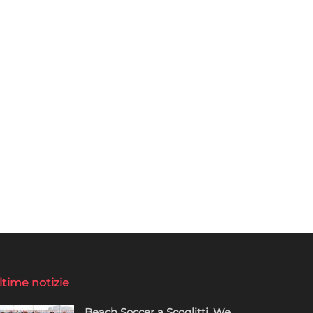
ltime notizie
Beach Soccer a Scoglitti, We