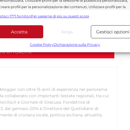
ersonalizzata, Utilizzare profili per la selezione di pubblicità personalizzata,
iamenti alle autorità intervenute e ai presenti
reare profili per la personalizzazione dei contenuti, Utilizzare profili per la
azione.
elezione di contenuti personalizzati, Sviluppare e migliorare i servizi,
stisci 1771 fornitori
Per saperne di più su questi scopi
tilizzare dati limitati per la selezione dei contenuti.
Accetta
Nega
Gestisci opzioni
Funzionalità
Sempre attiv
Send
Share
bbinare e combinare dati provenienti da altre fonti di dati,
Cookie Policy
Dichiarazione sulla Privacy
ollegare diversi dispositivi, Identificare i dispositivi in base
IN ATTUALITÀ
alle informazioni trasmesse automaticamente.
Utilizzare dati di geolocalizzazione precisi, Riconoscere i
dispositivi in base a informazioni richieste attivamente.
e blogger con oltre 15 anni di esperienza nel panorama
Garantire la sicurezza, prevenire e rilevare frodi,
Ha collaborato con importanti testate regionali, tra cui
correggere errori, Erogare e presentare
disicilia.it e Giornale di Siracusa. Fondatrice di
Sempre attiv
pubblicità e contenuto, Salvare e comunicare le
13, dal gennaio 2014 è Direttore del Quotidiano di
scelte sulla privacy.
nte di cronaca locale, politica siciliana, attualità,