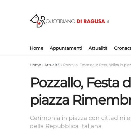
Home
Appuntamenti
Attualità
Cronac
Home
»
Attualità
»
Pozzallo, Festa della Repubblica in p
Pozzallo, Festa 
piazza Rimemb
Cerimonia in piazza con cittadini e
della Repubblica Italiana