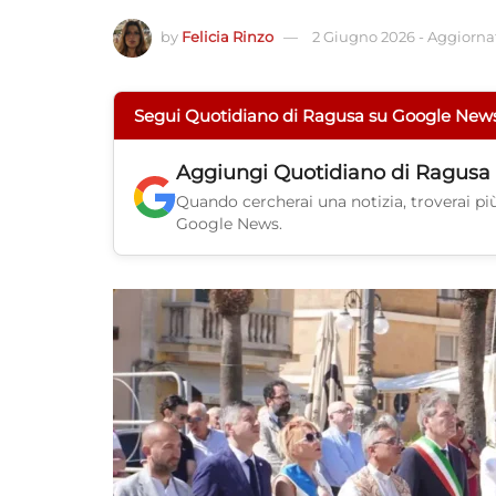
by
Felicia Rinzo
2 Giugno 2026
-
Aggiornat
Segui Quotidiano di Ragusa su Google New
Aggiungi
Quotidiano di Ragusa
Quando cercherai una notizia, troverai più 
Google News.