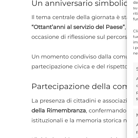
Un anniversario simbolico
da
su
ri
Il tema centrale della giornata è stato l
fu
“Ottant’anni al servizio del Paese”
, ri
Cl
occasione di riflessione sul percorso st
tu
im
i 
ne
Un momento condiviso dalla comunità,
partecipazione civica e del rispetto dei
A
Partecipazione della comu
d
p
f
La presenza di cittadini e associazioni
della Rimembranza
, confermando il fo
istituzionali e la memoria storica nazio
A
p