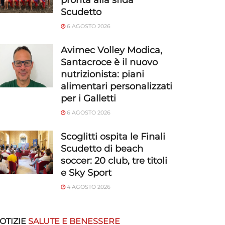
pronta alla sfida
Scudetto
6 AGOSTO 2026
Avimec Volley Modica,
Santacroce è il nuovo
nutrizionista: piani
alimentari personalizzati
per i Galletti
6 AGOSTO 2026
Scoglitti ospita le Finali
Scudetto di beach
soccer: 20 club, tre titoli
e Sky Sport
4 AGOSTO 2026
OTIZIE
SALUTE E BENESSERE