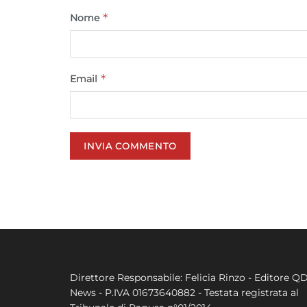
*
Nome
*
Email
Direttore Responsabile: Felicia Rinzo - Editore Q
News - P.IVA 01673640882 - Testata registrata al