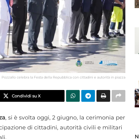
Pozzallo celebra la Festa della Repubblica con cittadini e autorità in piazza
Condividi su X
za
, si è svolta oggi, 2 giugno, la cerimonia per
cipazione di cittadini, autorità civili e militari
N
li.