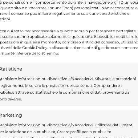
ti personali come il comportamento durante la navigazione o gli ID univoci
 questo sito e di mostrare annunci (non) personalizzati. Non acconsentire o
tirare il consenso può influire negativamente su alcune caratteristiche e
’
80° anniversario della Repubblica –
nzioni.
chiamato durante la cerimonia come
icca qui sotto per acconsentire a quanto sopra o per fare scelte dettagliate.
orico della Repubblica Italiana.
e scelte saranno applicate solamente a questo sito. È possibile modificare l
postazioni in qualsiasi momento, compreso il ritiro del consenso, utilizzan
pulsanti della Cookie Policy o cliccando sul pulsante di gestione del consens
lla parte inferiore dello schermo.
 che ha ribadito l’importanza della
 valori democratici.
Statistiche
rchiviare informazioni su dispositivo e/o accedervi, Misurare le prestazioni
nità
egli annunci, Misurare le prestazioni dei contenuti, Comprendere il
ubblico attraverso statistiche o la combinazione di dati provenienti da
onti diverse.
 ha caratterizzato la celebrazione in
Piazza
rte legame della città con le ricorrenze
Marketing
nale.
rchiviare informazioni su dispositivo e/o accedervi, Utilizzare dati limitati
er la selezione della pubblicità, Creare profili per la pubblicità