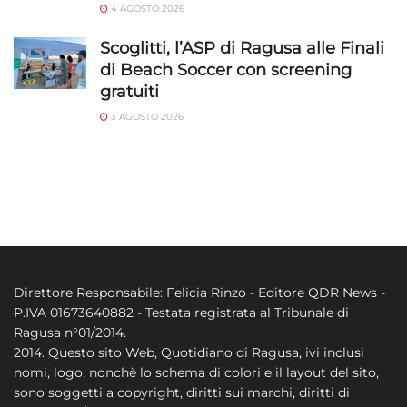
4 AGOSTO 2026
Scoglitti, l’ASP di Ragusa alle Finali
di Beach Soccer con screening
gratuiti
3 AGOSTO 2026
Direttore Responsabile: Felicia Rinzo - Editore QDR News -
P.IVA 01673640882 - Testata registrata al Tribunale di
Ragusa n°01/2014.
2014. Questo sito Web, Quotidiano di Ragusa, ivi inclusi
nomi, logo, nonchè lo schema di colori e il layout del sito,
sono soggetti a copyright, diritti sui marchi, diritti di