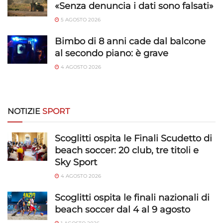
e presentare pubblicità e contenuto,
Sempre attivo
«Senza denuncia i dati sono falsati»
Salvare e comunicare le scelte sulla
5 AGOSTO 2026
privacy.
Bimbo di 8 anni cade dal balcone
al secondo piano: è grave
4 AGOSTO 2026
NOTIZIE
SPORT
Scoglitti ospita le Finali Scudetto di
beach soccer: 20 club, tre titoli e
Sky Sport
4 AGOSTO 2026
Scoglitti ospita le finali nazionali di
beach soccer dal 4 al 9 agosto