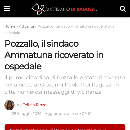
Home
»
Attualità
»
Pozzallo, il sindaco Ammatuna ricoverato in
ospedale
Pozzallo, il sindaco
Ammatuna ricoverato in
ospedale
Il primo cittadino di Pozzallo è stato ricoverato
nella notte al Giovanni Paolo II di Ragusa. In
città numerosi messaggi di vicinanza
by
Felicia Rinzo
28 Maggio 2026
-
Aggiornato alle ore 09:10
-