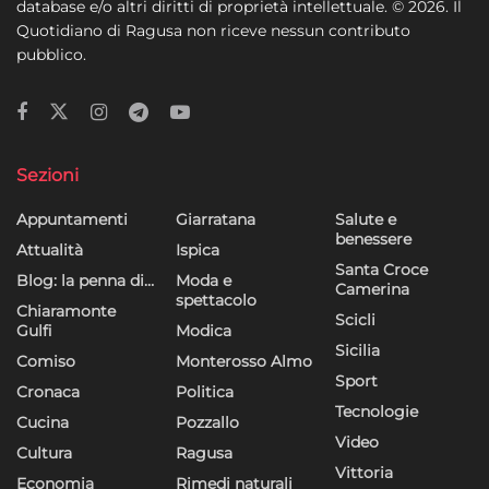
database e/o altri diritti di proprietà intellettuale. © 2026. Il
Quotidiano di Ragusa non riceve nessun contributo
pubblico.
Sezioni
Appuntamenti
Giarratana
Salute e
benessere
Attualità
Ispica
Santa Croce
Blog: la penna di…
Moda e
Camerina
spettacolo
Chiaramonte
Scicli
Gulfi
Modica
Sicilia
Comiso
Monterosso Almo
Sport
Cronaca
Politica
Tecnologie
Cucina
Pozzallo
Video
Cultura
Ragusa
Vittoria
Economia
Rimedi naturali