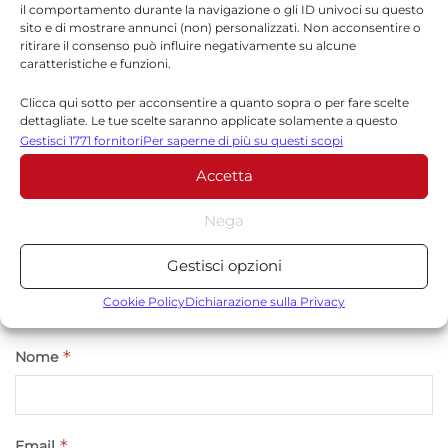
Lascia un commento
il comportamento durante la navigazione o gli ID univoci su questo
sito e di mostrare annunci (non) personalizzati. Non acconsentire o
Il tuo indirizzo email non sarà pubblicato.
I campi
ritirare il consenso può influire negativamente su alcune
caratteristiche e funzioni.
*
obbligatori sono contrassegnati
Clicca qui sotto per acconsentire a quanto sopra o per fare scelte
*
Commento
dettagliate. Le tue scelte saranno applicate solamente a questo
sito. È possibile modificare le impostazioni in qualsiasi momento,
Gestisci 1771 fornitori
Per saperne di più su questi scopi
compreso il ritiro del consenso, utilizzando i pulsanti della Cookie
Accetta
Policy o cliccando sul pulsante di gestione del consenso nella parte
inferiore dello schermo.
Nega
Statistiche
Gestisci opzioni
Archiviare informazioni su dispositivo e/o accedervi, Misurare le
prestazioni degli annunci, Misurare le prestazioni dei contenuti,
Cookie Policy
Dichiarazione sulla Privacy
Comprendere il pubblico attraverso statistiche o la
combinazione di dati provenienti da fonti diverse.
*
Nome
Marketing
Archiviare informazioni su dispositivo e/o accedervi, Utilizzare
*
Email
dati limitati per la selezione della pubblicità, Creare profili per la