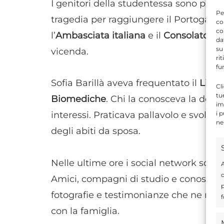
I genitori della studentessa sono partiti
Pe
tragedia per raggiungere il Portogallo.
co
co
l’
Ambasciata italiana
e il
Consolato ita
da
su
vicenda.
ri
fu
Sofia Barillà aveva frequentato il
Liceo
Cl
tu
Biomediche
. Chi la conosceva la desc
im
i 
interessi. Praticava pallavolo e svolg
ne
degli abiti da sposa.
Nelle ultime ore i social network sono 
A
d
Amici, compagni di studio e conoscent
p
fotografie e testimonianze che ne racco
f
con la famiglia.