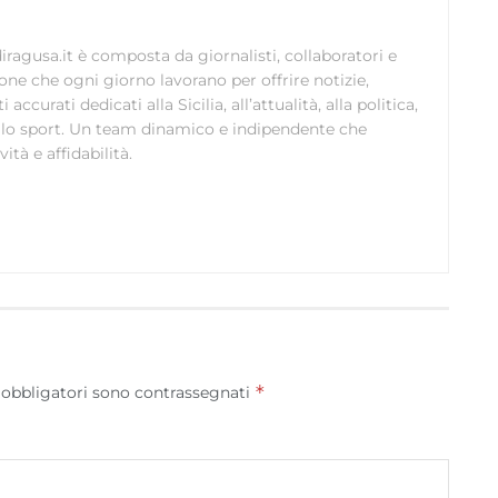
scelte sulla privacy.
ragusa.it è composta da giornalisti, collaboratori e
ione che ogni giorno lavorano per offrire notizie,
curati dedicati alla Sicilia, all’attualità, alla politica,
 allo sport. Un team dinamico e indipendente che
ità e affidabilità.
*
 obbligatori sono contrassegnati