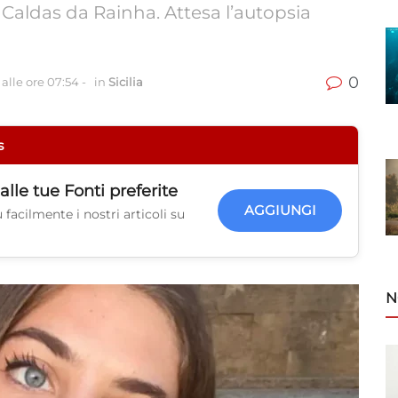
a Caldas da Rainha. Attesa l’autopsia
0
alle ore 07:54
-
in
Sicilia
s
alle tue
Fonti preferite
AGGIUNGI
facilmente i nostri articoli su
N