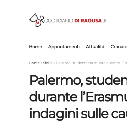
Home
Appuntamenti
Attualità
Cronac
Home
»
Sicilia
»
Palermo, studentessa muore durante l’Era
Palermo, stude
durante l’Erasmu
indagini sulle c