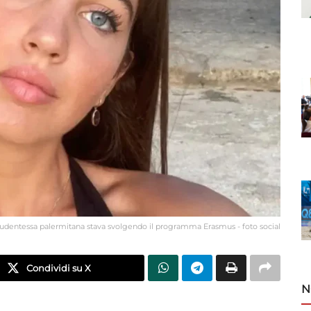
studentessa palermitana stava svolgendo il programma Erasmus - foto social
Condividi su X
N