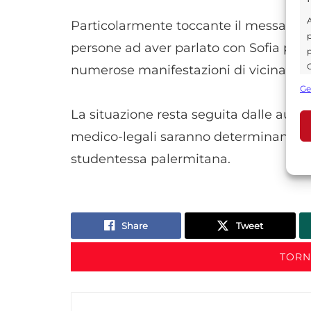
A
Particolarmente toccante il messaggio 
p
persone ad aver parlato con Sofia prim
p
C
numerose manifestazioni di vicinanza.
s
Ge
U
La situazione resta seguita dalle autor
medico-legali saranno determinanti per
A
studentessa palermitana.
C
Share
Tweet
TORNA