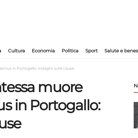
a
Cultura
Economia
Politica
Sport
Salute e benes
smus in Portogallo: indagini sulle cause
ntessa muore
N
s in Portogallo:
ause