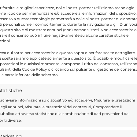
 dalla Sicilia nelle ore successive alla
r fornire le migliori esperienze, noi e i nostri partner utilizziamo tecnologie
 A supporto della famiglia sono intervenuti
me i cookie per memorizzare e/o accedere alle informazioni del dispositivo. 
nsenso a queste tecnologie permetterà a noi e ai nostri partner di elaborar
liano
, che stanno seguendo gli sviluppi della
ti personali come il comportamento durante la navigazione o gli ID univoci
 questo sito e di mostrare annunci (non) personalizzati. Non acconsentire o
tirare il consenso può influire negativamente su alcune caratteristiche e
nzioni.
 Garibaldi di Palermo
e studiava
Scienze
icca qui sotto per acconsentire a quanto sopra o per fare scelte dettagliate.
e scelte saranno applicate solamente a questo sito. È possibile modificare l
rive come una ragazza attiva e piena di
postazioni in qualsiasi momento, compreso il ritiro del consenso, utilizzan
pulsanti della Cookie Policy o cliccando sul pulsante di gestione del consens
eva anche attività come modella nel settore
lla parte inferiore dello schermo.
Statistiche
stati riempiti da messaggi di cordoglio.
rchiviare informazioni su dispositivo e/o accedervi, Misurare le prestazioni
egli annunci, Misurare le prestazioni dei contenuti, Comprendere il
i hanno voluto ricordare la giovane con
ubblico attraverso statistiche o la combinazione di dati provenienti da
ntano il carattere solare e il forte legame
onti diverse.
Marketing