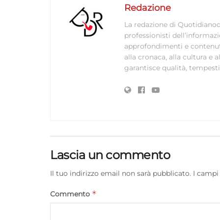
Redazione
La redazione di Quotidianodi
professionisti dell’informaz
approfondimenti e contenuti ac
alla cronaca, alla cultura e
garantisce qualità, tempestiv
Lascia un commento
Il tuo indirizzo email non sarà pubblicato.
I campi
*
Commento