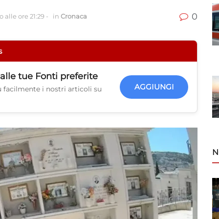
0
 alle ore 21:29
-
in
Cronaca
s
alle tue
Fonti preferite
AGGIUNGI
facilmente i nostri articoli su
N