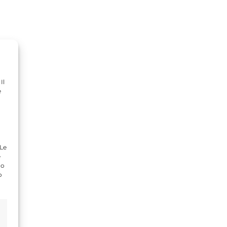
Il
e
 Le
e
do
o