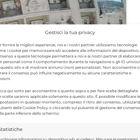
Gestisci la tua privacy
r fornire le migliori esperienze, noi e i nostri partner utilizziamo tecnologie
me i cookie per memorizzare e/o accedere alle informazioni del dispositivo. 
nsenso a queste tecnologie permetterà a noi e ai nostri partner di elaborar
ti personali come il comportamento durante la navigazione o gli ID univoci
 questo sito e di mostrare annunci (non) personalizzati. Non acconsentire o
tirare il consenso può influire negativamente su alcune caratteristiche e
nzioni.
icca qui sotto per acconsentire a quanto sopra o per fare scelte dettagliate.
e scelte saranno applicate solamente a questo sito. È possibile modificare l
postazioni in qualsiasi momento, compreso il ritiro del consenso, utilizzan
pulsanti della Cookie Policy o cliccando sul pulsante di gestione del consens
lla parte inferiore dello schermo.
Statistiche
rchiviare informazioni su dispositivo e/o accedervi, Misurare le prestazioni