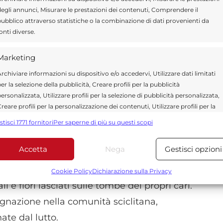
 parte dei cittadini, la
Polizia Locale di
egli annunci, Misurare le prestazioni dei contenuti, Comprendere il
ubblico attraverso statistiche o la combinazione di dati provenienti da
bile dei furti di fiori all’interno del
onti diverse.
eferita all’
Autorità Giudiziaria
al termine di
Marketing
guito alle denunce presentate da diverse
rchiviare informazioni su dispositivo e/o accedervi, Utilizzare dati limitati
er la selezione della pubblicità, Creare profili per la pubblicità
ersonalizzata, Utilizzare profili per la selezione di pubblicità personalizzata,
e, determinanti sarebbero state le
reare profili per la personalizzazione dei contenuti, Utilizzare profili per la
elezione di contenuti personalizzati, Sviluppare e migliorare i servizi,
i videosorveglianza presenti nell’area
stisci 1771 fornitori
Per saperne di più su questi scopi
tilizzare dati limitati per la selezione dei contenuti.
struito gli episodi che, da tempo, stavano
Accetta
Nega
Gestisci opzioni
tori del camposanto.
Funzionalità
Sempre attiv
bbinare e combinare dati provenienti da altre fonti di dati,
Cookie Policy
Dichiarazione sulla Privacy
ollegare diversi dispositivi, Identificare i dispositivi in base
i e fiori lasciati sulle tombe dei propri cari.
alle informazioni trasmesse automaticamente.
nazione nella comunità sciclitana,
ate dal lutto.
Utilizzare dati di geolocalizzazione precisi, Riconoscere i