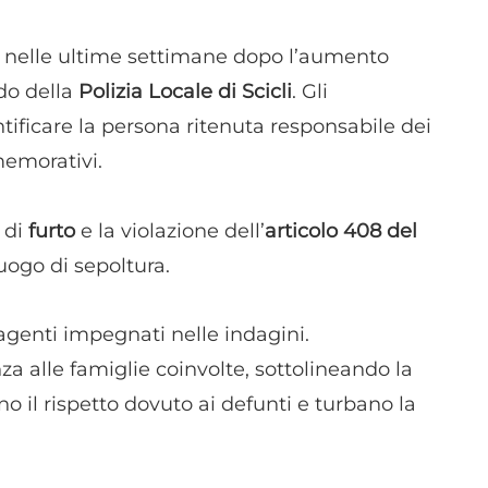
dispositivi in base a informazioni richieste attivamente.
ata nelle ultime settimane dopo l’aumento
Garantire la sicurezza, prevenire e rilevare frodi,
do della
Polizia Locale di Scicli
. Gli
correggere errori, Erogare e presentare
Sempre attiv
pubblicità e contenuto, Salvare e comunicare le
ificare la persona ritenuta responsabile dei
scelte sulla privacy.
memorativi.
 di
furto
e la violazione dell’
articolo 408 del
 luogo di sepoltura.
agenti impegnati nelle indagini.
a alle famiglie coinvolte, sottolineando la
 il rispetto dovuto ai defunti e turbano la