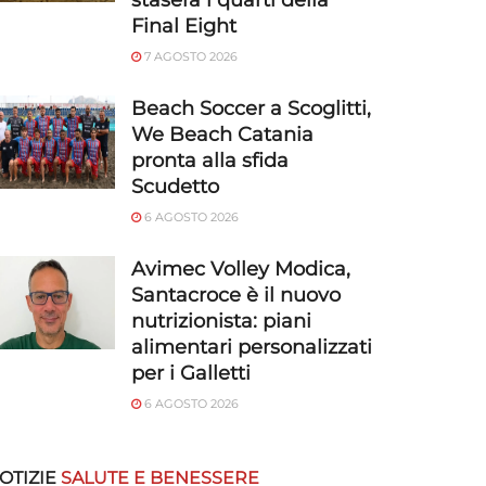
stasera i quarti della
Final Eight
7 AGOSTO 2026
Beach Soccer a Scoglitti,
We Beach Catania
pronta alla sfida
Scudetto
6 AGOSTO 2026
Avimec Volley Modica,
Santacroce è il nuovo
nutrizionista: piani
alimentari personalizzati
per i Galletti
6 AGOSTO 2026
OTIZIE
SALUTE E BENESSERE