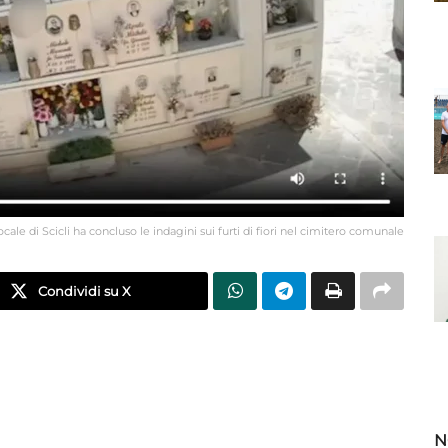
ocale di Scicli ha concluso le indagini sui furti di fiori nel cimitero comunale
Condividi su X
N