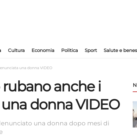
a
Cultura
Economia
Politica
Sport
Salute e benes
i: denunciata una donna VIDEO
ro rubano anche i
N
ta una donna VIDEO
 e denunciato una donna dopo mesi di
e