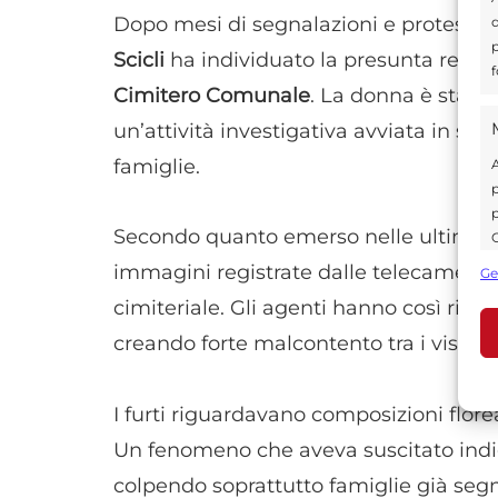
Dopo mesi di segnalazioni e proteste da
d
p
Scicli
ha individuato la presunta responsa
f
Cimitero Comunale
. La donna è stata d
un’attività investigativa avviata in se
famiglie.
A
p
p
Secondo quanto emerso nelle ultime or
C
s
immagini registrate dalle telecamere d
Ge
U
cimiteriale. Gli agenti hanno così rico
creando forte malcontento tra i visita
A
C
I furti riguardavano composizioni floreal
Un fenomeno che aveva suscitato indig
colpendo soprattutto famiglie già segn