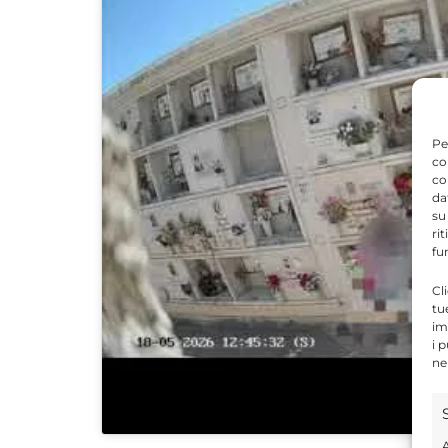
Pe
co
co
da
su
ri
fu
Cl
tu
im
i 
ne
A