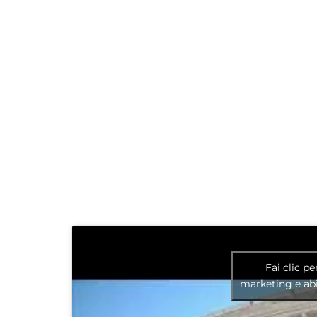
Fai clic pe
marketing e abi