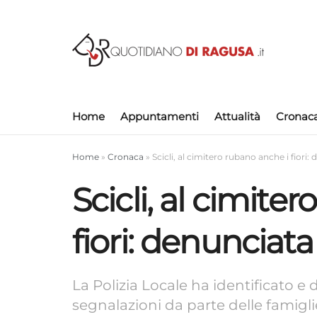
Home
Appuntamenti
Attualità
Cronac
Home
»
Cronaca
»
Scicli, al cimitero rubano anche i fior
Scicli, al cimite
fiori: denuncia
La Polizia Locale ha identificato
segnalazioni da parte delle famigli