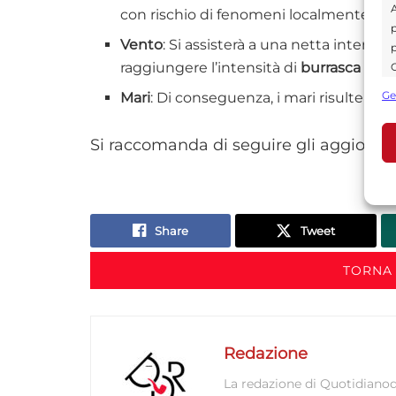
A
con rischio di fenomeni localmente int
p
Vento
: Si assisterà a una netta intensi
p
raggiungere l’intensità di
burrasca
sull
C
s
Ge
Mari
: Di conseguenza, i mari risulterann
U
Si raccomanda di seguire gli aggiornam
A
C
Share
Tweet
TORNA 
Redazione
La redazione di Quotidianodi