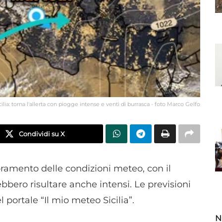
lia: torna l'allerta con piogge intense e venti di burrasca - foto Marco Gelfo
Condividi su X
oramento delle condizioni meteo, con il
bbero risultare anche intensi. Le previsioni
portale “Il mio meteo Sicilia”.
N