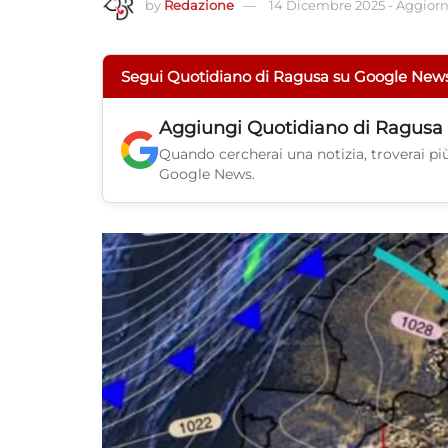
by
Redazione
14 Dicembre 2025
-
Aggiorna
Segui Quotidiano di Ragusa su Google New
Aggiungi
Quotidiano di Ragusa
Quando cercherai una notizia, troverai più 
Google News.