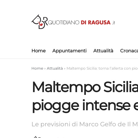
Home
Appuntamenti
Attualità
Cronac
Home
»
Attualità
»
Maltempo Sicilia: torna l’allerta con pi
Maltempo Sicilia:
piogge intense e
Le previsioni di Marco Gelfo de Il M