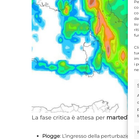
Pe
co
co
da
su
ri
fu
Cl
tu
im
i 
ne
A
d
p
f
La fase critica è attesa per
martedì 16
Piogge
: L’ingresso della perturbazione d