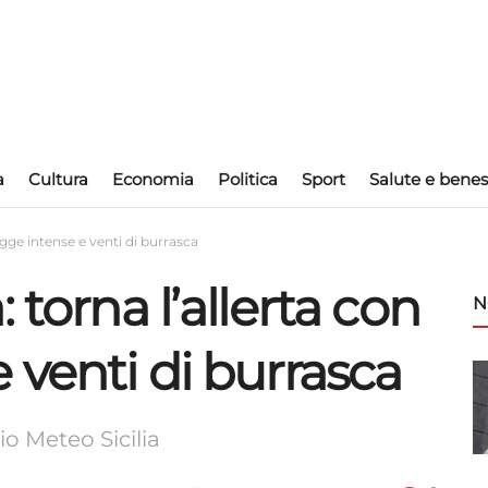
a
Cultura
Economia
Politica
Sport
Salute e benes
ogge intense e venti di burrasca
 torna l’allerta con
N
 venti di burrasca
io Meteo Sicilia