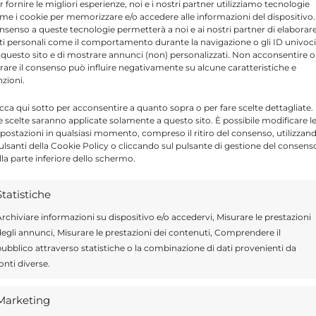
r fornire le migliori esperienze, noi e i nostri partner utilizziamo tecnologie
me i cookie per memorizzare e/o accedere alle informazioni del dispositivo. 
nsenso a queste tecnologie permetterà a noi e ai nostri partner di elaborar
ti personali come il comportamento durante la navigazione o gli ID univoci
 questo sito e di mostrare annunci (non) personalizzati. Non acconsentire o
tirare il consenso può influire negativamente su alcune caratteristiche e
nzioni.
icca qui sotto per acconsentire a quanto sopra o per fare scelte dettagliate.
e scelte saranno applicate solamente a questo sito. È possibile modificare l
postazioni in qualsiasi momento, compreso il ritiro del consenso, utilizzan
pulsanti della Cookie Policy o cliccando sul pulsante di gestione del consens
lla parte inferiore dello schermo.
Statistiche
rchiviare informazioni su dispositivo e/o accedervi, Misurare le prestazioni
egli annunci, Misurare le prestazioni dei contenuti, Comprendere il
ubblico attraverso statistiche o la combinazione di dati provenienti da
onti diverse.
 dicembre
:
Marketing
arà luogo a precipitazioni diffuse su tutta l’Isola,