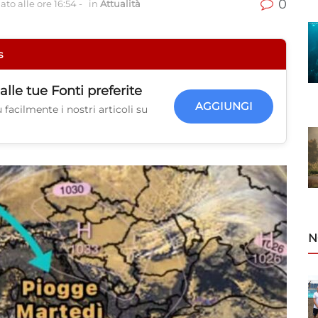
0
to alle ore 16:54
-
in
Attualità
s
alle tue
Fonti preferite
AGGIUNGI
facilmente i nostri articoli su
N