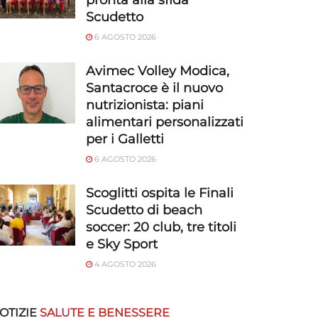
pronta alla sfida
Scudetto
6 AGOSTO 2026
Avimec Volley Modica,
Santacroce è il nuovo
nutrizionista: piani
alimentari personalizzati
per i Galletti
6 AGOSTO 2026
Scoglitti ospita le Finali
Scudetto di beach
soccer: 20 club, tre titoli
e Sky Sport
4 AGOSTO 2026
OTIZIE
SALUTE E BENESSERE