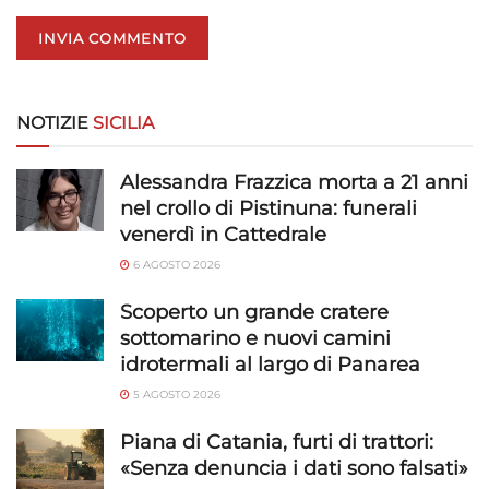
Utilizzare dati di geolocalizzazione precisi,
Riconoscere i dispositivi in base a informazioni
richieste attivamente.
NOTIZIE
SICILIA
Garantire la sicurezza, prevenire e
rilevare frodi, correggere errori, Erogare
Alessandra Frazzica morta a 21 anni
e presentare pubblicità e contenuto,
Sempre attivo
nel crollo di Pistinuna: funerali
Salvare e comunicare le scelte sulla
venerdì in Cattedrale
privacy.
6 AGOSTO 2026
Scoperto un grande cratere
sottomarino e nuovi camini
idrotermali al largo di Panarea
5 AGOSTO 2026
Piana di Catania, furti di trattori:
«Senza denuncia i dati sono falsati»