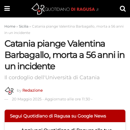
Home
»
Sicilia
»
Catania piange Valentina Barbagallo, morta a 56 anni
in un incidente
Catania piange Valentina
Barbagallo, morta a 56 anni in
un incidente
Il cordoglio dell'Università di Catania
by
Redazione
20 Maggio 2025
-
Aggiornato alle ore 11:30
-
Segui Quotidiano di Ragusa su Google News