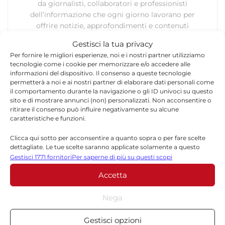
da giornalisti, collaboratori e professionisti
dell’informazione che ogni giorno lavorano per
offrire notizie, approfondimenti e contenuti
accurati dedicati alla Sicilia, all’attualità, alla
Gestisci la tua privacy
politica, alla cronaca, alla cultura e allo sport. Un
Per fornire le migliori esperienze, noi e i nostri partner utilizziamo
team dinamico e indipendente che garantisce
tecnologie come i cookie per memorizzare e/o accedere alle
qualità, tempestività e affidabilità.
informazioni del dispositivo. Il consenso a queste tecnologie
permetterà a noi e ai nostri partner di elaborare dati personali come
il comportamento durante la navigazione o gli ID univoci su questo
sito e di mostrare annunci (non) personalizzati. Non acconsentire o
ritirare il consenso può influire negativamente su alcune
caratteristiche e funzioni.
Clicca qui sotto per acconsentire a quanto sopra o per fare scelte
dettagliate. Le tue scelte saranno applicate solamente a questo
Lascia un commento
sito. È possibile modificare le impostazioni in qualsiasi momento,
Gestisci 1771 fornitori
Per saperne di più su questi scopi
compreso il ritiro del consenso, utilizzando i pulsanti della Cookie
Il tuo indirizzo email non sarà pubblicato.
I campi
Accetta
Policy o cliccando sul pulsante di gestione del consenso nella parte
*
obbligatori sono contrassegnati
inferiore dello schermo.
Nega
*
Commento
Statistiche
Gestisci opzioni
Archiviare informazioni su dispositivo e/o accedervi, Misurare le