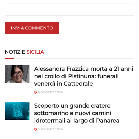
Utilizzare dati di geolocalizzazione precisi,
Riconoscere i dispositivi in base a informazioni
richieste attivamente.
Garantire la sicurezza, prevenire e
NOTIZIE
SICILIA
rilevare frodi, correggere errori, Erogare
e presentare pubblicità e contenuto,
Sempre attivo
Salvare e comunicare le scelte sulla
Alessandra Frazzica morta a 21 anni
privacy.
nel crollo di Pistinuna: funerali
venerdì in Cattedrale
6 AGOSTO 2026
Scoperto un grande cratere
sottomarino e nuovi camini
idrotermali al largo di Panarea
5 AGOSTO 2026