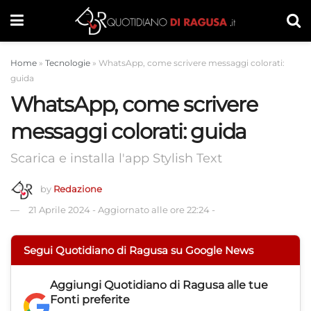
Home
»
Tecnologie
»
WhatsApp, come scrivere messaggi colorati:
guida
WhatsApp, come scrivere
messaggi colorati: guida
Scarica e installa l'app Stylish Text
by
Redazione
21 Aprile 2024
-
Aggiornato alle ore 22:24
-
Segui Quotidiano di Ragusa su Google News
Aggiungi
Quotidiano di Ragusa
alle tue
Fonti preferite