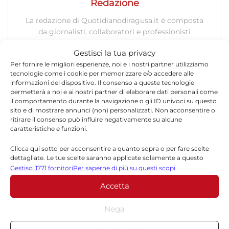
Redazione
La redazione di Quotidianodiragusa.it è composta
da giornalisti, collaboratori e professionisti
dell’informazione che ogni giorno lavorano per
Gestisci la tua privacy
offrire notizie, approfondimenti e contenuti
Per fornire le migliori esperienze, noi e i nostri partner utilizziamo
accurati dedicati alla Sicilia, all’attualità, alla
tecnologie come i cookie per memorizzare e/o accedere alle
politica, alla cronaca, alla cultura e allo sport. Un
informazioni del dispositivo. Il consenso a queste tecnologie
team dinamico e indipendente che garantisce
permetterà a noi e ai nostri partner di elaborare dati personali come
qualità, tempestività e affidabilità.
il comportamento durante la navigazione o gli ID univoci su questo
sito e di mostrare annunci (non) personalizzati. Non acconsentire o
ritirare il consenso può influire negativamente su alcune
caratteristiche e funzioni.
Clicca qui sotto per acconsentire a quanto sopra o per fare scelte
dettagliate. Le tue scelte saranno applicate solamente a questo
sito. È possibile modificare le impostazioni in qualsiasi momento,
Gestisci 1771 fornitori
Per saperne di più su questi scopi
compreso il ritiro del consenso, utilizzando i pulsanti della Cookie
Lascia un commento
Accetta
Policy o cliccando sul pulsante di gestione del consenso nella parte
inferiore dello schermo.
Il tuo indirizzo email non sarà pubblicato.
I campi
Nega
*
obbligatori sono contrassegnati
Statistiche