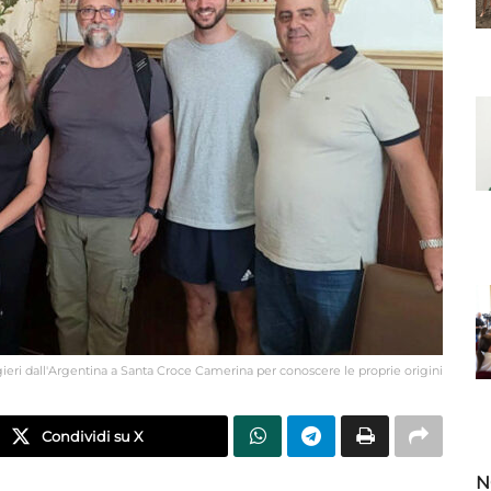
gieri dall'Argentina a Santa Croce Camerina per conoscere le proprie origini
Condividi su X
N