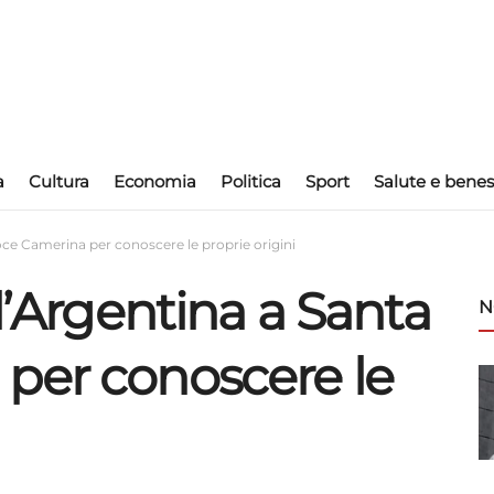
a
Cultura
Economia
Politica
Sport
Salute e benes
roce Camerina per conoscere le proprie origini
ll’Argentina a Santa
N
per conoscere le