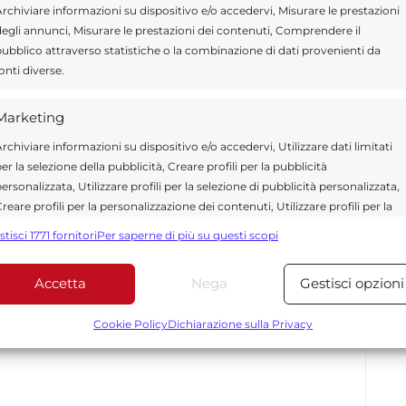
rchiviare informazioni su dispositivo e/o accedervi, Misurare le prestazioni
egli annunci, Misurare le prestazioni dei contenuti, Comprendere il
ubblico attraverso statistiche o la combinazione di dati provenienti da
onti diverse.
Send
Share
Marketing
IN ATTUALITÀ
rchiviare informazioni su dispositivo e/o accedervi, Utilizzare dati limitati
er la selezione della pubblicità, Creare profili per la pubblicità
ersonalizzata, Utilizzare profili per la selezione di pubblicità personalizzata,
reare profili per la personalizzazione dei contenuti, Utilizzare profili per la
elezione di contenuti personalizzati, Sviluppare e migliorare i servizi,
stisci 1771 fornitori
Per saperne di più su questi scopi
tilizzare dati limitati per la selezione dei contenuti.
ragusa.it è composta da giornalisti, collaboratori e
ione che ogni giorno lavorano per offrire notizie,
Accetta
Nega
Gestisci opzioni
Funzionalità
Sempre attiv
curati dedicati alla Sicilia, all’attualità, alla politica,
 allo sport. Un team dinamico e indipendente che
bbinare e combinare dati provenienti da altre fonti di dati,
Cookie Policy
Dichiarazione sulla Privacy
ità e affidabilità.
ollegare diversi dispositivi, Identificare i dispositivi in base
alle informazioni trasmesse automaticamente.