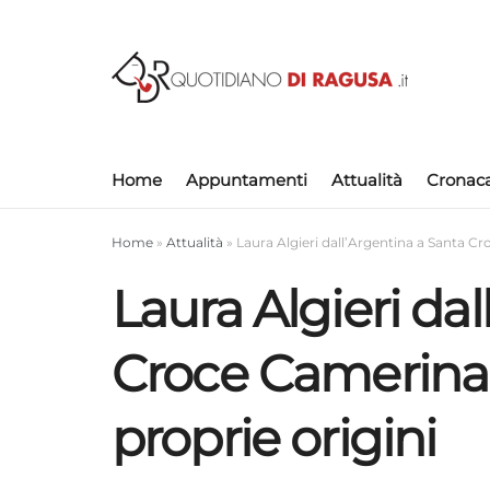
Home
Appuntamenti
Attualità
Cronac
Home
»
Attualità
»
Laura Algieri dall’Argentina a Santa C
Laura Algieri da
Croce Camerina 
proprie origini