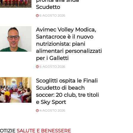
pronta alla sfida
Scudetto
6 AGOSTO 2026
Avimec Volley Modica,
Santacroce è il nuovo
nutrizionista: piani
alimentari personalizzati
per i Galletti
6 AGOSTO 2026
Scoglitti ospita le Finali
Scudetto di beach
soccer: 20 club, tre titoli
e Sky Sport
4 AGOSTO 2026
OTIZIE
SALUTE E BENESSERE