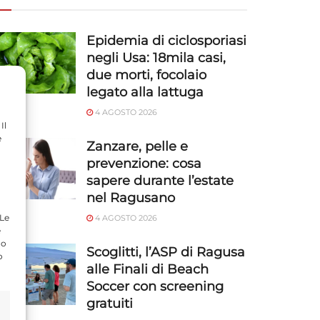
Epidemia di ciclosporiasi
negli Usa: 18mila casi,
due morti, focolaio
legato alla lattuga
4 AGOSTO 2026
Il
e
Zanzare, pelle e
prevenzione: cosa
sapere durante l’estate
nel Ragusano
 Le
4 AGOSTO 2026
e
do
Scoglitti, l’ASP di Ragusa
o
alle Finali di Beach
Soccer con screening
gratuiti