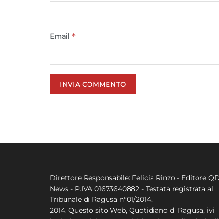
*
Email
Direttore Responsabile: Felicia Rinzo - Editore Q
News - P.IVA 01673640882 - Testata registrata al
Tribunale di Ragusa n°01/2014.
2014. Questo sito Web, Quotidiano di Ragusa, ivi