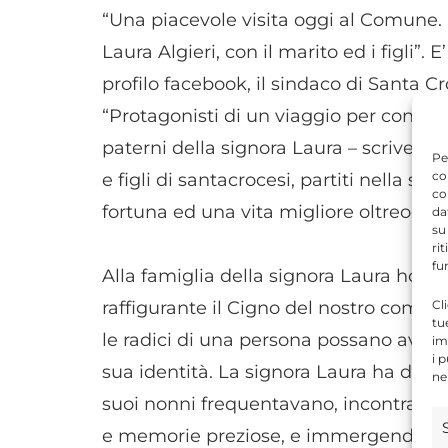
“Una piacevole visita oggi al Comune. E
Laura Algieri, con il marito ed i figli”.
profilo facebook, il sindaco di Santa
“Protagonisti di un viaggio per conoscer
paterni della signora Laura – scrive il
Pe
co
e figli di santacrocesi, partiti nella s
co
fortuna ed una vita migliore oltreocea
da
su
ri
fu
Alla famiglia della signora Laura ho do
Cl
raffigurante il Cigno del nostro comun
tu
le radici di una persona possano avere
im
i 
sua identità. La signora Laura ha dunque
ne
suoi nonni frequentavano, incontrando
e memorie preziose, e immergendosi c