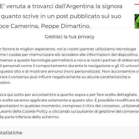
’ venuta a trovarci dall’Argentina la signora
 E’ quanto scrive in un post pubblicato sul suo
 Croce Camerina, Peppe Dimartino.
e i luoghi delle proprie origini: i nonni
Gestisci la tua privacy
 sindaco Dimartino – erano infatti santacrocesi
r fornire le migliori esperienze, noi e i nostri partner utilizziamo tecnologie
me i cookie per memorizzare e/o accedere alle informazioni del dispositivo. 
econda metà del secolo scorso a cercare
nsenso a queste tecnologie permetterà a noi e ai nostri partner di elaborar
no.
ti personali come il comportamento durante la navigazione o gli ID univoci
 questo sito e di mostrare annunci (non) personalizzati. Non acconsentire o
tirare il consenso può influire negativamente su alcune caratteristiche e
nzioni.
nato, a nome della città, un piccolo ricordo
icca qui sotto per acconsentire a quanto sopra o per fare scelte dettagliate.
e. La sua storia è un potente ricordo di come
e scelte saranno applicate solamente a questo sito. È possibile modificare l
 un profondo impatto sulla sua vita e sulla
postazioni in qualsiasi momento, compreso il ritiro del consenso, utilizzan
pulsanti della Cookie Policy o cliccando sul pulsante di gestione del consens
 esplorato la città, visitando i luoghi che i
lla parte inferiore dello schermo.
 i nostri anziani che condividevano racconti
Statistiche
ompletamente nella nostra cultura e nelle