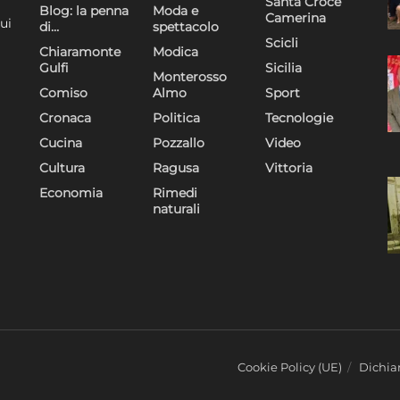
Santa Croce
Blog: la penna
Moda e
Camerina
ui
di…
spettacolo
Scicli
Chiaramonte
Modica
Gulfi
Sicilia
Monterosso
Comiso
Almo
Sport
Cronaca
Politica
Tecnologie
Cucina
Pozzallo
Video
Cultura
Ragusa
Vittoria
Economia
Rimedi
naturali
Cookie Policy (UE)
Dichiar