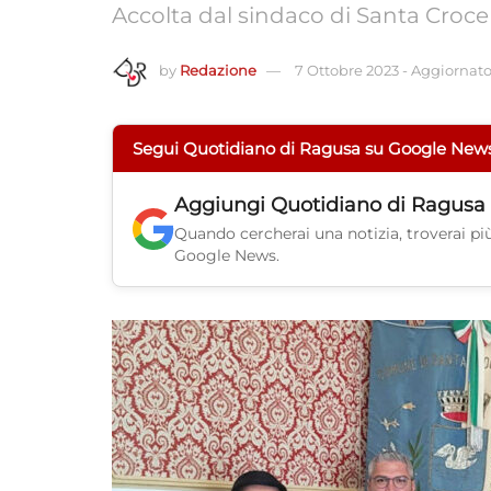
Accolta dal sindaco di Santa Croc
by
Redazione
7 Ottobre 2023
-
Aggiornato 
Segui Quotidiano di Ragusa su Google New
Aggiungi
Quotidiano di Ragusa
Quando cercherai una notizia, troverai più 
Google News.