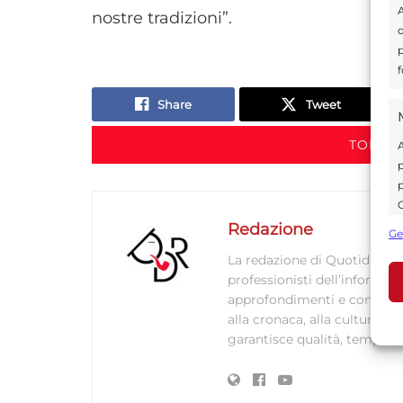
A
nostre tradizioni”.
d
p
f
Share
Tweet
TORNA 
A
p
p
C
s
Redazione
Ge
U
La redazione di Quotidianodi
professionisti dell’informaz
approfondimenti e contenuti ac
alla cronaca, alla cultura e
A
garantisce qualità, tempestiv
C