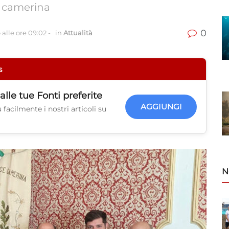
e camerina
0
alle ore 09:02
-
in
Attualità
s
alle tue
Fonti preferite
AGGIUNGI
facilmente i nostri articoli su
N