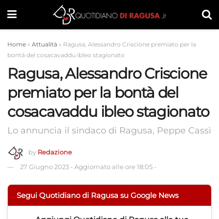
Home
»
Attualità
»
Ragusa, Alessandro Criscione premiato per la
bontà del cosacavaddu ibleo stagionato
Ragusa, Alessandro Criscione
premiato per la bontà del
cosacavaddu ibleo stagionato
Lo annuncia il sindaco di Ragusa, Peppe Cassì
by
Redazione
27 Giugno 2023
-
Aggiornato alle ore 18:05
-
Segui Quotidiano di Ragusa su Google News