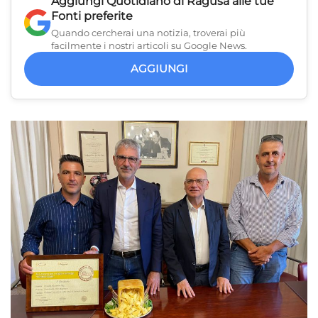
Aggiungi
Quotidiano di Ragusa
alle tue
Fonti preferite
Quando cercherai una notizia, troverai più
facilmente i nostri articoli su Google News.
AGGIUNGI