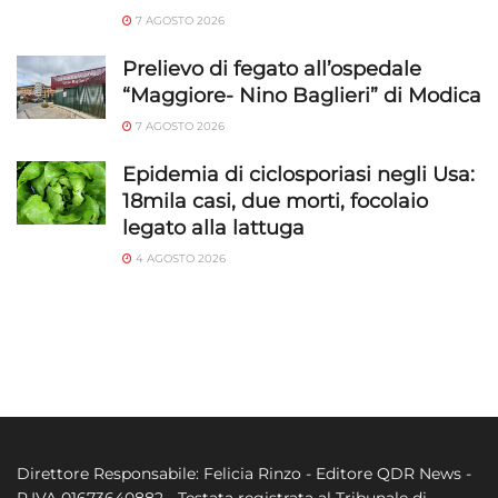
7 AGOSTO 2026
Prelievo di fegato all’ospedale
“Maggiore- Nino Baglieri” di Modica
7 AGOSTO 2026
Epidemia di ciclosporiasi negli Usa:
18mila casi, due morti, focolaio
legato alla lattuga
4 AGOSTO 2026
Direttore Responsabile: Felicia Rinzo - Editore QDR News -
P.IVA 01673640882 - Testata registrata al Tribunale di