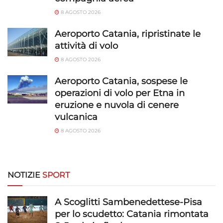
Abbinare e combinare dati provenienti da altre
8 AGOSTO 2026
fonti di dati, Collegare diversi dispositivi,
Aeroporto Catania, ripristinate le
Identificare i dispositivi in base alle informazioni
trasmesse automaticamente.
attività di volo
8 AGOSTO 2026
Utilizzare dati di geolocalizzazione precisi,
Riconoscere i dispositivi in base a informazioni
Aeroporto Catania, sospese le
richieste attivamente.
operazioni di volo per Etna in
eruzione e nuvola di cenere
vulcanica
Garantire la sicurezza, prevenire e
rilevare frodi, correggere errori, Erogare
8 AGOSTO 2026
e presentare pubblicità e contenuto,
Sempre attivo
Salvare e comunicare le scelte sulla
privacy.
NOTIZIE
SPORT
A Scoglitti Sambenedettese-Pisa
per lo scudetto: Catania rimontata