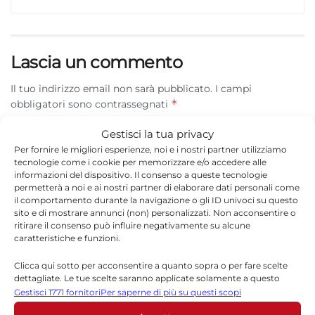
Lascia un commento
Il tuo indirizzo email non sarà pubblicato.
I campi
*
obbligatori sono contrassegnati
*
Commento
Gestisci la tua privacy
Per fornire le migliori esperienze, noi e i nostri partner utilizziamo
tecnologie come i cookie per memorizzare e/o accedere alle
informazioni del dispositivo. Il consenso a queste tecnologie
permetterà a noi e ai nostri partner di elaborare dati personali come
il comportamento durante la navigazione o gli ID univoci su questo
sito e di mostrare annunci (non) personalizzati. Non acconsentire o
ritirare il consenso può influire negativamente su alcune
caratteristiche e funzioni.
Clicca qui sotto per acconsentire a quanto sopra o per fare scelte
dettagliate. Le tue scelte saranno applicate solamente a questo
sito. È possibile modificare le impostazioni in qualsiasi momento,
Gestisci 1771 fornitori
Per saperne di più su questi scopi
compreso il ritiro del consenso, utilizzando i pulsanti della Cookie
*
Nome