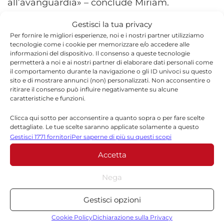
all’avanguardia» – conclude Miriam.
Gestisci la tua privacy
Per fornire le migliori esperienze, noi e i nostri partner utilizziamo
tecnologie come i cookie per memorizzare e/o accedere alle
informazioni del dispositivo. Il consenso a queste tecnologie
permetterà a noi e ai nostri partner di elaborare dati personali come
TORNA IN CHIARAMONTE GULFI
il comportamento durante la navigazione o gli ID univoci su questo
,
sito e di mostrare annunci (non) personalizzati. Non acconsentire o
ritirare il consenso può influire negativamente su alcune
TORNA IN ECONOMIA
caratteristiche e funzioni.
Clicca qui sotto per acconsentire a quanto sopra o per fare scelte
dettagliate. Le tue scelte saranno applicate solamente a questo
sito. È possibile modificare le impostazioni in qualsiasi momento,
Gestisci 1771 fornitori
Per saperne di più su questi scopi
compreso il ritiro del consenso, utilizzando i pulsanti della Cookie
Accetta
Policy o cliccando sul pulsante di gestione del consenso nella parte
inferiore dello schermo.
Nega
Redazione
Statistiche
Gestisci opzioni
La redazione di Quotidianodiragusa.it è composta
Archiviare informazioni su dispositivo e/o accedervi, Misurare le
da giornalisti, collaboratori e professionisti
prestazioni degli annunci, Misurare le prestazioni dei contenuti,
Cookie Policy
Dichiarazione sulla Privacy
dell’informazione che ogni giorno lavorano per