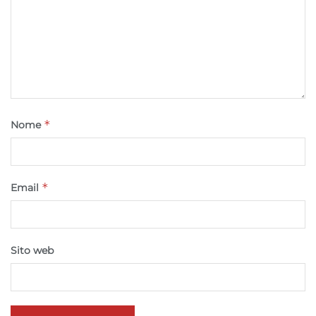
Riconoscere i dispositivi in base a informazioni
richieste attivamente.
Garantire la sicurezza, prevenire e
rilevare frodi, correggere errori, Erogare
e presentare pubblicità e contenuto,
Sempre attivo
Salvare e comunicare le scelte sulla
*
Nome
privacy.
*
Email
Sito web