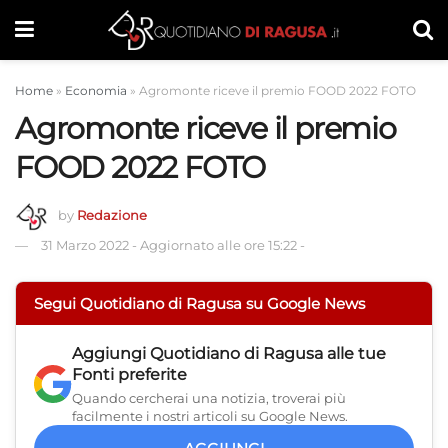
Home
»
Economia
»
Agromonte riceve il premio FOOD 2022 FOTO
Agromonte riceve il premio
FOOD 2022 FOTO
by
Redazione
31 Marzo 2022
-
Aggiornato alle ore 15:22
-
Segui Quotidiano di Ragusa su Google News
Aggiungi
Quotidiano di Ragusa
alle tue
Fonti preferite
Quando cercherai una notizia, troverai più
facilmente i nostri articoli su Google News.