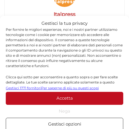
Italpress
Gestisci la tua privacy
Agenzia di stampa Italpress. Fornisce notizie,
Per fornire le migliori esperienze, noi e i nostri partner utilizziamo
aggiornamenti e lanci su cronaca, politica,
tecnologie come i cookie per memorizzare e/o accedere alle
economia, sport e attualità nazionale. I contenuti
informazioni del dispositivo. Il consenso a queste tecnologie
pubblicati su Quotidianodiragusa.it provengono
permetterà a noi e ai nostri partner di elaborare dati personali come
dai comunicati ufficiali dell’agenzia.
il comportamento durante la navigazione o gli ID univoci su questo
sito e di mostrare annunci (non) personalizzati. Non acconsentire o
ritirare il consenso può influire negativamente su alcune
caratteristiche e funzioni.
Clicca qui sotto per acconsentire a quanto sopra o per fare scelte
dettagliate. Le tue scelte saranno applicate solamente a questo
sito. È possibile modificare le impostazioni in qualsiasi momento,
Gestisci 1771 fornitori
Per saperne di più su questi scopi
compreso il ritiro del consenso, utilizzando i pulsanti della Cookie
Lascia un commento
Accetta
Policy o cliccando sul pulsante di gestione del consenso nella parte
inferiore dello schermo.
Il tuo indirizzo email non sarà pubblicato.
I campi
Nega
*
obbligatori sono contrassegnati
Statistiche
Gestisci opzioni
*
Commento
Archiviare informazioni su dispositivo e/o accedervi, Misurare le