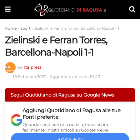
Home
»
Sport
»
Zielinski e Ferran Torres, Barcellona-Napoli 1-1
Zielinski e Ferran Torres,
Barcellona-Napoli 1-1
by
Italpress
18 Febbraio 2022
-
Aggiornato alle ore 10:43
-
Segui Quotidiano di Ragusa su Google News
Aggiungi
Quotidiano di Ragusa
alle tue
Fonti preferite
Quando cercherai una notizia, troverai più
facilmente i nostri articoli su Google News.