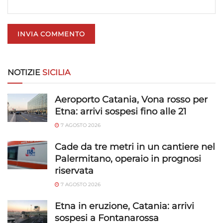
Utilizzare dati di geolocalizzazione precisi,
Riconoscere i dispositivi in base a informazioni
richieste attivamente.
Garantire la sicurezza, prevenire e
NOTIZIE
SICILIA
rilevare frodi, correggere errori, Erogare
e presentare pubblicità e contenuto,
Sempre attivo
Salvare e comunicare le scelte sulla
Aeroporto Catania, Vona rosso per
privacy.
Etna: arrivi sospesi fino alle 21
7 AGOSTO 2026
Cade da tre metri in un cantiere nel
Palermitano, operaio in prognosi
riservata
7 AGOSTO 2026
Etna in eruzione, Catania: arrivi
sospesi a Fontanarossa