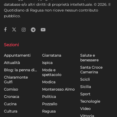
database e/o altri diritti di proprietà intellettuale. © 2026. Il
Quotidiano di Ragusa non riceve nessun contributo
pubblico.
Sezioni
Appuntamenti
Giarratana
Salute e
benessere
Attualità
Ispica
Santa Croce
Blog: la penna di…
Moda e
Camerina
spettacolo
Chiaramonte
Scicli
Gulfi
Modica
Sicilia
Comiso
Monterosso Almo
Sport
Cronaca
Politica
Tecnologie
Cucina
Pozzallo
Video
Cultura
Ragusa
Vittoria