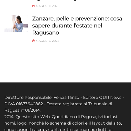
4 AGOSTO 2026
Zanzare, pelle e prevenzione: cosa
sapere durante l’estate nel
Ragusano
4 AGOSTO 2026
Direttore Responsabile: Felicia Rinzo - Editore QDR News -
P.IVA 01673640882 - Testata registrata al Tribunale di
Ragusa n°01/2014.
2014. Questo sito Web, Quotidiano di Ragusa, ivi inclusi
nomi, logo, nonchè lo schema di colori e il layout del sito,
sono soggetti a copyright, diritti sui marchi, diritti di