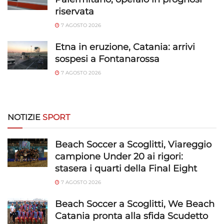
e presentare pubblicità e contenuto,
Sempre attivo
riservata
Salvare e comunicare le scelte sulla
privacy.
7 AGOSTO 2026
Etna in eruzione, Catania: arrivi
sospesi a Fontanarossa
7 AGOSTO 2026
NOTIZIE
SPORT
Beach Soccer a Scoglitti, Viareggio
campione Under 20 ai rigori:
stasera i quarti della Final Eight
7 AGOSTO 2026
Beach Soccer a Scoglitti, We Beach
Catania pronta alla sfida Scudetto