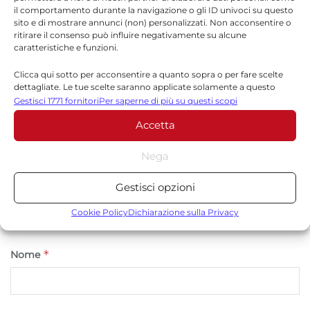
Lascia un commento
il comportamento durante la navigazione o gli ID univoci su questo
sito e di mostrare annunci (non) personalizzati. Non acconsentire o
ritirare il consenso può influire negativamente su alcune
Il tuo indirizzo email non sarà pubblicato.
I campi
caratteristiche e funzioni.
*
obbligatori sono contrassegnati
Clicca qui sotto per acconsentire a quanto sopra o per fare scelte
*
Commento
dettagliate. Le tue scelte saranno applicate solamente a questo
sito. È possibile modificare le impostazioni in qualsiasi momento,
Gestisci 1771 fornitori
Per saperne di più su questi scopi
compreso il ritiro del consenso, utilizzando i pulsanti della Cookie
Accetta
Policy o cliccando sul pulsante di gestione del consenso nella parte
inferiore dello schermo.
Nega
Statistiche
Gestisci opzioni
Archiviare informazioni su dispositivo e/o accedervi, Misurare le
prestazioni degli annunci, Misurare le prestazioni dei contenuti,
Cookie Policy
Dichiarazione sulla Privacy
Comprendere il pubblico attraverso statistiche o la
combinazione di dati provenienti da fonti diverse.
*
Nome
Marketing
Archiviare informazioni su dispositivo e/o accedervi, Utilizzare