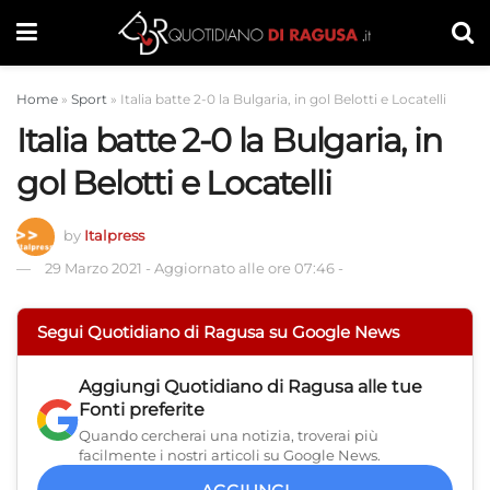
Home
»
Sport
»
Italia batte 2-0 la Bulgaria, in gol Belotti e Locatelli
Italia batte 2-0 la Bulgaria, in
gol Belotti e Locatelli
by
Italpress
29 Marzo 2021
-
Aggiornato alle ore 07:46
-
Segui Quotidiano di Ragusa su Google News
Aggiungi
Quotidiano di Ragusa
alle tue
Fonti preferite
Quando cercherai una notizia, troverai più
facilmente i nostri articoli su Google News.