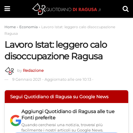
Home
»
Economia
»
Lavoro Istat: leggero calo disoccupazione
Ragusa
Lavoro Istat: leggero calo
disoccupazione Ragusa
by
Redazione
9 Gennaio 2021
-
Aggiornato alle ore 10:13
-
Segui Quotidiano di Ragusa su Google News
Aggiungi
Quotidiano di Ragusa
alle tue
Fonti preferite
Quando cercherai una notizia, troverai più
facilmente i nostri articoli su Google News.