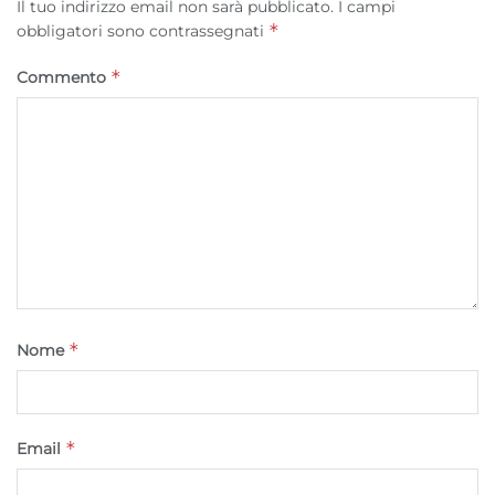
Il tuo indirizzo email non sarà pubblicato.
I campi
Salvare e comunicare le scelte sulla
*
obbligatori sono contrassegnati
privacy.
*
Commento
*
Nome
*
Email