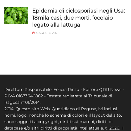
Epidemia di ciclosporiasi negli Usa:
18mila casi, due morti, focolaio
legato alla lattuga
4 AGOSTO 2026
Direttore Responsabile: Felicia Rinzo - Editore QDR News -
P.IVA 01673640882 - Testata registrata al Tribunale di
Ragusa n°01/2014.
2014. Questo sito Web, Quotidiano di Ragusa, ivi inclusi
nomi, logo, nonchè lo schema di colori e il layout del sito,
sono soggetti a copyright, diritti sui marchi, diritti di
database e/o altri diritti di proprietà intellettuale. © 2026. Il