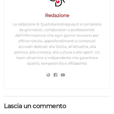
pubblicità personalizzata, Utilizzare profili per la selezione di
pubblicità personalizzata, Creare profili per la personalizzazione
dei contenuti, Utilizzare profili per la selezione di contenuti
Redazione
personalizzati, Sviluppare e migliorare i servizi, Utilizzare dati
La redazione di Quotidianodiragusa.it è composta
limitati per la selezione dei contenuti.
da giornalisti, collaboratori e professionisti
dell’informazione che ogni giorno lavorano per
Funzionalità
Sempre attivo
offrire notizie, approfondimenti e contenuti
accurati dedicati alla Sicilia, all’attualità, alla
Abbinare e combinare dati provenienti da altre
politica, alla cronaca, alla cultura e allo sport. Un
fonti di dati, Collegare diversi dispositivi,
team dinamico e indipendente che garantisce
Identificare i dispositivi in base alle informazioni
qualità, tempestività e affidabilità.
trasmesse automaticamente.
Utilizzare dati di geolocalizzazione precisi,
Riconoscere i dispositivi in base a informazioni
richieste attivamente.
Garantire la sicurezza, prevenire e
Lascia un commento
rilevare frodi, correggere errori, Erogare
e presentare pubblicità e contenuto,
Sempre attivo