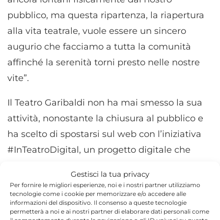
pubblico, ma questa ripartenza, la riapertura
alla vita teatrale, vuole essere un sincero
augurio che facciamo a tutta la comunità
affinché la serenità torni presto nelle nostre
vite”.
Il Teatro Garibaldi non ha mai smesso la sua
attività, nonostante la chiusura al pubblico e
ha scelto di spostarsi sul web con l’iniziativa
#InTeatroDigital, un progetto digitale che
prevede la messa in onda in streaming sulla
Gestisci la tua privacy
pagina social del teatro degli spettacoli andati
Per fornire le migliori esperienze, noi e i nostri partner utilizziamo
tecnologie come i cookie per memorizzare e/o accedere alle
in scena in estate all’interno della rassegna
informazioni del dispositivo. Il consenso a queste tecnologie
InTeatroAperto e registrati dall’emittente
permetterà a noi e ai nostri partner di elaborare dati personali come