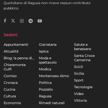
Quotidiano di Ragusa non riceve nessun contributo
pubblico.
Sezioni
Appuntamenti
Giarratana
Salute e
benessere
Attualità
Ispica
Santa Croce
Blog: la penna di…
Moda e
Camerina
spettacolo
Chiaramonte
Scicli
Gulfi
Modica
Sicilia
Comiso
Monterosso Almo
Sport
Cronaca
Politica
Tecnologie
Cucina
Pozzallo
Video
Cultura
Ragusa
Vittoria
Economia
Rimedi naturali