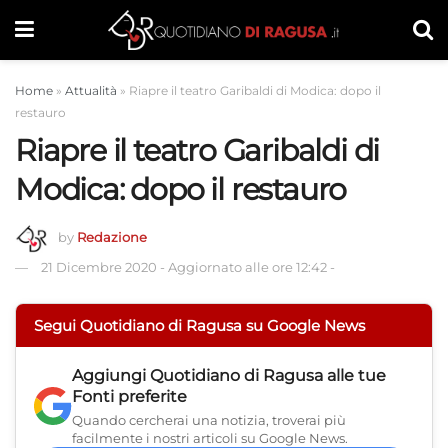
Home
»
Attualità
»
Riapre il teatro Garibaldi di Modica: dopo il
restauro
Riapre il teatro Garibaldi di
Modica: dopo il restauro
by
Redazione
21 Dicembre 2020
-
Aggiornato alle ore 12:42
-
Segui Quotidiano di Ragusa su Google News
Aggiungi
Quotidiano di Ragusa
alle tue
Fonti preferite
Quando cercherai una notizia, troverai più
facilmente i nostri articoli su Google News.