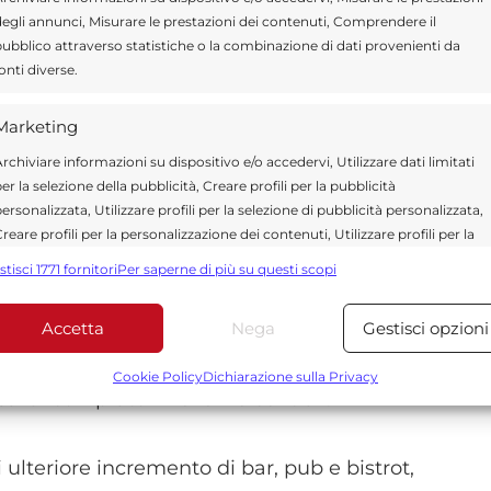
anti nell’interesse della città e del centro
egli annunci, Misurare le prestazioni dei contenuti, Comprendere il
gie sono partite dalla rinascita di via Roma con
ubblico attraverso statistiche o la combinazione di dati provenienti da
onti diverse.
e, normale che si andasse alle vie limitrofe
torico superiore, leggiamo, piuttosto, che
Marketing
 viale Leonardo da Vinci, zone che con il
rchiviare informazioni su dispositivo e/o accedervi, Utilizzare dati limitati
ddirittura si pensa ad altri ambiti urbani,
er la selezione della pubblicità, Creare profili per la pubblicità
ersonalizzata, Utilizzare profili per la selezione di pubblicità personalizzata,
riportare la gente in centro per gli acquisti”.
reare profili per la personalizzazione dei contenuti, Utilizzare profili per la
to a Ragusa” che, elettivamente, per il nome,
elezione di contenuti personalizzati, Sviluppare e migliorare i servizi,
stisci 1771 fornitori
Per saperne di più su questi scopi
tilizzare dati limitati per la selezione dei contenuti.
, si rileva solo una mera operazione di
inimale con soli 8.000 euro di contributo
Accetta
Nega
Gestisci opzioni
Funzionalità
Sempre attiv
gua, senza, peraltro, badare alle tipologie
bbinare e combinare dati provenienti da altre fonti di dati,
Cookie Policy
Dichiarazione sulla Privacy
si di compratori nelle vie centrali.
ollegare diversi dispositivi, Identificare i dispositivi in base
alle informazioni trasmesse automaticamente.
 ulteriore incremento di bar, pub e bistrot,
Utilizzare dati di geolocalizzazione precisi, Riconoscere i