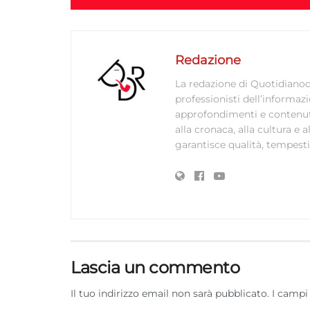
Redazione
La redazione di Quotidianodi
professionisti dell’informaz
approfondimenti e contenuti ac
alla cronaca, alla cultura e
garantisce qualità, tempestiv
Lascia un commento
Il tuo indirizzo email non sarà pubblicato.
I campi