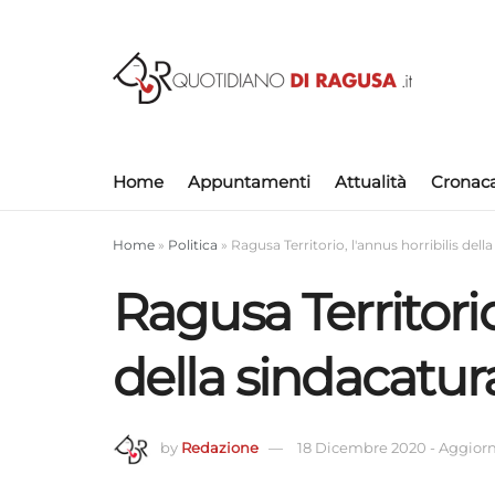
Home
Appuntamenti
Attualità
Cronac
Home
»
Politica
»
Ragusa Territorio, l'annus horribilis dell
Ragusa Territorio
della sindacatur
by
Redazione
18 Dicembre 2020
-
Aggiorn