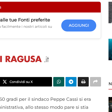
s
alle tue
Fonti preferite
AGGIUNGI
facilmente i nostri articoli su
Condividi su X
N
60 gradi per il sindaco Peppe Cassì si era
istrativa, allo stesso modo pare si stia