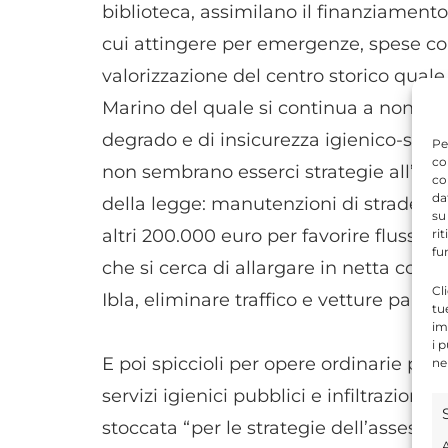
biblioteca, assimilano il finanziamento
cui attingere per emergenze, spese cor
valorizzazione del centro storico quale
Marino del quale si continua a non parl
degrado e di insicurezza igienico-sanit
Pe
co
non sembrano esserci strategie all’altez
co
da
della legge: manutenzioni di strade, s
su
altri 200.000 euro per favorire flussi d
ri
fu
che si cerca di allargare in netta cont
Cl
Ibla, eliminare traffico e vetture parch
tu
im
i 
E poi spiccioli per opere ordinarie per
ne
servizi igienici pubblici e infiltrazioni
stoccata “per le strategie dell’assessor
A