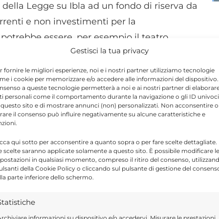
 della Legge su Ibla ad un fondo di riserva da
renti e non investimenti per la
 potrebbe essere, per esempio il teatro
Gestisci la tua privacy
are, lasciandolo nelle attuali condizioni di
aria dell’area interessata. Ma anche per Ibla
r fornire le migliori esperienze, noi e i nostri partner utilizziamo tecnologie
me i cookie per memorizzare e/o accedere alle informazioni del dispositivo. 
za delle scelte del passato e dello spirito
nsenso a queste tecnologie permetterà a noi e ai nostri partner di elaborar
ti personali come il comportamento durante la navigazione o gli ID univoci
egnaletica e immobili per oltre 200.000 euro,
 questo sito e di mostrare annunci (non) personalizzati. Non acconsentire o
i vetture e parcheggi sulla circonvallazione
tirare il consenso può influire negativamente su alcune caratteristiche e
nzioni.
raddizione con quello che si dovrebbe fare a
icca qui sotto per acconsentire a quanto sopra o per fare scelte dettagliate.
eggiate.
e scelte saranno applicate solamente a questo sito. È possibile modificare l
postazioni in qualsiasi momento, compreso il ritiro del consenso, utilizzan
pulsanti della Cookie Policy o cliccando sul pulsante di gestione del consens
 le quali si sarebbe già dovuto provvedere,
lla parte inferiore dello schermo.
 di umidità a Palazzo Cosentini. Arriva poi la
Statistiche
ato allo sviluppo economico” di cui Territorio
rchiviare informazioni su dispositivo e/o accedervi, Misurare le prestazioni