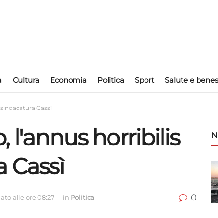
a
Cultura
Economia
Politica
Sport
Salute e benes
a sindacatura Cassì
, l'annus horribilis
N
a Cassì
0
ato alle ore 08:27
-
in
Politica