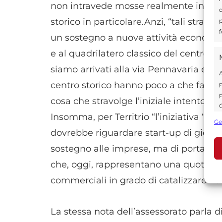
non intravede mosse realmente interess
d
storico in particolare.Anzi, “tali strate
p
f
un sostegno a nuove attività economich
e al quadrilatero classico del centro s
siamo arrivati alla via Pennavaria e al
A
centro storico hanno poco a che fare, a
p
p
cosa che stravolge l’iniziale intento di 
C
Insomma, per Territrio “l’iniziativa “S
s
Ge
U
dovrebbe riguardare start-up di giovani
sostegno alle imprese, ma di portata m
che, oggi, rappresentano una quota esi
A
commerciali in grado di catalizzare flus
C
La stessa nota dell’assessorato parla di