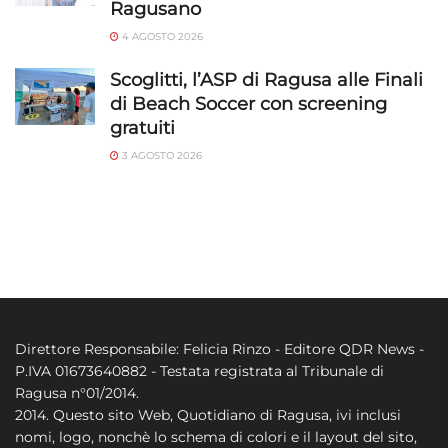
Ragusano
4 AGOSTO 2026
Scoglitti, l’ASP di Ragusa alle Finali
di Beach Soccer con screening
gratuiti
3 AGOSTO 2026
Direttore Responsabile: Felicia Rinzo - Editore QDR News -
P.IVA 01673640882 - Testata registrata al Tribunale di
Ragusa n°01/2014.
2014. Questo sito Web, Quotidiano di Ragusa, ivi inclusi
nomi, logo, nonchè lo schema di colori e il layout del sito,