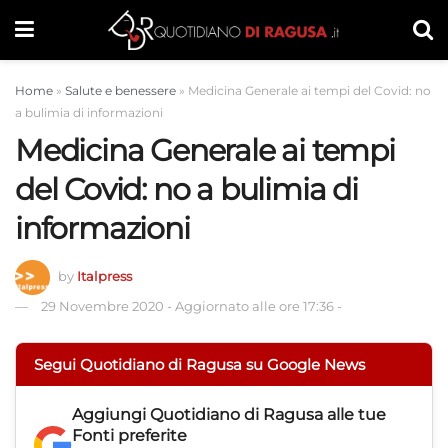
Home
»
Salute e benessere
»
Medicina Generale ai tempi del Covid: no
a bulimia di informazioni
Medicina Generale ai tempi
del Covid: no a bulimia di
informazioni
by
Italpress
29 Novembre 2020
-
Aggiornato alle ore 17:36
-
Segui Quotidiano di Ragusa su Google News
Aggiungi
Quotidiano di Ragusa
alle tue
Fonti preferite