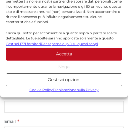
permetterà a noi e ai nostri partner di elaborare dati personali come
il comportamento durante la navigazione o gli ID univoci su questo
Il tuo indirizzo email non sarà pubblicato.
I campi
sito e di mostrare annunci (non) personalizzati. Non acconsentire o
*
obbligatori sono contrassegnati
ritirare il consenso può influire negativamente su alcune
caratteristiche e funzioni.
*
Commento
Clicca qui sotto per acconsentire a quanto sopra o per fare scelte
dettagliate. Le tue scelte saranno applicate solamente a questo
sito. È possibile modificare le impostazioni in qualsiasi momento,
Gestisci 1771 fornitori
Per saperne di più su questi scopi
compreso il ritiro del consenso, utilizzando i pulsanti della Cookie
Accetta
Policy o cliccando sul pulsante di gestione del consenso nella parte
inferiore dello schermo.
Nega
Statistiche
Gestisci opzioni
Archiviare informazioni su dispositivo e/o accedervi, Misurare le
prestazioni degli annunci, Misurare le prestazioni dei contenuti,
Cookie Policy
Dichiarazione sulla Privacy
Comprendere il pubblico attraverso statistiche o la
*
Nome
combinazione di dati provenienti da fonti diverse.
Marketing
*
Email
Archiviare informazioni su dispositivo e/o accedervi, Utilizzare