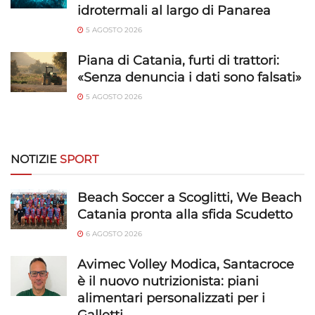
idrotermali al largo di Panarea
e presentare pubblicità e contenuto,
Sempre attivo
Salvare e comunicare le scelte sulla
5 AGOSTO 2026
privacy.
Piana di Catania, furti di trattori:
«Senza denuncia i dati sono falsati»
5 AGOSTO 2026
NOTIZIE
SPORT
Beach Soccer a Scoglitti, We Beach
Catania pronta alla sfida Scudetto
6 AGOSTO 2026
Avimec Volley Modica, Santacroce
è il nuovo nutrizionista: piani
alimentari personalizzati per i
Galletti