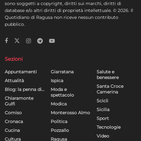
sono soggetti a copyright, diritti sui marchi, diritti di
database e/o altri diritti di proprietà intellettuale. © 2026. Il
Quotidiano di Ragusa non riceve nessun contributo
pubblico.
Sezioni
Appuntamenti
Giarratana
Salute e
benessere
Attualità
Ispica
Santa Croce
Blog: la penna di…
Moda e
Camerina
spettacolo
Chiaramonte
Scicli
Gulfi
Modica
Sicilia
Comiso
Monterosso Almo
Sport
Cronaca
Politica
Tecnologie
Cucina
Pozzallo
Video
Cultura
Ragusa