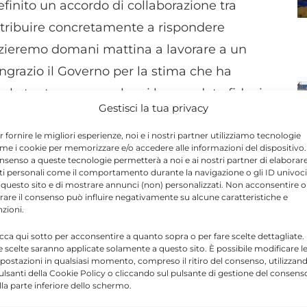
nito un accordo di collaborazione tra
ntribuire concretamente a rispondere
nizieremo domani mattina a lavorare a un
Ringrazio il Governo per la stima che ha
e le tante persone che ci hanno dato fiducia,
Gestisci la tua privacy
 Lo annuncia su Facebook Gino Strada.
r fornire le migliori esperienze, noi e i nostri partner utilizziamo tecnologie
me i cookie per memorizzare e/o accedere alle informazioni del dispositivo. 
nsenso a queste tecnologie permetterà a noi e ai nostri partner di elaborar
ti personali come il comportamento durante la navigazione o gli ID univoci
Send
Share
 questo sito e di mostrare annunci (non) personalizzati. Non acconsentire o
tirare il consenso può influire negativamente su alcune caratteristiche e
nzioni.
IN ATTUALITÀ
icca qui sotto per acconsentire a quanto sopra o per fare scelte dettagliate.
e scelte saranno applicate solamente a questo sito. È possibile modificare l
postazioni in qualsiasi momento, compreso il ritiro del consenso, utilizzan
pulsanti della Cookie Policy o cliccando sul pulsante di gestione del consens
lla parte inferiore dello schermo.
 Fornisce notizie, aggiornamenti e lanci su cronaca,