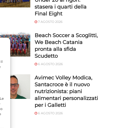
Under 20 ai rigori:
stasera i quarti della
Final Eight
7 AGOSTO 2026
Beach Soccer a Scoglitti,
We Beach Catania
pronta alla sfida
Scudetto
Il
6 AGOSTO 2026
e
Avimec Volley Modica,
Santacroce è il nuovo
nutrizionista: piani
alimentari personalizzati
 Le
e
per i Galletti
do
6 AGOSTO 2026
o