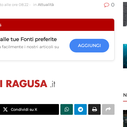
0
o alle ore 08:22
-
in
Attualità
s
alle tue
Fonti preferite
AGGIUNGI
facilmente i nostri articoli su
N
Condividi su X