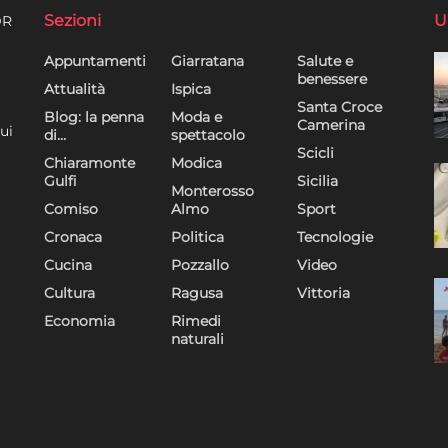
Sezioni
U
DR
Appuntamenti
Giarratana
Salute e
benessere
Attualità
Ispica
Santa Croce
Blog: la penna
Moda e
Camerina
ui
di…
spettacolo
Scicli
Chiaramonte
Modica
Gulfi
Sicilia
Monterosso
Comiso
Almo
Sport
Cronaca
Politica
Tecnologie
Cucina
Pozzallo
Video
Cultura
Ragusa
Vittoria
Economia
Rimedi
naturali