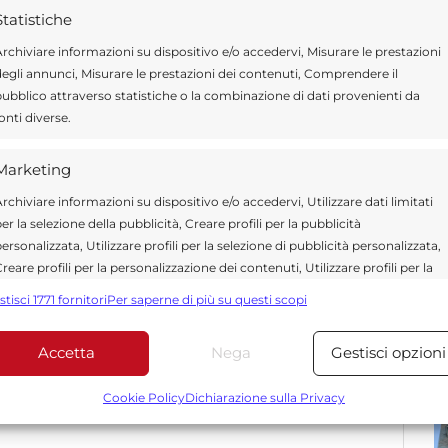
ttualità nazionale. I contenuti pubblicati su
N
Statistiche
ngono dai comunicati ufficiali dell’agenzia.
rchiviare informazioni su dispositivo e/o accedervi, Misurare le prestazioni
egli annunci, Misurare le prestazioni dei contenuti, Comprendere il
ubblico attraverso statistiche o la combinazione di dati provenienti da
onti diverse.
Marketing
rchiviare informazioni su dispositivo e/o accedervi, Utilizzare dati limitati
er la selezione della pubblicità, Creare profili per la pubblicità
ersonalizzata, Utilizzare profili per la selezione di pubblicità personalizzata,
*
 obbligatori sono contrassegnati
reare profili per la personalizzazione dei contenuti, Utilizzare profili per la
elezione di contenuti personalizzati, Sviluppare e migliorare i servizi,
stisci 1771 fornitori
Per saperne di più su questi scopi
tilizzare dati limitati per la selezione dei contenuti.
Accetta
Nega
Gestisci opzioni
Funzionalità
Sempre attiv
bbinare e combinare dati provenienti da altre fonti di dati,
Cookie Policy
Dichiarazione sulla Privacy
ollegare diversi dispositivi, Identificare i dispositivi in base
alle informazioni trasmesse automaticamente.