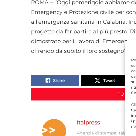
ROMA – ’’Oggi pomeriggio abbiamo defi
Emergency e Protezione civile per co
all’emergenza sanitaria in Calabria. I
progetto da far partire al più presto. 
dimostrato per il lavoro di Emergency 
offrendo da subito il loro sostegno’’.
Pe
co
co
da
Share
Tweet
su
ri
fu
TORNA 
Cl
tu
im
i 
Italpress
ne
Agenzia di stampa Italpress.