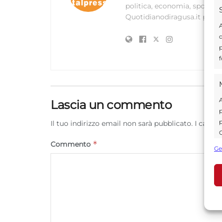
politica, economia, sport e a
Quotidianodiragusa.it prove
A
d
p
f
A
Lascia un commento
p
p
Il tuo indirizzo email non sarà pubblicato.
I campi
C
*
s
Commento
Ge
U
A
C