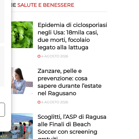
OTIZIE
SALUTE E BENESSERE
Epidemia di ciclosporiasi
negli Usa: 18mila casi,
due morti, focolaio
legato alla lattuga
4 AGOSTO 2026
Zanzare, pelle e
prevenzione: cosa
sapere durante l’estate
nel Ragusano
4 AGOSTO 2026
o
Scoglitti, l’ASP di Ragusa
alle Finali di Beach
Soccer con screening