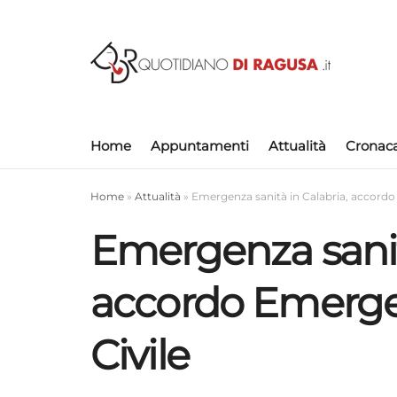
Home
Appuntamenti
Attualità
Cronac
Home
»
Attualità
»
Emergenza sanità in Calabria, accord
Emergenza sanità
accordo Emerge
Civile