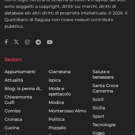
sono soggetti a copyright, diritti sui marchi, diritti di
database e/o altri diritti di proprietà intellettuale. © 2026. Il
Quotidiano di Ragusa non riceve nessun contributo
pubblico.
Sezioni
Appuntamenti
Giarratana
Salute e
benessere
Attualità
Ispica
Santa Croce
Blog: la penna di…
Moda e
Camerina
spettacolo
Chiaramonte
Scicli
Gulfi
Modica
Sicilia
Comiso
Monterosso Almo
Sport
Cronaca
Politica
Tecnologie
Cucina
Pozzallo
Video