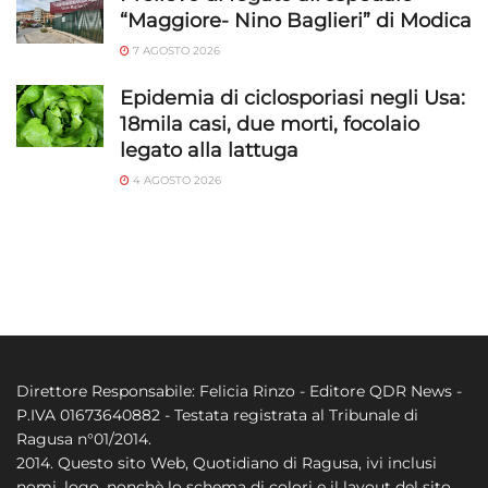
“Maggiore- Nino Baglieri” di Modica
7 AGOSTO 2026
Epidemia di ciclosporiasi negli Usa:
18mila casi, due morti, focolaio
legato alla lattuga
4 AGOSTO 2026
Direttore Responsabile: Felicia Rinzo - Editore QDR News -
P.IVA 01673640882 - Testata registrata al Tribunale di
Ragusa n°01/2014.
2014. Questo sito Web, Quotidiano di Ragusa, ivi inclusi
nomi, logo, nonchè lo schema di colori e il layout del sito,