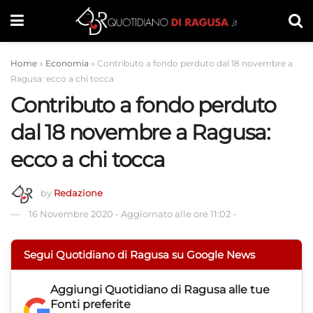
Home
»
Economia
»
Contributo a fondo perduto dal 18 novembre a
Ragusa: ecco a chi tocca
Contributo a fondo perduto
dal 18 novembre a Ragusa:
ecco a chi tocca
by
Redazione
16 Novembre 2020
-
Aggiornato alle ore 11:02
-
Segui Quotidiano di Ragusa su Google News
Aggiungi
Quotidiano di Ragusa
alle tue
Fonti preferite