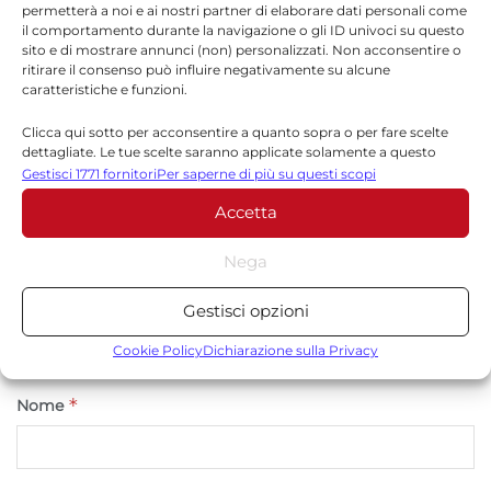
permetterà a noi e ai nostri partner di elaborare dati personali come
Lascia un commento
il comportamento durante la navigazione o gli ID univoci su questo
sito e di mostrare annunci (non) personalizzati. Non acconsentire o
Il tuo indirizzo email non sarà pubblicato.
I campi
ritirare il consenso può influire negativamente su alcune
*
obbligatori sono contrassegnati
caratteristiche e funzioni.
Clicca qui sotto per acconsentire a quanto sopra o per fare scelte
*
Commento
dettagliate. Le tue scelte saranno applicate solamente a questo
sito. È possibile modificare le impostazioni in qualsiasi momento,
Gestisci 1771 fornitori
Per saperne di più su questi scopi
compreso il ritiro del consenso, utilizzando i pulsanti della Cookie
Accetta
Policy o cliccando sul pulsante di gestione del consenso nella parte
inferiore dello schermo.
Nega
Statistiche
Gestisci opzioni
Archiviare informazioni su dispositivo e/o accedervi, Misurare le
prestazioni degli annunci, Misurare le prestazioni dei contenuti,
Cookie Policy
Dichiarazione sulla Privacy
Comprendere il pubblico attraverso statistiche o la
combinazione di dati provenienti da fonti diverse.
*
Nome
Marketing
Archiviare informazioni su dispositivo e/o accedervi, Utilizzare