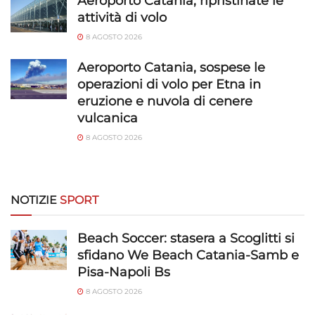
Aeroporto Catania, ripristinate le
e presentare pubblicità e contenuto,
Sempre attivo
attività di volo
Salvare e comunicare le scelte sulla
8 AGOSTO 2026
privacy.
Aeroporto Catania, sospese le
operazioni di volo per Etna in
eruzione e nuvola di cenere
vulcanica
8 AGOSTO 2026
NOTIZIE
SPORT
Beach Soccer: stasera a Scoglitti si
sfidano We Beach Catania-Samb e
Pisa-Napoli Bs
8 AGOSTO 2026