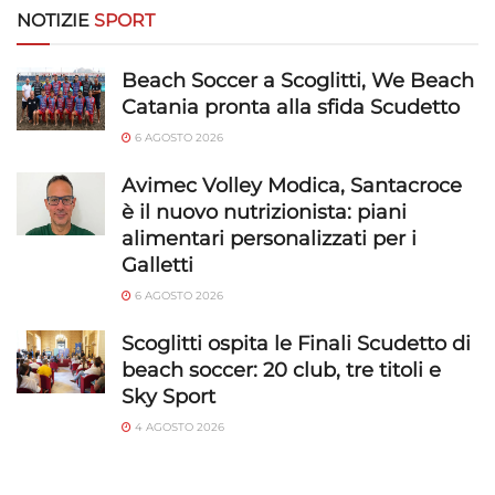
Riconoscere i dispositivi in base a informazioni
NOTIZIE
SPORT
richieste attivamente.
Beach Soccer a Scoglitti, We Beach
Garantire la sicurezza, prevenire e
Catania pronta alla sfida Scudetto
rilevare frodi, correggere errori, Erogare
6 AGOSTO 2026
e presentare pubblicità e contenuto,
Sempre attivo
Salvare e comunicare le scelte sulla
Avimec Volley Modica, Santacroce
privacy.
è il nuovo nutrizionista: piani
alimentari personalizzati per i
Galletti
6 AGOSTO 2026
Scoglitti ospita le Finali Scudetto di
beach soccer: 20 club, tre titoli e
Sky Sport
4 AGOSTO 2026