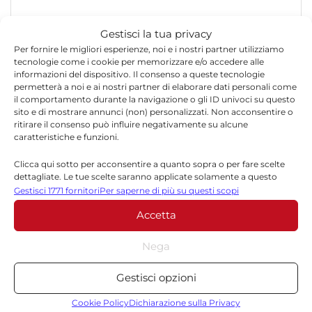
Gestisci la tua privacy
Per fornire le migliori esperienze, noi e i nostri partner utilizziamo
tecnologie come i cookie per memorizzare e/o accedere alle
informazioni del dispositivo. Il consenso a queste tecnologie
permetterà a noi e ai nostri partner di elaborare dati personali come
*
Nome
il comportamento durante la navigazione o gli ID univoci su questo
sito e di mostrare annunci (non) personalizzati. Non acconsentire o
ritirare il consenso può influire negativamente su alcune
caratteristiche e funzioni.
*
Email
Clicca qui sotto per acconsentire a quanto sopra o per fare scelte
dettagliate. Le tue scelte saranno applicate solamente a questo
sito. È possibile modificare le impostazioni in qualsiasi momento,
Gestisci 1771 fornitori
Per saperne di più su questi scopi
compreso il ritiro del consenso, utilizzando i pulsanti della Cookie
Sito web
Accetta
Policy o cliccando sul pulsante di gestione del consenso nella parte
inferiore dello schermo.
Nega
Statistiche
Gestisci opzioni
Archiviare informazioni su dispositivo e/o accedervi, Misurare le
prestazioni degli annunci, Misurare le prestazioni dei contenuti,
Cookie Policy
Dichiarazione sulla Privacy