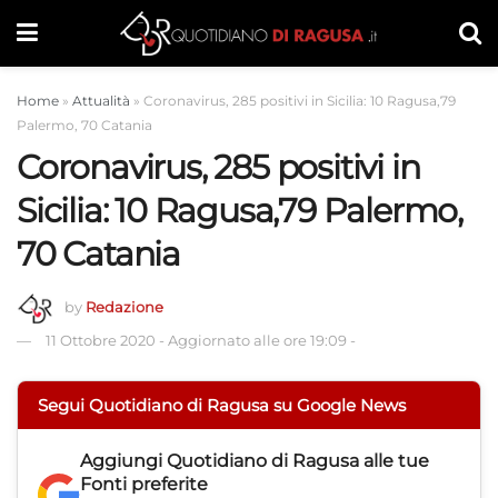
Home
»
Attualità
»
Coronavirus, 285 positivi in Sicilia: 10 Ragusa,79
Palermo, 70 Catania
Coronavirus, 285 positivi in
Sicilia: 10 Ragusa,79 Palermo,
70 Catania
by
Redazione
11 Ottobre 2020
-
Aggiornato alle ore 19:09
-
Segui Quotidiano di Ragusa su Google News
Aggiungi
Quotidiano di Ragusa
alle tue
Fonti preferite