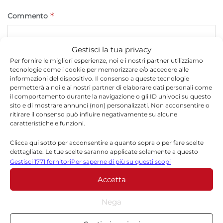
*
Commento
Gestisci la tua privacy
Per fornire le migliori esperienze, noi e i nostri partner utilizziamo
tecnologie come i cookie per memorizzare e/o accedere alle
informazioni del dispositivo. Il consenso a queste tecnologie
permetterà a noi e ai nostri partner di elaborare dati personali come
il comportamento durante la navigazione o gli ID univoci su questo
sito e di mostrare annunci (non) personalizzati. Non acconsentire o
ritirare il consenso può influire negativamente su alcune
caratteristiche e funzioni.
*
Nome
Clicca qui sotto per acconsentire a quanto sopra o per fare scelte
dettagliate. Le tue scelte saranno applicate solamente a questo
sito. È possibile modificare le impostazioni in qualsiasi momento,
Gestisci 1771 fornitori
Per saperne di più su questi scopi
compreso il ritiro del consenso, utilizzando i pulsanti della Cookie
Accetta
Policy o cliccando sul pulsante di gestione del consenso nella parte
*
Email
inferiore dello schermo.
Nega
Statistiche