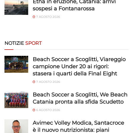
Etna in eruzione, Catania: arrivi
sospesi a Fontanarossa
Utilizzare dati di geolocalizzazione precisi,
7 AGOSTO 2026
Riconoscere i dispositivi in base a informazioni
richieste attivamente.
Garantire la sicurezza, prevenire e
NOTIZIE
SPORT
rilevare frodi, correggere errori, Erogare
e presentare pubblicità e contenuto,
Sempre attivo
Beach Soccer a Scoglitti, Viareggio
Salvare e comunicare le scelte sulla
campione Under 20 ai rigori:
privacy.
stasera i quarti della Final Eight
7 AGOSTO 2026
Beach Soccer a Scoglitti, We Beach
Catania pronta alla sfida Scudetto
6 AGOSTO 2026
Avimec Volley Modica, Santacroce
è il nuovo nutrizionista: piani