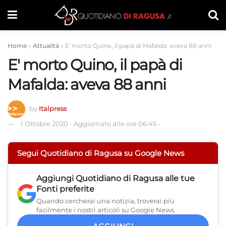
Home
»
Attualità
»
E' morto Quino, il papà di Mafalda: aveva 88 anni
E' morto Quino, il papà di
Mafalda: aveva 88 anni
by
Italpress
1 Ottobre 2020
-
Aggiornato alle ore 06:45
-
Segui Quotidiano di Ragusa su Google News
Aggiungi
Quotidiano di Ragusa
alle tue
Fonti preferite
Quando cercherai una notizia, troverai più
facilmente i nostri articoli su Google News.