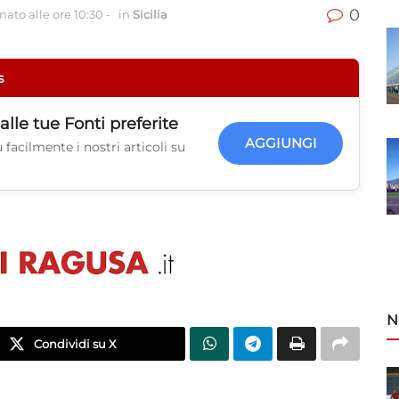
0
nato alle ore 10:30
-
in
Sicilia
s
alle tue
Fonti preferite
AGGIUNGI
facilmente i nostri articoli su
N
Condividi su X