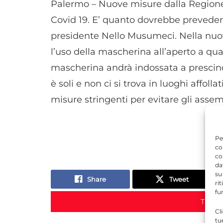
Palermo – Nuove misure dalla Regione 
Covid 19. E’ quanto dovrebbe prevede
presidente Nello Musumeci. Nella nuo
l’uso della mascherina all’aperto a qual
mascherina andrà indossata a prescin
è soli e non ci si trova in luoghi affol
misure stringenti per evitare gli assem
Pe
co
co
da
su
Share
Tweet
ri
fu
TORNA
Cl
tu