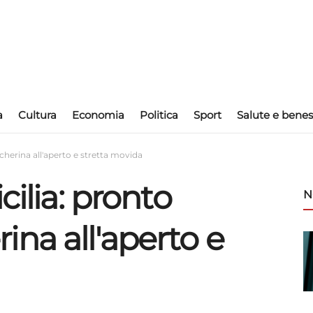
a
Cultura
Economia
Politica
Sport
Salute e benes
cherina all'aperto e stretta movida
cilia: pronto
N
na all'aperto e