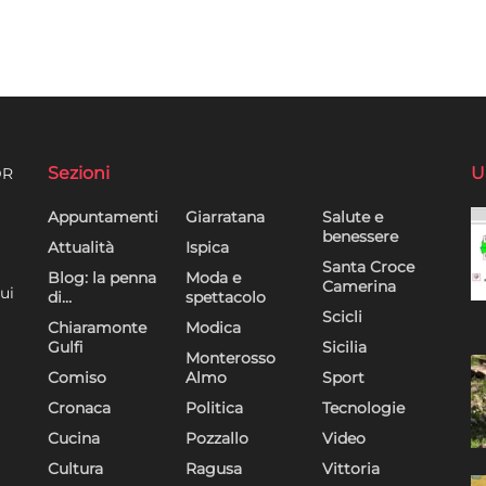
Sezioni
U
DR
Appuntamenti
Giarratana
Salute e
benessere
Attualità
Ispica
Santa Croce
Blog: la penna
Moda e
Camerina
ui
di…
spettacolo
Scicli
Chiaramonte
Modica
Gulfi
Sicilia
Monterosso
Comiso
Almo
Sport
Cronaca
Politica
Tecnologie
Cucina
Pozzallo
Video
Cultura
Ragusa
Vittoria