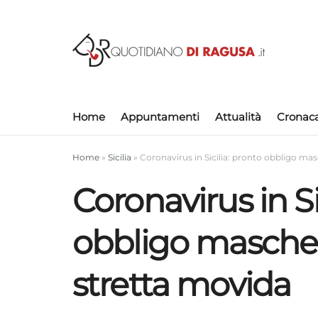
Home
Appuntamenti
Attualità
Cronac
Home
»
Sicilia
»
Coronavirus in Sicilia: pronto obbligo mas
Coronavirus in Si
obbligo mascheri
stretta movida