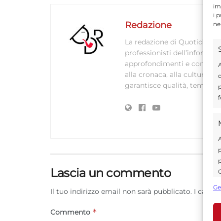
im
i 
Redazione
ne
La redazione di Quotidianodi
professionisti dell’informaz
approfondimenti e contenuti ac
A
alla cronaca, alla cultura e
d
garantisce qualità, tempestiv
p
f
A
p
p
Lascia un commento
C
s
Ge
Il tuo indirizzo email non sarà pubblicato.
I campi
U
*
Commento