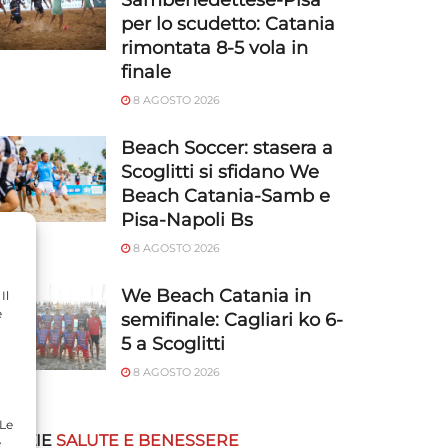
Sambenedettese-Pisa
per lo scudetto: Catania
rimontata 8-5 vola in
finale
8 AGOSTO 2026
Beach Soccer: stasera a
Scoglitti si sfidano We
Beach Catania-Samb e
Pisa-Napoli Bs
8 AGOSTO 2026
We Beach Catania in
Il
e
semifinale: Cagliari ko 6-
5 a Scoglitti
8 AGOSTO 2026
 Le
OTIZIE
SALUTE E BENESSERE
e