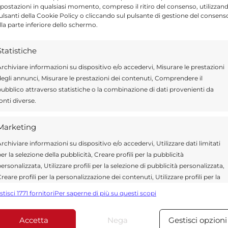
postazioni in qualsiasi momento, compreso il ritiro del consenso, utilizzan
pulsanti della Cookie Policy o cliccando sul pulsante di gestione del consens
lla parte inferiore dello schermo.
ragusa.it è composta da giornalisti, collaboratori e
Statistiche
ione che ogni giorno lavorano per offrire notizie,
curati dedicati alla Sicilia, all’attualità, alla politica,
rchiviare informazioni su dispositivo e/o accedervi, Misurare le prestazioni
 allo sport. Un team dinamico e indipendente che
egli annunci, Misurare le prestazioni dei contenuti, Comprendere il
ità e affidabilità.
ubblico attraverso statistiche o la combinazione di dati provenienti da
onti diverse.
Marketing
rchiviare informazioni su dispositivo e/o accedervi, Utilizzare dati limitati
er la selezione della pubblicità, Creare profili per la pubblicità
ersonalizzata, Utilizzare profili per la selezione di pubblicità personalizzata,
reare profili per la personalizzazione dei contenuti, Utilizzare profili per la
elezione di contenuti personalizzati, Sviluppare e migliorare i servizi,
stisci 1771 fornitori
Per saperne di più su questi scopi
*
 obbligatori sono contrassegnati
tilizzare dati limitati per la selezione dei contenuti.
Accetta
Nega
Gestisci opzioni
Funzionalità
Sempre attiv