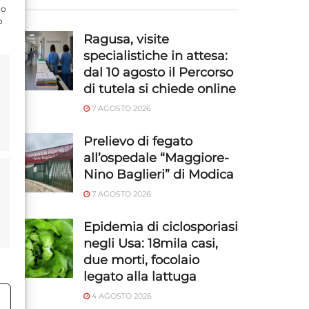
do
o
Ragusa, visite
specialistiche in attesa:
dal 10 agosto il Percorso
di tutela si chiede online
7 AGOSTO 2026
Prelievo di fegato
all’ospedale “Maggiore-
Nino Baglieri” di Modica
7 AGOSTO 2026
Epidemia di ciclosporiasi
negli Usa: 18mila casi,
due morti, focolaio
legato alla lattuga
4 AGOSTO 2026
o