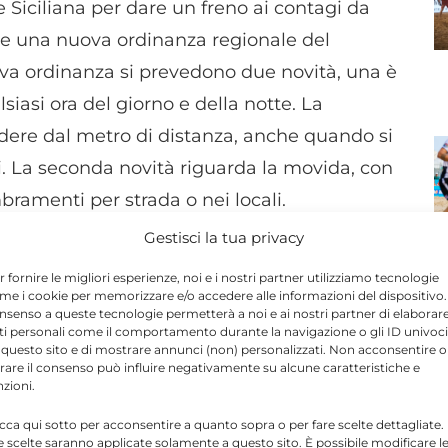
Siciliana per dare un freno ai contagi da
re una nuova ordinanza regionale del
va ordinanza si prevedono due novità, una è
siasi ora del giorno e della notte. La
dere dal metro di distanza, anche quando si
lati. La seconda novità riguarda la movida, con
bramenti per strada o nei locali.
Gestisci la tua privacy
r fornire le migliori esperienze, noi e i nostri partner utilizziamo tecnologie
me i cookie per memorizzare e/o accedere alle informazioni del dispositivo. 
nsenso a queste tecnologie permetterà a noi e ai nostri partner di elaborar
ti personali come il comportamento durante la navigazione o gli ID univoci
 questo sito e di mostrare annunci (non) personalizzati. Non acconsentire o
Send
Share
tirare il consenso può influire negativamente su alcune caratteristiche e
nzioni.
 IN SICILIA
icca qui sotto per acconsentire a quanto sopra o per fare scelte dettagliate.
N
e scelte saranno applicate solamente a questo sito. È possibile modificare l