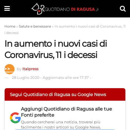
Home
»
Salute e benessere
»
In aumento i nuovi casi di Coronavirus, 11
i decessi
In aumento i nuovi casi di
Coronavirus, 11 i decessi
by
Italpress
28 Luglio 2020
-
Aggiornato alle ore 17:37
-
Segui Quotidiano di Ragusa su Google News
Aggiungi
Quotidiano di Ragusa
alle tue
Fonti preferite
Quando cercherai una notizia, troverai più
facilmente i nostri articoli su Google News.