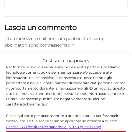
Lascia un commento
Il tuo indirizzo email non sarà pubblicato.
I campi
*
obbligatori sono contrassegnati
*
Commento
Gestisci la tua privacy
Per fornire le migliori esperienze, noi e i nostri partner utilizziamo
tecnologie come i cookie per memorizzare e/o accedere alle
informazioni del dispositivo. Il consenso a queste tecnologie
permetterà a noi e ai nostri partner di elaborare dati personali come
il comportamento durante la navigazione o gli ID univoci su questo
sito e di mostrare annunci (non) personalizzati. Non acconsentire o
ritirare il consenso può influire negativamente su alcune
caratteristiche e funzioni.
Clicca qui sotto per acconsentire a quanto sopra o per fare scelte
dettagliate. Le tue scelte saranno applicate solamente a questo
sito. È possibile modificare le impostazioni in qualsiasi momento,
Gestisci 1771 fornitori
Per saperne di più su questi scopi
*
Nome
compreso il ritiro del consenso, utilizzando i pulsanti della Cookie