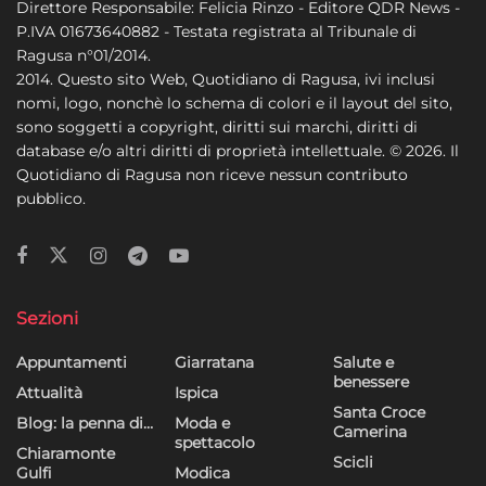
Direttore Responsabile: Felicia Rinzo - Editore QDR News -
P.IVA 01673640882 - Testata registrata al Tribunale di
Ragusa n°01/2014.
2014. Questo sito Web, Quotidiano di Ragusa, ivi inclusi
nomi, logo, nonchè lo schema di colori e il layout del sito,
sono soggetti a copyright, diritti sui marchi, diritti di
database e/o altri diritti di proprietà intellettuale. © 2026. Il
Quotidiano di Ragusa non riceve nessun contributo
pubblico.
Sezioni
Appuntamenti
Giarratana
Salute e
benessere
Attualità
Ispica
Santa Croce
Blog: la penna di…
Moda e
Camerina
spettacolo
Chiaramonte
Scicli
Gulfi
Modica