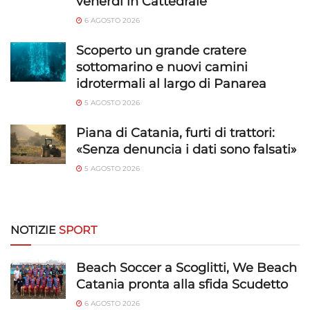
venerdì in Cattedrale
Funzionalità
Sempre attivo
6 AGOSTO 2026
Abbinare e combinare dati provenienti da altre
fonti di dati, Collegare diversi dispositivi,
Scoperto un grande cratere
Identificare i dispositivi in base alle informazioni
sottomarino e nuovi camini
trasmesse automaticamente.
idrotermali al largo di Panarea
5 AGOSTO 2026
Utilizzare dati di geolocalizzazione precisi,
Riconoscere i dispositivi in base a informazioni
Piana di Catania, furti di trattori:
richieste attivamente.
«Senza denuncia i dati sono falsati»
5 AGOSTO 2026
Garantire la sicurezza, prevenire e
rilevare frodi, correggere errori, Erogare
e presentare pubblicità e contenuto,
Sempre attivo
Salvare e comunicare le scelte sulla
NOTIZIE
SPORT
privacy.
Beach Soccer a Scoglitti, We Beach
Catania pronta alla sfida Scudetto
6 AGOSTO 2026