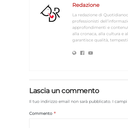
Redazione
La redazione di Quotidianodi
professionisti dell’informaz
approfondimenti e contenuti ac
alla cronaca, alla cultura e
garantisce qualità, tempestiv
Lascia un commento
Il tuo indirizzo email non sarà pubblicato.
I campi
*
Commento