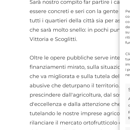
Sarà nostro compito far partire i canti
essere concreti e seri con la gente – 
Pe
co
tutti i quartieri della città sia per as
co
da
che sarà molto snello: in pochi punti a
su
ri
Vittoria e Scoglitti.
fu
Cl
Oltre le opere pubbliche serve interve
tu
im
finanziamenti mirato, sulla situazione de
i 
ne
che va migliorata e sulla tutela dell'
abusive che deturpano il territorio. Ino
prescindere dall'agricoltura, dal soste
A
d'eccellenza e dalla attenzione che de
d
p
tutelando le nostre imprese agricole d
f
rilanciare il mercato ortofrutticolo che