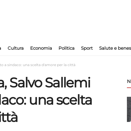
a
Cultura
Economia
Politica
Sport
Salute e benes
ato a sindaco: una scelta d'amore per la città
ia, Salvo Sallemi
N
aco: una scelta
ttà