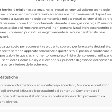
eri e creare sviluppo e lavoro”. “Noi vogliamo
ha proseguito Sallemi – e da oggi gireremo
r fornire le migliori esperienze, noi e i nostri partner utilizziamo tecnologie
me i cookie per memorizzare e/o accedere alle informazioni del dispositivo. 
coltare sia per proporre il nostro programma
nsenso a queste tecnologie permetterà a noi e ai nostri partner di elaborar
ti personali come il comportamento durante la navigazione o gli ID univoci
bbiamo chiaro cosa fare per ricostruire
 questo sito e di mostrare annunci (non) personalizzati. Non acconsentire o
tirare il consenso può influire negativamente su alcune caratteristiche e
nzioni.
icca qui sotto per acconsentire a quanto sopra o per fare scelte dettagliate.
nire sul problema dell'acqua, ricercando
e scelte saranno applicate solamente a questo sito. È possibile modificare l
postazioni in qualsiasi momento, compreso il ritiro del consenso, utilizzan
lle nostre strade, sulla raccolta dei rifiuti
pulsanti della Cookie Policy o cliccando sul pulsante di gestione del consens
lla parte inferiore dello schermo.
ambiente contrastando le odiose discariche
ltre lo sviluppo della città non può
Statistiche
gno ai produttori e alle produzioni
rchiviare informazioni su dispositivo e/o accedervi, Misurare le prestazioni
ve essere riservata nel sistema dei prezzi
egli annunci, Misurare le prestazioni dei contenuti, Comprendere il
ubblico attraverso statistiche o la combinazione di dati provenienti da
alle storture del mercato globale e serve
onti diverse.
 è una delle più grandi e importanti strutture