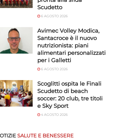
pronta alla sfida
Scudetto
6 AGOSTO 2026
Avimec Volley Modica,
Santacroce è il nuovo
nutrizionista: piani
alimentari personalizzati
per i Galletti
6 AGOSTO 2026
Scoglitti ospita le Finali
Scudetto di beach
soccer: 20 club, tre titoli
e Sky Sport
4 AGOSTO 2026
OTIZIE
SALUTE E BENESSERE