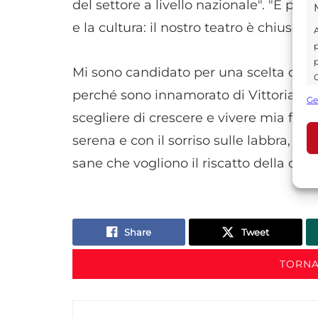
del settore a livello nazionale". "E p
e la cultura: il nostro teatro è chiuso d
A
p
p
Mi sono candidato per una scelta d'am
C
s
perché sono innamorato di Vittoria e S
Ge
U
scegliere di crescere e vivere mia fi
serena e con il sorriso sulle labbra, pr
sane che vogliono il riscatto della città
A
C
Share
Tweet
TORNA