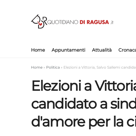
Home
Appuntamenti
Attualità
Cronac
Home
»
Politica
»
Elezioni a Vittoria, Salvo Sallemi candid
Elezioni a Vittor
candidato a sind
d'amore per la ci