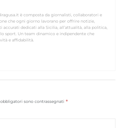
pubblicità e contenuto, Salvare e comunicare le
scelte sulla privacy.
ragusa.it è composta da giornalisti, collaboratori e
ione che ogni giorno lavorano per offrire notizie,
curati dedicati alla Sicilia, all’attualità, alla politica,
 allo sport. Un team dinamico e indipendente che
ità e affidabilità.
*
 obbligatori sono contrassegnati