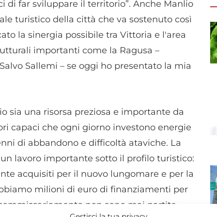
di far sviluppare il territorio”. Anche Manlio
e turistico della città che va sostenuto così
o la sinergia possibile tra Vittoria e l'area
trutturali importanti come la Ragusa –
Salvo Sallemi – se oggi ho presentato la mia
o sia una risorsa preziosa e importante da
tori capaci che ogni giorno investono energie
nni di abbandono e difficoltà ataviche. La
n lavoro importante sotto il profilo turistico:
nte acquisiti per il nuovo lungomare e per la
 abbiamo milioni di euro di finanziamenti per
i commissariamento non sono mai partite.
Gestisci la tua privacy