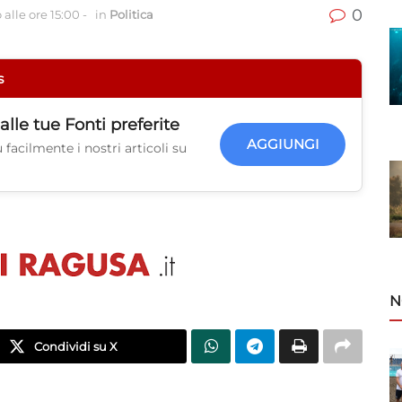
0
alle ore 15:00
-
in
Politica
s
alle tue
Fonti preferite
AGGIUNGI
facilmente i nostri articoli su
N
Condividi su X