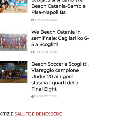
Scoglitti si sfidano We
Beach Catania-Samb e
Pisa-Napoli Bs
8 AGOSTO 2026
We Beach Catania in
semifinale: Cagliari ko 6-
5 a Scoglitti
8 AGOSTO 2026
Beach Soccer a Scoglitti,
Viareggio campione
Under 20 ai rigori:
stasera i quarti della
Final Eight
7 AGOSTO 2026
OTIZIE
SALUTE E BENESSERE