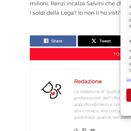
milioni, Renzi incalza Salvini che chiu
A
i soldi della Lega? Io non li ho visti".
d
p
f
Share
Tweet
A
TORNA 
p
p
C
s
Ge
Redazione
U
La redazione di Quotidianodi
professionisti dell’informaz
approfondimenti e contenuti ac
A
alla cronaca, alla cultura e
C
garantisce qualità, tempestiv