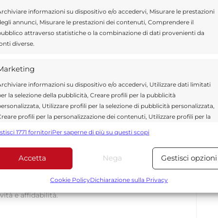
de: "Sono vicende del passato, dove sono finiti
rchiviare informazioni su dispositivo e/o accedervi, Misurare le prestazioni
egli annunci, Misurare le prestazioni dei contenuti, Comprendere il
ubblico attraverso statistiche o la combinazione di dati provenienti da
onti diverse.
Marketing
Send
Share
rchiviare informazioni su dispositivo e/o accedervi, Utilizzare dati limitati
IN ATTUALITÀ
er la selezione della pubblicità, Creare profili per la pubblicità
ersonalizzata, Utilizzare profili per la selezione di pubblicità personalizzata,
reare profili per la personalizzazione dei contenuti, Utilizzare profili per la
elezione di contenuti personalizzati, Sviluppare e migliorare i servizi,
stisci 1771 fornitori
Per saperne di più su questi scopi
tilizzare dati limitati per la selezione dei contenuti.
ragusa.it è composta da giornalisti, collaboratori e
Accetta
Nega
Gestisci opzioni
Funzionalità
ione che ogni giorno lavorano per offrire notizie,
Sempre attiv
curati dedicati alla Sicilia, all’attualità, alla politica,
bbinare e combinare dati provenienti da altre fonti di dati,
Cookie Policy
Dichiarazione sulla Privacy
 allo sport. Un team dinamico e indipendente che
ollegare diversi dispositivi, Identificare i dispositivi in base
ità e affidabilità.
alle informazioni trasmesse automaticamente.