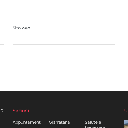
Sito web
Sezioni
U
DR
Appuntamenti
Giarratana
Salute e
benessere