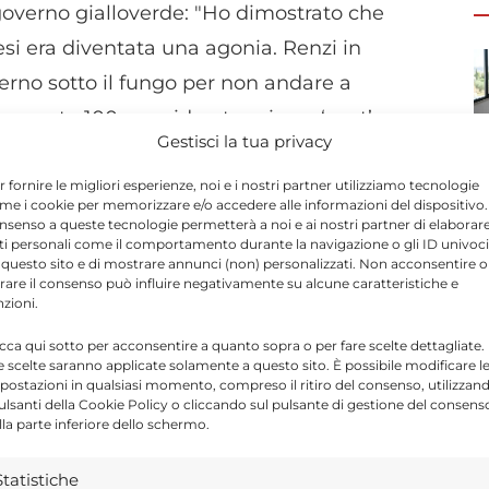
 governo gialloverde: "Ho dimostrato che
esi era diventata una agonia. Renzi in
erno sotto il fungo per non andare a
u quota 100, considerata misura ‘spot’:
Gestisci la tua privacy
a 4 miliardi nel 2019, 8 miliardi nel 2020, e 8
20 miliardi in tre anni, preferirei che quei
r fornire le migliori esperienze, noi e i nostri partner utilizziamo tecnologie
me i cookie per memorizzare e/o accedere alle informazioni del dispositivo. 
nno bisogno, o nelle buste paga dei lavoratori.
nsenso a queste tecnologie permetterà a noi e ai nostri partner di elaborar
ti personali come il comportamento durante la navigazione o gli ID univoci
. Il leader leghista contrattacca: "Vogliono
 questo sito e di mostrare annunci (non) personalizzati. Non acconsentire o
tirare il consenso può influire negativamente su alcune caratteristiche e
rande conquista sociale che ha dato a
nzioni.
arsi dalla gabbia della legge Fornero".
icca qui sotto per acconsentire a quanto sopra o per fare scelte dettagliate.
e scelte saranno applicate solamente a questo sito. È possibile modificare l
postazioni in qualsiasi momento, compreso il ritiro del consenso, utilizzan
o
, ma non ci voleva certo la trasmissione di
pulsanti della Cookie Policy o cliccando sul pulsante di gestione del consens
lla parte inferiore dello schermo.
o e Salvini? No, non facciamo scherzi",
de con l’immancabile battibecco sui 49
Statistiche