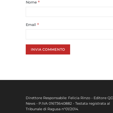
*
Nome
*
Email
Direttore Responsabile: Felicia Rinzo - Editore Q
News - P.IVA 01673640882 - Testata registrata al
Tribunale di Ragusa n°01/2014.