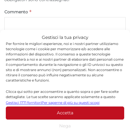
*
Commento
Gestisci la tua privacy
Per fornire le migliori esperienze, noi e i nostri partner utilizziamo
tecnologie come i cookie per memorizzare e/o accedere alle
informazioni del dispositivo. Il consenso a queste tecnologie
permetterà a noi e ai nostri partner di elaborare dati personali come
il comportamento durante la navigazione o gli ID univoci su questo
sito e di mostrare annunci (non) personalizzati. Non acconsentire o
ritirare il consenso può influire negativamente su alcune
caratteristiche e funzioni.
*
Nome
Clicca qui sotto per acconsentire a quanto sopra o per fare scelte
dettagliate. Le tue scelte saranno applicate solamente a questo
sito. È possibile modificare le impostazioni in qualsiasi momento,
Gestisci 1771 fornitori
Per saperne di più su questi scopi
compreso il ritiro del consenso, utilizzando i pulsanti della Cookie
*
Email
Accetta
Policy o cliccando sul pulsante di gestione del consenso nella parte
inferiore dello schermo.
Nega