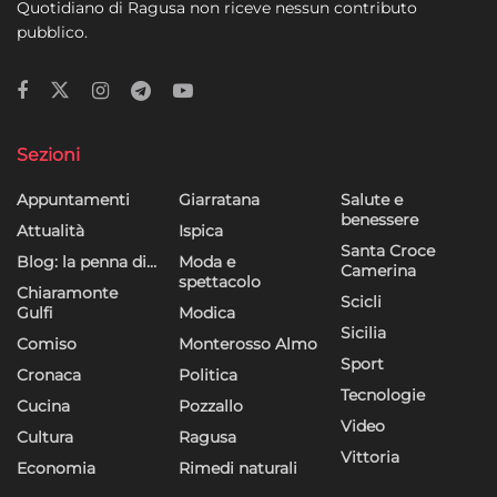
Quotidiano di Ragusa non riceve nessun contributo
pubblico.
Sezioni
Appuntamenti
Giarratana
Salute e
benessere
Attualità
Ispica
Santa Croce
Blog: la penna di…
Moda e
Camerina
spettacolo
Chiaramonte
Scicli
Gulfi
Modica
Sicilia
Comiso
Monterosso Almo
Sport
Cronaca
Politica
Tecnologie
Cucina
Pozzallo
Video
Cultura
Ragusa
Vittoria
Economia
Rimedi naturali