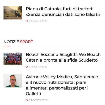
Identificare i dispositivi in base alle informazioni
trasmesse automaticamente.
Piana di Catania, furti di trattori:
«Senza denuncia i dati sono falsati»
Utilizzare dati di geolocalizzazione precisi,
5 AGOSTO 2026
Riconoscere i dispositivi in base a informazioni
richieste attivamente.
Garantire la sicurezza, prevenire e
NOTIZIE
SPORT
rilevare frodi, correggere errori, Erogare
e presentare pubblicità e contenuto,
Sempre attivo
Beach Soccer a Scoglitti, We Beach
Salvare e comunicare le scelte sulla
Catania pronta alla sfida Scudetto
privacy.
6 AGOSTO 2026
Avimec Volley Modica, Santacroce
è il nuovo nutrizionista: piani
alimentari personalizzati per i
Galletti
6 AGOSTO 2026