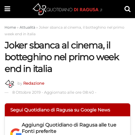
Home
»
Attualità
»
Joker sbanca al cinema, il botteghino nel primo
week end in italia
Joker sbanca al cinema, il
botteghino nel primo week
end in italia
by
Redazione
8 Ottobre 2019
-
Aggiornato alle ore 08:40
-
Segui Quotidiano di Ragusa su Google News
Aggiungi
Quotidiano di Ragusa
alle tue
Fonti preferite